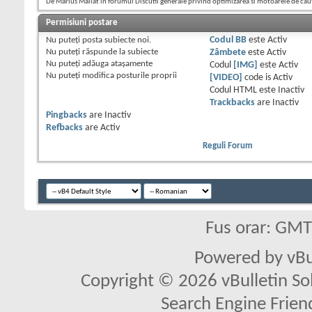
De Marius Mailat în forumul Discutii generale privind optimizarea si motoarele de cau
Permisiuni postare
Nu puteţi
posta subiecte noi.
Codul BB
este
Activ
Nu puteţi
răspunde la subiecte
Zâmbete
este
Activ
Nu puteţi
adăuga ataşamente
Codul
[IMG]
este
Activ
Nu puteţi
modifica posturile proprii
[VIDEO]
code is
Activ
Codul HTML este
Inactiv
Trackbacks
are
Inactiv
Pingbacks
are
Inactiv
Refbacks
are
Activ
Reguli Forum
Fus orar: GM
Powered by vBu
Copyright © 2026 vBulletin Solu
Search Engine Frien