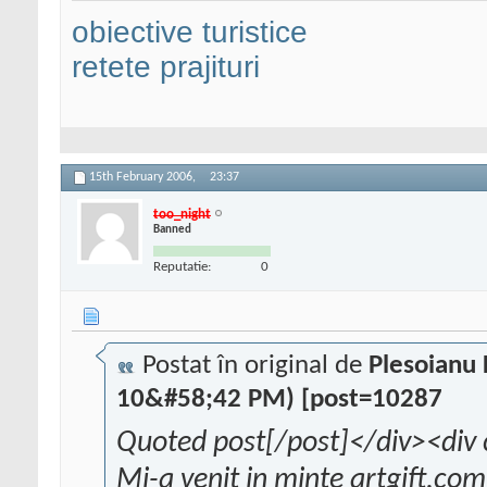
obiective turistice
retete prajituri
15th February 2006,
23:37
too_night
Banned
Reputatie:
0
Postat în original de
Plesoianu 
10&#58;42 PM) [post=10287
Quoted post[/post]</div><div 
Mi-a venit in minte artgift.com