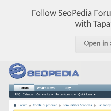
Follow SeoPedia For
with Tapa
Open in
Forum
What's New?
Spy
FAQ
Calendar
Community
Forum Actions
Quick Links
Forum
Chestiuni generale
Comunitatea Seopedia
Bar, lobby.