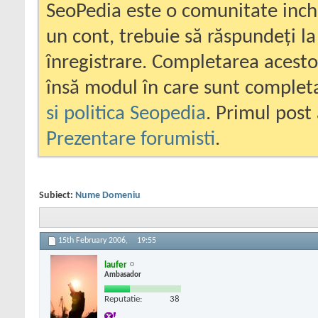
SeoPedia este o comunitate inc
un cont, trebuie să răspundeți la
înregistrare. Completarea acesto
însă modul în care sunt completa
si politica Seopedia
. Primul post 
Prezentare forumisti
.
Subiect:
Nume Domeniu
15th February 2006,
19:55
laufer
Ambasador
Reputatie:
38