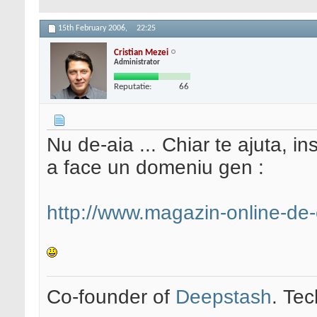
15th February 2006,
22:25
Cristian Mezei
Administrator
Reputatie:
66
Nu de-aia ... Chiar te ajuta, i
a face un domeniu gen :
http://www.magazin-online-de-e
Co-founder of
Deepstash
. Tec