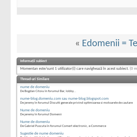
«
Edomenii = Te
Informații subiect
Momentan este/sunt 1 utilizator(i) care navighează în acest subiect.
(0 m
Thread-uri Similare
nume de domeniu
De Bogdan Citoiu în forumul Bar, lobby...
nume-blog.domeniu.com sau nume-blog.blogspot.com
De jeremy în forumul Discutii generale privind optimizarea si motoarele de cautare
Nume de domeniu
De jeremy în forumul Domenii
Nume de domeniu
De Gabriel Puscuta în forumul Comert electronic, e-Commerce
Sugestie de nume domeniu