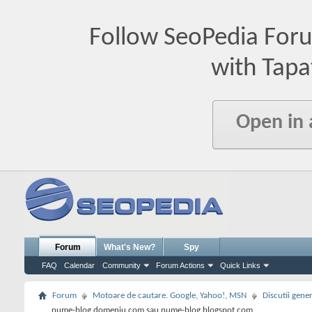
Follow SeoPedia For
with Tapa
Open in
Forum
What's New?
Spy
FAQ
Calendar
Community
Forum Actions
Quick Links
Forum
Motoare de cautare. Google, Yahoo!, MSN
Discutii gene
nume-blog.domeniu.com sau nume-blog.blogspot.com