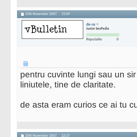
15th November 2007,
15:09
de-ce
Junior SeoPedia
Reputatie:
0
pentru cuvinte lungi sau un si
liniutele, tine de claritate.
de asta eram curios ce ai tu c
20th November 2007,
22:27