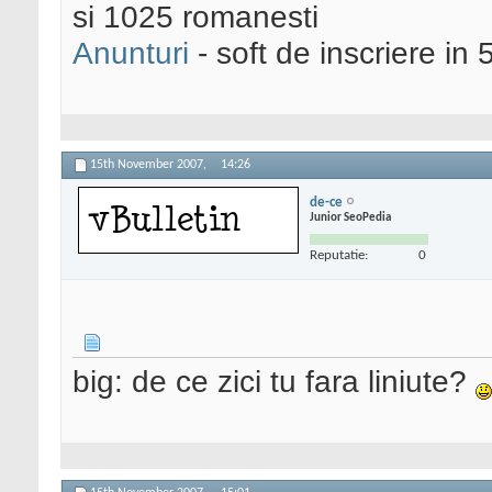
si 1025 romanesti
Anunturi
- soft de inscriere in 
15th November 2007,
14:26
de-ce
Junior SeoPedia
Reputatie:
0
big: de ce zici tu fara liniute?