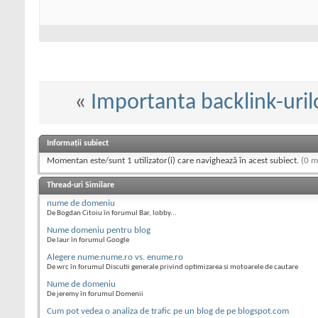
«
Importanta backlink-uril
Informații subiect
Momentan este/sunt 1 utilizator(i) care navighează în acest subiect.
(0 m
Thread-uri Similare
nume de domeniu
De Bogdan Citoiu în forumul Bar, lobby...
Nume domeniu pentru blog
De laur în forumul Google
Alegere nume:nume.ro vs. enume.ro
De wrc în forumul Discutii generale privind optimizarea si motoarele de cautare
Nume de domeniu
De jeremy în forumul Domenii
Cum pot vedea o analiza de trafic pe un blog de pe blogspot.com