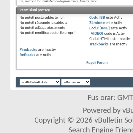
De jeremy în forumul Metode de promovare, Analiza trafic.
Permisiuni postare
Nu puteţi
posta subiecte noi.
Codul BB
este
Activ
Nu puteţi
răspunde la subiecte
Zâmbete
este
Activ
Nu puteţi
adăuga ataşamente
Codul
[IMG]
este
Activ
Nu puteţi
modifica posturile proprii
[VIDEO]
code is
Activ
Codul HTML este
Inactiv
Trackbacks
are
Inactiv
Pingbacks
are
Inactiv
Refbacks
are
Activ
Reguli Forum
Fus orar: GM
Powered by vBu
Copyright © 2026 vBulletin Solu
Search Engine Frien