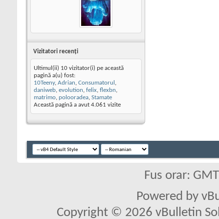
Vizitatori recenţi
Ultimul(ii) 10 vizitator(i) pe această
pagină a(u) fost:
10Teeny
,
Adrian
,
Consumatorul
,
daniweb
,
evolution
,
felix
,
flexbn
,
matrimo
,
polooradea
,
Stamate
Această pagină a avut
4.061
vizite
Fus orar: GM
Powered by vBu
Copyright © 2026 vBulletin Solu