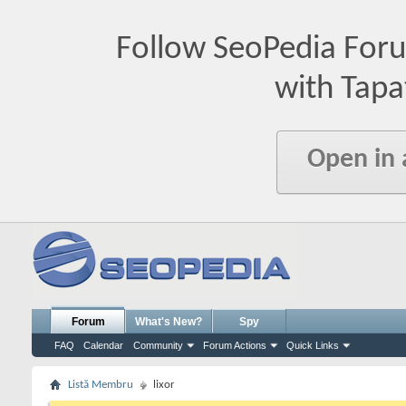
Follow SeoPedia For
with Tapa
Open in
Forum
What's New?
Spy
FAQ
Calendar
Community
Forum Actions
Quick Links
Listă Membru
lixor