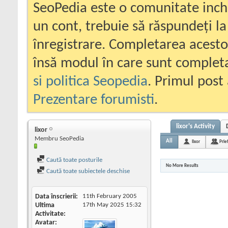
SeoPedia este o comunitate inc
un cont, trebuie să răspundeți la
înregistrare. Completarea acesto
însă modul în care sunt completa
si politica Seopedia
. Primul post 
Prezentare forumisti
.
lixor's Activity
lixor
Membru SeoPedia
All
lixor
Prie
Caută toate posturile
No More Results
Caută toate subiectele deschise
Data înscrierii
11th February 2005
Ultima
17th May 2025
15:32
Activitate
Avatar