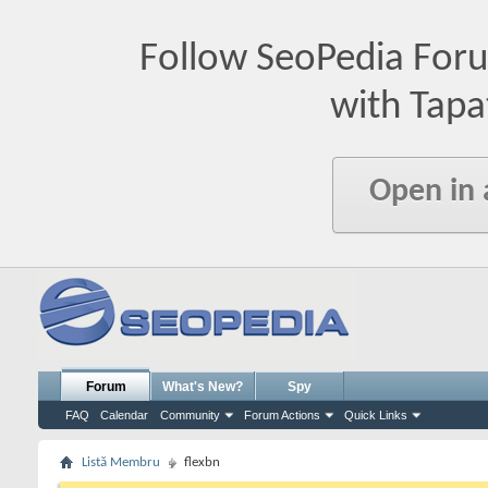
Follow SeoPedia For
with Tapa
Open in
Forum
What's New?
Spy
FAQ
Calendar
Community
Forum Actions
Quick Links
Listă Membru
flexbn