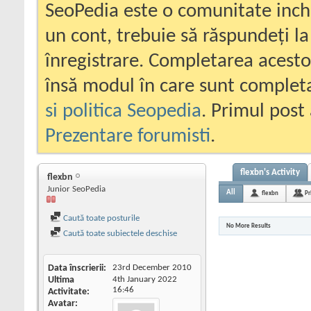
SeoPedia este o comunitate inc
un cont, trebuie să răspundeți la
înregistrare. Completarea acesto
însă modul în care sunt completa
si politica Seopedia
. Primul post 
Prezentare forumisti
.
flexbn's Activity
flexbn
Junior SeoPedia
All
flexbn
Pr
Caută toate posturile
No More Results
Caută toate subiectele deschise
Data înscrierii
23rd December 2010
Ultima
4th January 2022
16:46
Activitate
Avatar