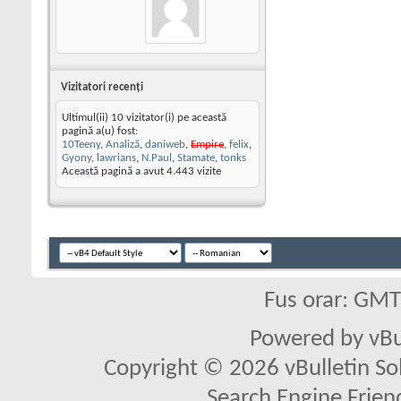
Vizitatori recenţi
Ultimul(ii) 10 vizitator(i) pe această
pagină a(u) fost:
10Teeny
,
Analiză
,
daniweb
,
Empire
,
felix
,
Gyony
,
lawrians
,
N.Paul
,
Stamate
,
tonks
Această pagină a avut
4.443
vizite
Fus orar: GM
Powered by vBu
Copyright © 2026 vBulletin Solu
Search Engine Frien