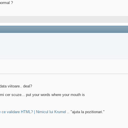
normal ?
ata viitoare.. deal?
a-mi cer scuze... put your words where your mouth is
 ce validare HTML? | Nimicul lui Krumel
.. "ajuta la pozitionari."