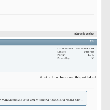
Răspunde cu citat
#74
Data înscrierii
31st March 2008
Locaţie
Bucuresti
Posturi
1.045
Putere Rep
50
0 out of 1 members found this post helpful.
toate detaliile si ai sa vezi ca situatia pare cusuta cu ata alba...