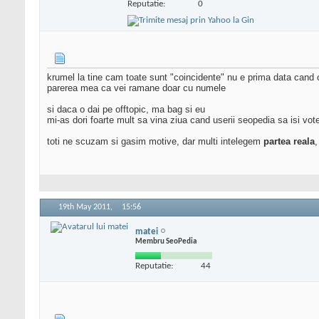
Reputatie:
0
krumel la tine cam toate sunt "coincidente" nu e prima data cand 
parerea mea ca vei ramane doar cu numele
si daca o dai pe offtopic, ma bag si eu
mi-as dori foarte mult sa vina ziua cand userii seopedia sa isi vote
toti ne scuzam si gasim motive, dar multi intelegem
partea reala
,
19th May 2011,
15:56
matei
Membru SeoPedia
Reputatie:
44