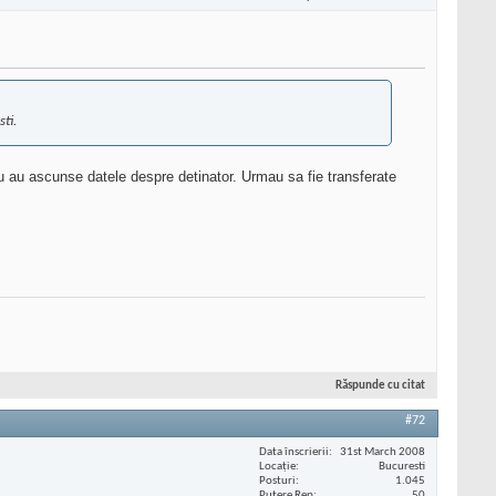
sti.
u au ascunse datele despre detinator. Urmau sa fie transferate
Răspunde cu citat
#72
Data înscrierii
31st March 2008
Locaţie
Bucuresti
Posturi
1.045
Putere Rep
50