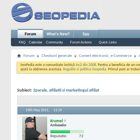
Forum
What's New?
Spy
FAQ
Calendar
Community
Forum Actions
Quick Links
Forum
Chestiuni generale
Comert electronic, e-Commerce
SeoPedia este o comunitate inchisă
incă din 2008
. Pentru a beneficia de un c
ajută la obținerea acestuia.
Regulile si politica Seopedia
. Primul post ar trebu
Subiect:
2parale, afiliatii si marketingul afiliat
19th May 2011,
11:19
Krumel
Ambasador
Reputatie:
72