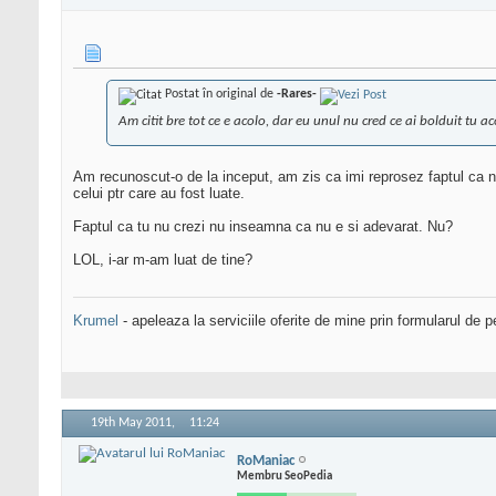
Postat în original de
-Rares-
Am citit bre tot ce e acolo, dar eu unul nu cred ce ai bolduit tu aco
Am recunoscut-o de la inceput, am zis ca imi reprosez faptul ca n
celui ptr care au fost luate.
Faptul ca tu nu crezi nu inseamna ca nu e si adevarat. Nu?
LOL, i-ar m-am luat de tine?
Krumel
- apeleaza la serviciile oferite de mine prin formularul de p
19th May 2011,
11:24
RoManiac
Membru SeoPedia