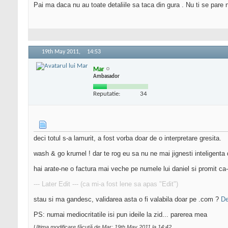
Pai ma daca nu au toate detaliile sa taca din gura . Nu ti se pare 
19th May 2011,
14:53
Mar
Ambasador
Reputatie:
34
deci totul s-a lamurit, a fost vorba doar de o interpretare gresita.
wash & go krumel ! dar te rog eu sa nu ne mai jignesti inteligenta d
hai arate-ne o factura mai veche pe numele lui daniel si promit c
--- Later Edit --- (ca mi-a fost lene sa apas "Edit")
stau si ma gandesc, validarea asta o fi valabila doar pe .com ?
De
PS: numai mediocritatile isi pun ideile la zid... parerea mea
Ultima modificare făcută de Mar; 19th May 2011 la
14:42
.