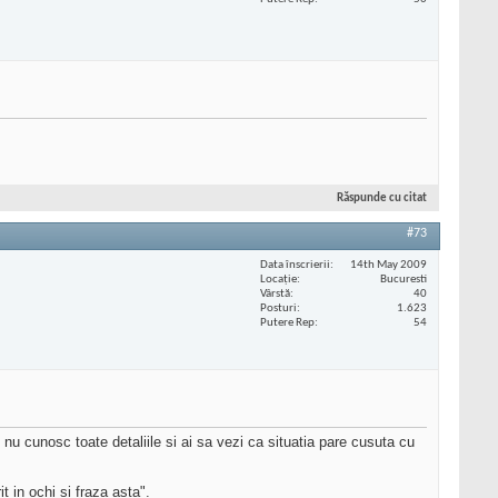
Răspunde cu citat
#73
Data înscrierii
14th May 2009
Locaţie
Bucuresti
Vârstă
40
Posturi
1.623
Putere Rep
54
 nu cunosc toate detaliile si ai sa vezi ca situatia pare cusuta cu
t in ochi si fraza asta".