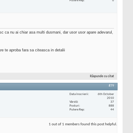
Putere Rep
0
sc ca nu ai chiar asa multi dusmani, dar usor usor apare adevarul,
re te aproba fara sa citeasca in detalii
Răspunde cu citat
#79
Data înscrierii
6th October
2010
Vârstă
37
Posturi
888
Putere Rep
44
1 out of 1 members found this post helpful.