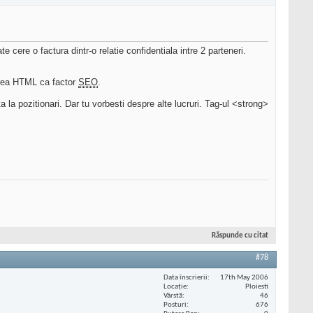
e cere o factura dintr-o relatie confidentiala intre 2 parteneri.
darea HTML ca factor
SEO
.
a la pozitionari. Dar tu vorbesti despre alte lucruri. Tag-ul <strong>
Răspunde cu citat
#78
Data înscrierii
17th May 2006
Locaţie
Ploiesti
Vârstă
46
Posturi
676