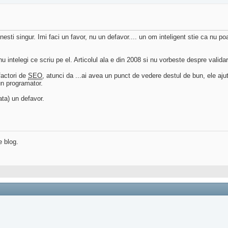
esti singur. Imi faci un favor, nu un defavor.... un om inteligent stie ca nu poat
 nu intelegi ce scriu pe el. Articolul ala e din 2008 si nu vorbeste despre vali
factori de
SEO
, atunci da ...ai avea un punct de vedere destul de bun, ele ajut
un programator.
data) un defavor.
e blog.