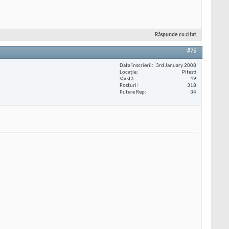
Răspunde cu citat
#75
Data înscrierii
3rd January 2008
Locaţie
Pitesti
Vârstă
49
Posturi
318
Putere Rep
34