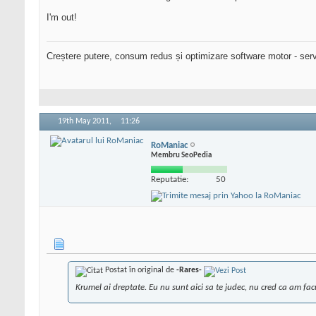
I'm out!
Creștere putere, consum redus și optimizare software motor - serv
19th May 2011,
11:26
RoManiac
Membru SeoPedia
Reputatie:
50
Postat în original de
-Rares-
Krumel ai dreptate. Eu nu sunt aici sa te judec, nu cred ca am facut