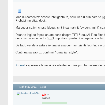
Mar, nu comentez despre inteligenta ta, spui lucruri prin care te jign
Probabil nu stiai, deci....
Ma bucur ca imi citesti blogul, sint insa mahnit (evident, mint) ca
Daca te legi de faptul ca am scris despre TITLE sau ALT ca fiind 
neinchis nu e un factor
SEO
important, poate doar zgaria la ochi 
De fapt, vendeta asta e ieftina si asa cum am zis iti faci (inca o 
Continua sa sapi ... confirmi "romanian style".
Krumel
- apeleaza la serviciile oferite de mine prin formularul de p
19th May 2011,
15:55
Gin
Banned