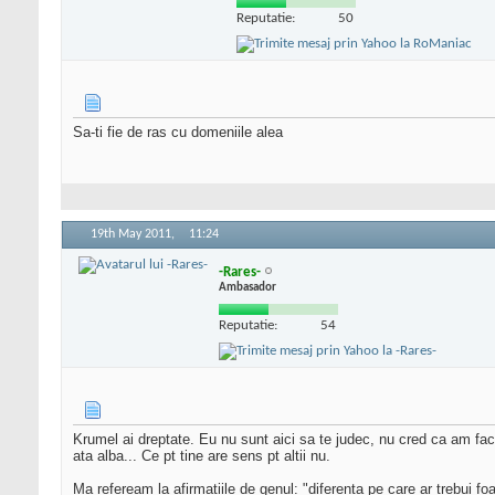
Reputatie:
50
Sa-ti fie de ras cu domeniile alea
19th May 2011,
11:24
-Rares-
Ambasador
Reputatie:
54
Krumel ai dreptate. Eu nu sunt aici sa te judec, nu cred ca am facut
ata alba... Ce pt tine are sens pt altii nu.
Ma refeream la afirmatiile de genul: "diferenta pe care ar trebui foar