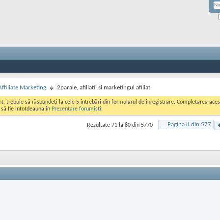
Affiliate Marketing
2parale, afiliatii si marketingul afiliat
ont, trebuie să răspundeți la cele 5 întrebări din formularul de înregistrare. Completarea a
i să fie intotdeauna in
Prezentare forumisti
.
Pagina 8 din 577
Rezultate 71 la 80 din 5770