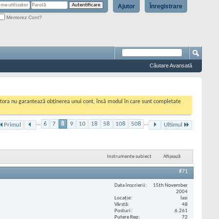
Ajutor
Înregistrare
Memorez Cont?
Căutare Avansată
cestora nu garantează obținerea unui cont, însă modul în care sunt completate
...
6
7
8
9
10
18
58
108
508
...
Primul
Ultimul
Instrumente subiect
Afișează
#71
Data înscrierii
15th November
2004
Locaţie
Iasi
Vârstă
48
Posturi
6.261
Putere Rep
72