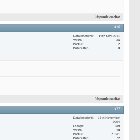
Răspunde cu citat
#76
Data înscrierii
19th May 2011
Vârstă
36
Posturi
2
Putere Rep
0
Răspunde cu citat
#77
Data înscrierii
15th November
2004
Locaţie
Iasi
Vârstă
48
Posturi
6.261
Putere Rep
72