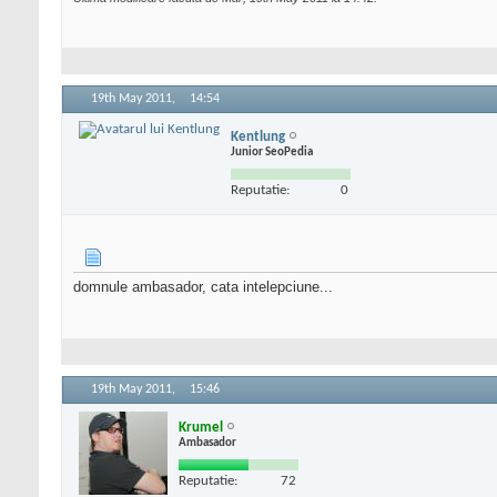
19th May 2011,
14:54
Kentlung
Junior SeoPedia
Reputatie:
0
domnule ambasador, cata intelepciune...
19th May 2011,
15:46
Krumel
Ambasador
Reputatie:
72