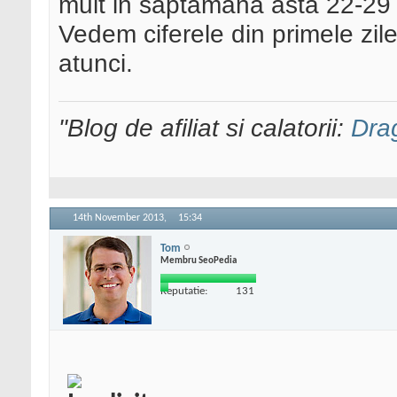
mult in saptamana asta 22-29 d
Vedem ciferele din primele zil
atunci.
"Blog de afiliat si calatorii:
Dra
14th November 2013,
15:34
Tom
Membru SeoPedia
Reputatie:
131