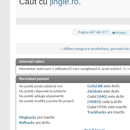
Caut cu
jingle.ro
.
Pagina 467 din 577
Primul
«
Afiliere emag prin profitshare, perioada de 
Informații subiect
Momentan este/sunt 1 utilizator(i) care navighează în acest subiect.
(0 m
Permisiuni postare
Nu puteţi
posta subiecte noi.
Codul BB
este
Activ
Nu puteţi
răspunde la subiecte
Zâmbete
este
Activ
Nu puteţi
adăuga ataşamente
Codul
[IMG]
este
Activ
Nu puteţi
modifica posturile proprii
[VIDEO]
code is
Activ
Codul HTML este
Inactiv
Trackbacks
are
Inactiv
Pingbacks
are
Inactiv
Refbacks
are
Activ