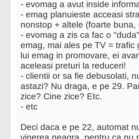
- evomag a avut inside infor
- emag planuieste acceasi str
nonstop + altele (foarte buna, 
- evomag a zis ca fac o "duda"
emag, mai ales pe TV = trafic gr
lui emag in promovare, ei ava
aceleasi preturi la reduceri!
- clientii or sa fie debusolati, 
astazi? Nu draga, e pe 29. Pa
zice? Cine zice? Etc.
- etc
Deci daca e pe 22, automat nu
vinerea neagra, pentru ca nu 