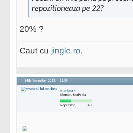
repozitioneaza pe 22?
20% ?
Caut cu
jingle.ro
.
14th November 2013,
15:09
mariusx
Membru SeoPedia
Reputatie:
40