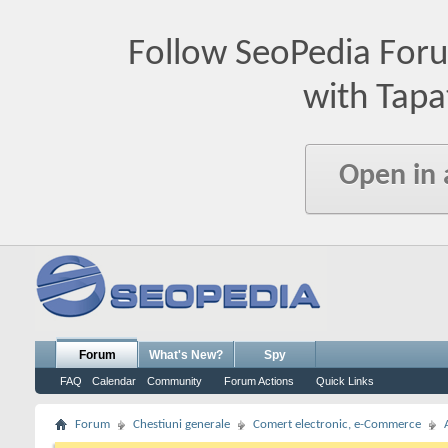
Follow SeoPedia For
with Tapa
Open in
Forum
What's New?
Spy
FAQ
Calendar
Community
Forum Actions
Quick Links
Forum
Chestiuni generale
Comert electronic, e-Commerce