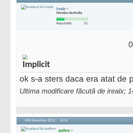
irealx
Membru SeoPedia
Reputatie:
31
0
ok s-a sters daca era atat de p
Ultima modificare făcută de irealx;
14th November 2013,
16:16
puthre