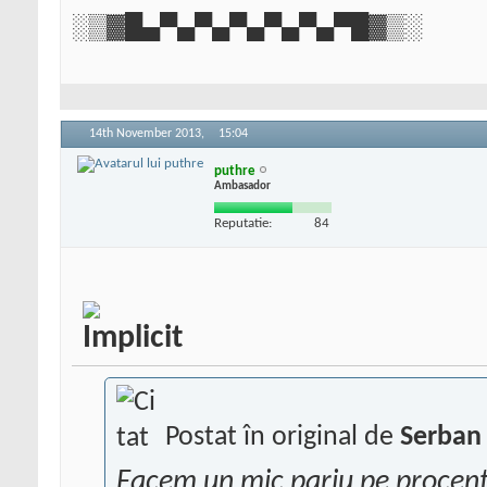
░▒▓█▄▀▄▀▄▀▄▀▄▀▄▀█▓▒░
14th November 2013,
15:04
puthre
Ambasador
Reputatie:
84
Postat în original de
Serban 
Facem un mic pariu pe procent