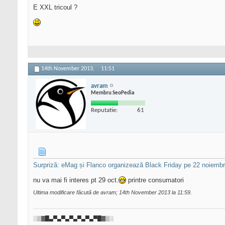
E XXL tricoul ?
14th November 2013,
11:51
avram
Membru SeoPedia
Reputatie:
61
Surpriză: eMag și Flanco organizează Black Friday pe 22 noiembrie
nu va mai fi interes pt 29 oct.
printre consumatori
Ultima modificare făcută de avram; 14th November 2013 la
11:59
.
░▒▓█▄▀▄▀▄▀▄▀▄▀▄▀█▓▒░