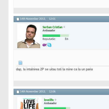
14th November 2013,
12:01
Serban Cristian
Ambasador
Reputatie:
84
dap, la intalnirea 2P se uitau toti la mine ca la un paria
14th November 2013,
12:06
lovelife
Ambasador