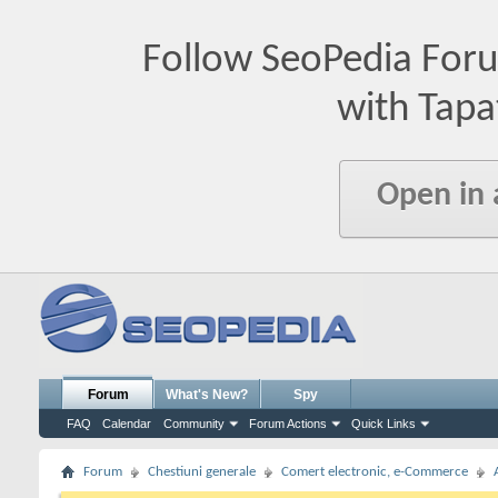
Follow SeoPedia For
with Tapa
Open in
Forum
What's New?
Spy
FAQ
Calendar
Community
Forum Actions
Quick Links
Forum
Chestiuni generale
Comert electronic, e-Commerce