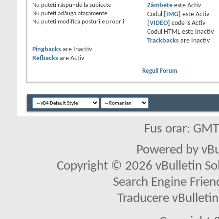
Nu puteţi
răspunde la subiecte
Zâmbete
este
Activ
Nu puteţi
adăuga ataşamente
Codul
[IMG]
este
Activ
Nu puteţi
modifica posturile proprii
[VIDEO]
code is
Activ
Codul HTML este
Inactiv
Trackbacks
are
Inactiv
Pingbacks
are
Inactiv
Refbacks
are
Activ
Reguli Forum
Fus orar: GM
Powered by vBu
Copyright © 2026 vBulletin Solu
Search Engine Frien
Traducere vBullet