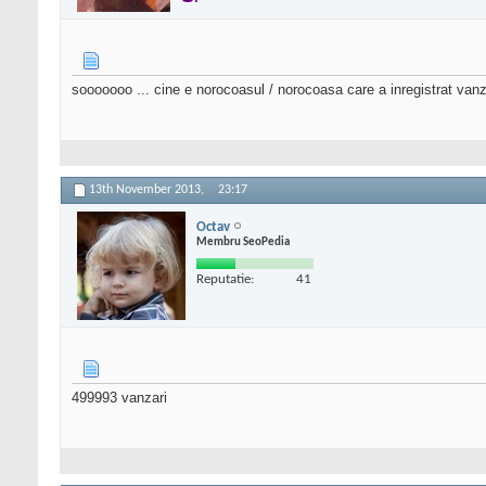
sooooooo ... cine e norocoasul / norocoasa care a inregistrat va
13th November 2013,
23:17
Octav
Membru SeoPedia
Reputatie:
41
499993 vanzari