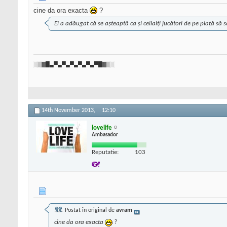
cine da ora exacta
?
El a adăugat că se așteaptă ca și ceilalți jucători de pe piață s
░▒▓█▄▀▄▀▄▀▄▀▄▀▄▀█▓▒░
14th November 2013,
12:10
lovelife
Ambasador
Reputatie:
103
Postat în original de
avram
cine da ora exacta
?