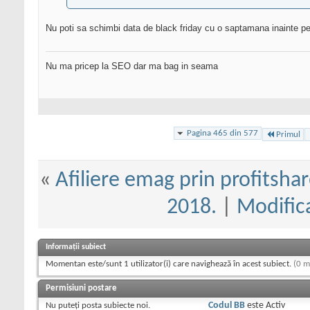
Nu poti sa schimbi data de black friday cu o saptamana inainte pen
Nu ma pricep la SEO dar ma bag in seama
Pagina 465 din 577
Primul
«
Afiliere emag prin profitshar
2018.
|
Modifica
Informații subiect
Momentan este/sunt 1 utilizator(i) care navighează în acest subiect.
(0 m
Permisiuni postare
Nu puteţi
posta subiecte noi.
Codul BB
este
Activ