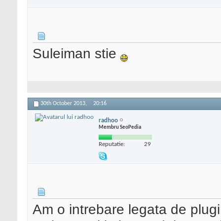
Suleiman stie
30th October 2013,
20:16
radhoo
Membru SeoPedia
Reputatie:
29
Am o intrebare legata de plug