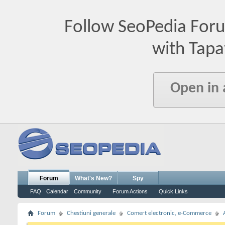
Follow SeoPedia For
with Tapa
Open in
Forum
What's New?
Spy
FAQ
Calendar
Community
Forum Actions
Quick Links
Forum
Chestiuni generale
Comert electronic, e-Commerce