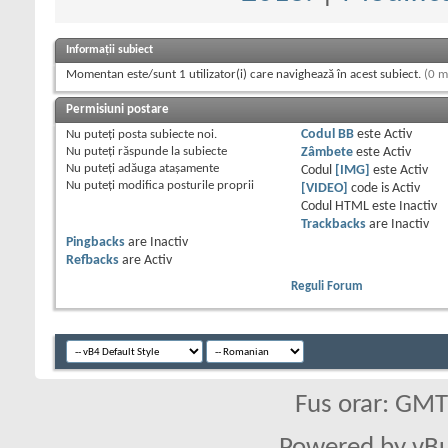
Informații subiect
Momentan este/sunt 1 utilizator(i) care navighează în acest subiect.
(0 m
Permisiuni postare
Nu puteţi
posta subiecte noi.
Codul BB
este
Activ
Nu puteţi
răspunde la subiecte
Zâmbete
este
Activ
Nu puteţi
adăuga ataşamente
Codul
[IMG]
este
Activ
Nu puteţi
modifica posturile proprii
[VIDEO]
code is
Activ
Codul HTML este
Inactiv
Trackbacks
are
Inactiv
Pingbacks
are
Inactiv
Refbacks
are
Activ
Reguli Forum
Fus orar: GM