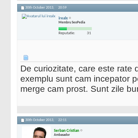
30th October 2013,
20:59
irealx
Membru SeoPedia
Reputatie:
31
De curiozitate, care este rate
exemplu sunt cam incepator pe
merge cam prost. Sunt zile b
30th October 2013,
22:11
Serban Cristian
Ambasador