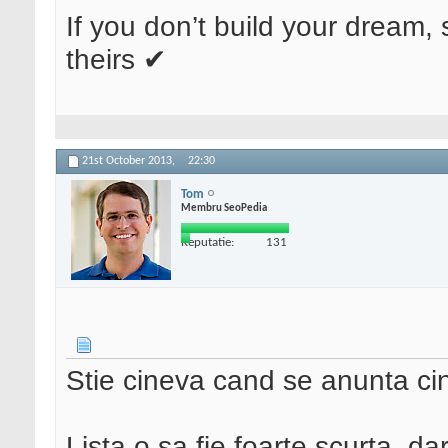
If you don’t build your dream, 
theirs ✔
21st October 2013,
22:30
Tom
Membru SeoPedia
Reputatie:
131
Stie cineva cand se anunta ci
Lista o sa fie foarte scurta, dar