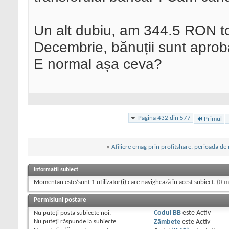
Un alt dubiu, am 344.5 RON tot
Decembrie, bănuții sunt aprobaț
E normal așa ceva?
Pagina 432 din 577
Primul
«
Afiliere emag prin profitshare, perioada de 
Informații subiect
Momentan este/sunt 1 utilizator(i) care navighează în acest subiect.
(0 m
Permisiuni postare
Nu puteţi
posta subiecte noi.
Codul BB
este
Activ
Nu puteţi
răspunde la subiecte
Zâmbete
este
Activ