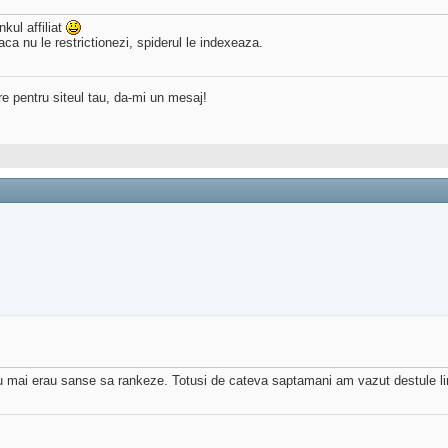
kul affiliat
aca nu le restrictionezi, spiderul le indexeaza.
re pentru siteul tau, da-mi un mesaj!
nu mai erau sanse sa rankeze. Totusi de cateva saptamani am vazut destule link