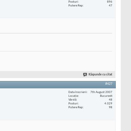
Posturi
896
Putere Rep
47
Răspunde cu citat
#427
Data înscrierii
7th August 2007
Locaţie
Bucuresti
Vârstă
48
Posturi
4.029
Putere Rep
98