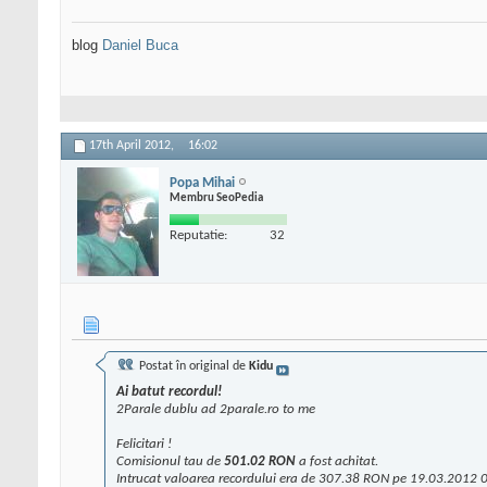
blog
Daniel Buca
17th April 2012,
16:02
Popa Mihai
Membru SeoPedia
Reputatie:
32
Postat în original de
Kidu
Ai batut recordul!
2Parale dublu ad 2parale.ro to me
Felicitari !
Comisionul tau de
501.02 RON
a fost achitat.
Intrucat valoarea recordului era de 307.38 RON pe 19.03.2012 08: