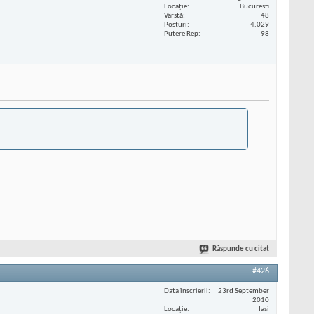
Locaţie
Bucuresti
Vârstă
48
Posturi
4.029
Putere Rep
98
Răspunde cu citat
#426
Data înscrierii
23rd September
2010
Locaţie
Iasi