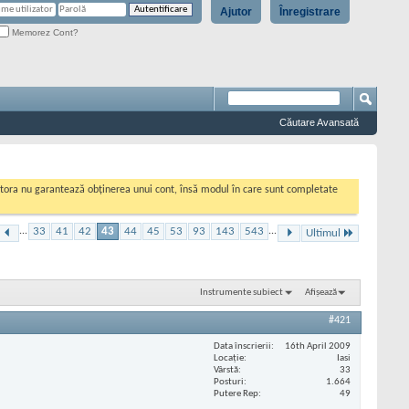
Ajutor
Înregistrare
Memorez Cont?
Căutare Avansată
cestora nu garantează obținerea unui cont, însă modul în care sunt completate
...
33
41
42
43
44
45
53
93
143
543
...
Ultimul
Instrumente subiect
Afișează
#421
Data înscrierii
16th April 2009
Locaţie
Iasi
Vârstă
33
Posturi
1.664
Putere Rep
49