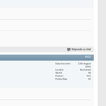
Răspunde cu citat
#422
Data înscrierii
13th August
2006
Locaţie
Bucharest
Vârstă
48
Posturi
431
Putere Rep
40