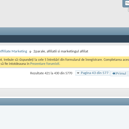
Affiliate Marketing
2parale, afiliatii si marketingul afiliat
ont, trebuie să răspundeți la cele 5 întrebări din formularul de înregistrare. Completarea a
i să fie intotdeauna in
Prezentare forumisti
.
Pagina 43 din 577
Rezultate 421 la 430 din 5770
Primul