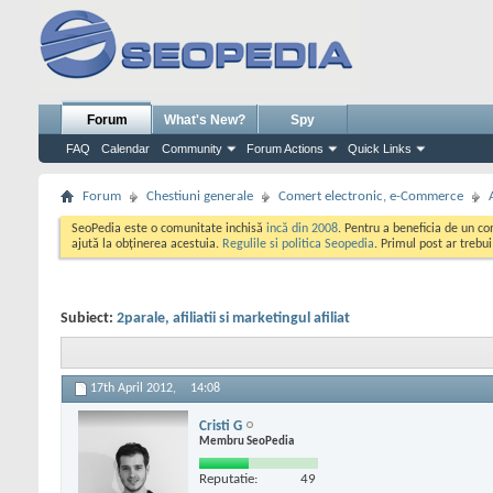
Forum
What's New?
Spy
FAQ
Calendar
Community
Forum Actions
Quick Links
Forum
Chestiuni generale
Comert electronic, e-Commerce
SeoPedia este o comunitate inchisă
incă din 2008
. Pentru a beneficia de un c
ajută la obținerea acestuia.
Regulile si politica Seopedia
. Primul post ar trebu
Subiect:
2parale, afiliatii si marketingul afiliat
17th April 2012,
14:08
Cristi G
Membru SeoPedia
Reputatie:
49