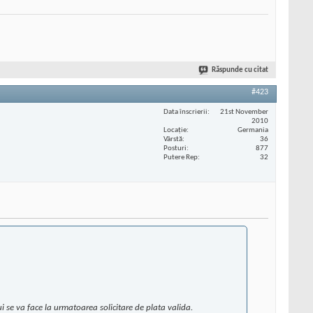
Răspunde cu citat
#423
Data înscrierii
21st November
2010
Locaţie
Germania
Vârstă
36
Posturi
877
Putere Rep
32
 se va face la urmatoarea solicitare de plata valida.