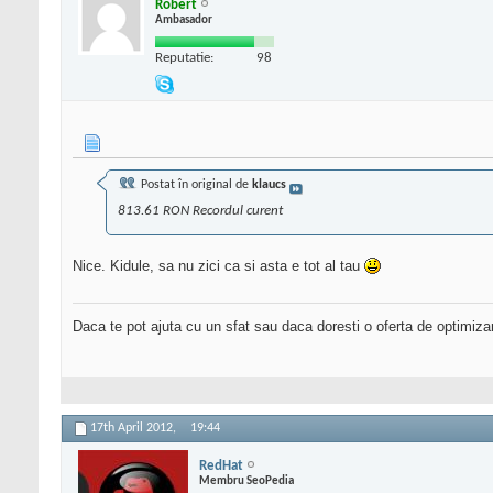
Robert
Ambasador
Reputatie:
98
Postat în original de
klaucs
813.61 RON Recordul curent
Nice. Kidule, sa nu zici ca si asta e tot al tau
Daca te pot ajuta cu un sfat sau daca doresti o oferta de optimiza
17th April 2012,
19:44
RedHat
Membru SeoPedia