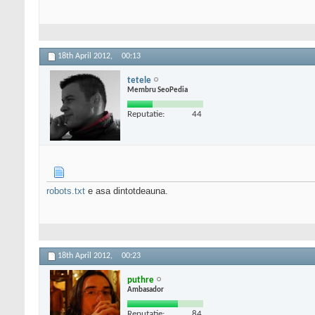
18th April 2012,
00:13
tetele
Membru SeoPedia
Reputatie:
44
robots.txt
e asa dintotdeauna.
18th April 2012,
00:23
puthre
Ambasador
Reputatie:
84