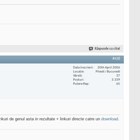
Răspunde cu citat
#428
Data înscrierii
20th April 2006
Locaţie
Pitesti / Bucuresti
Vârstă
37
Posturi
3.339
Putere Rep
65
uri de genul asta in rezultate + linkuri directe catre un
download
.