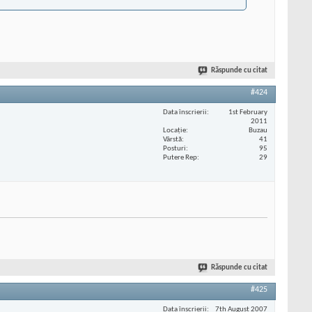
Răspunde cu citat
#424
Data înscrierii
1st February
2011
Locaţie
Buzau
Vârstă
41
Posturi
95
Putere Rep
29
Răspunde cu citat
#425
Data înscrierii
7th August 2007