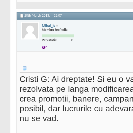
20th March 2013,
23:07
Mihai_Is
Membru SeoPedia
Reputatie:
0
Cristi G: Ai dreptate! Si eu o
rezolvata pe langa modificarea
crea promotii, banere, campani
posibil, dar lucrurile cu adevar
nu se vad.