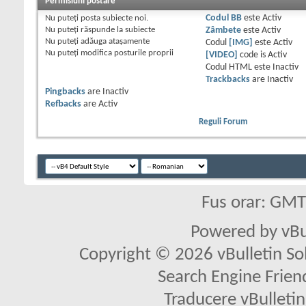
Permisiuni postare
Nu puteţi
posta subiecte noi.
Codul BB
este
Activ
Nu puteţi
răspunde la subiecte
Zâmbete
este
Activ
Nu puteţi
adăuga ataşamente
Codul
[IMG]
este
Activ
Nu puteţi
modifica posturile proprii
[VIDEO]
code is
Activ
Codul HTML este
Inactiv
Trackbacks
are
Inactiv
Pingbacks
are
Inactiv
Refbacks
are
Activ
Reguli Forum
Fus orar: GM
Powered by vBu
Copyright © 2026 vBulletin Solu
Search Engine Frien
Traducere vBullet