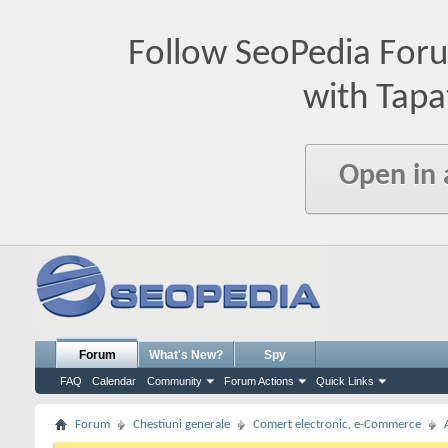
Follow SeoPedia For
with Tapa
Open in
Forum
What's New?
Spy
FAQ
Calendar
Community
Forum Actions
Quick Links
Forum
Chestiuni generale
Comert electronic, e-Commerce