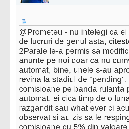
@Prometeu - nu intelegi ca ei
de lucruri de genul asta, citest
2Parale le-a permis sa modifi
anunte pe noi doar ca nu cum
automat, bine, unele s-au apro
revina la stadiul de "pending"
comisioane pe banda rulanta p
automat, ei cica timp de o lun
razgandit sau what ever ci ac
observat si au zis sa le respin
comisioane cu 5% din valoare, 