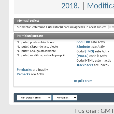
2018.
|
Modifica
Informații subiect
Momentan este/sunt 1 utilizator(i) care navighează în acest subiect.
(0 m
Permisiuni postare
Nu puteţi
posta subiecte noi.
Codul BB
este
Activ
Nu puteţi
răspunde la subiecte
Zâmbete
este
Activ
Nu puteţi
adăuga ataşamente
Codul
[IMG]
este
Activ
Nu puteţi
modifica posturile proprii
[VIDEO]
code is
Activ
Codul HTML este
Inactiv
Trackbacks
are
Inactiv
Pingbacks
are
Inactiv
Refbacks
are
Activ
Reguli Forum
Fus orar: GM