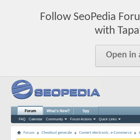
Follow SeoPedia For
with Tapa
Open in
Forum
What's New?
Spy
FAQ
Calendar
Community
Forum Actions
Quick Links
Forum
Chestiuni generale
Comert electronic, e-Commerce