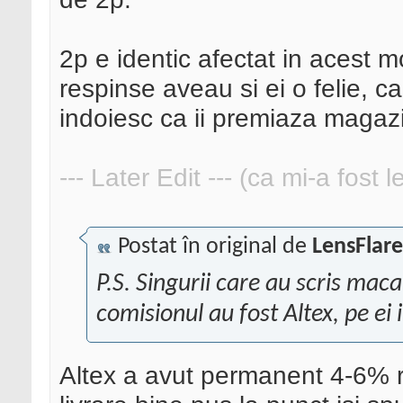
2p e identic afectat in acest 
respinse aveau si ei o felie, 
indoiesc ca ii premiaza magazi
--- Later Edit --- (ca mi-a fost 
Postat în original de
LensFlare
P.S. Singurii care au scris mac
comisionul au fost Altex, pe ei
Altex a avut permanent 4-6% r