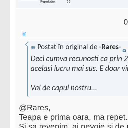
Reputatie:
33
0
Postat în original de
-Rares-
Deci cumva recunosti ca prin 2
acelasi lucru mai sus. E doar v
Vai de capul nostru...
@Rares,
Teapa e prima oara, ma repet.
Si sa revenim, ai nevoie si de m