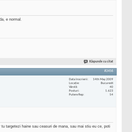
 da, e normal.
Răspunde cu citat
#2456
Data înscrierii
14th May 2009
Locaţie
Bucuresti
Vârstă
40
Posturi
1.623
Putere Rep
54
 iar tu targetezi haine sau ceasuri de mana, sau mai stiu eu ce, poti