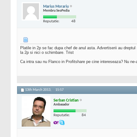
Marius Morariu
Membru SeoPedia
Reputatie:
48
Platile in 2p se fac dupa chef de anul asta. Advertiserii au dreptu
la 2p si nici o schimbare. Trist
Ca intra sau nu Flanco in Profitshare pe cine intereseaza? Nu ne-a
13th March 2013,
15:57
Serban Cristian
Ambasador
Reputatie:
84