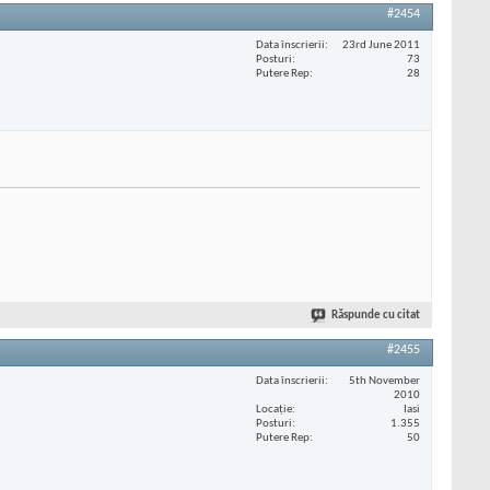
#2454
Data înscrierii
23rd June 2011
Posturi
73
Putere Rep
28
Răspunde cu citat
#2455
Data înscrierii
5th November
2010
Locaţie
Iasi
Posturi
1.355
Putere Rep
50