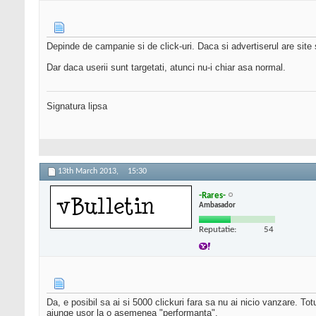
Depinde de campanie si de click-uri. Daca si advertiserul are site s
Dar daca userii sunt targetati, atunci nu-i chiar asa normal.
Signatura lipsa
13th March 2013,
15:30
-Rares-
Ambasador
Reputatie:
54
Da, e posibil sa ai si 5000 clickuri fara sa nu ai nicio vanzare. Tot
ajunge usor la o asemenea "performanta".