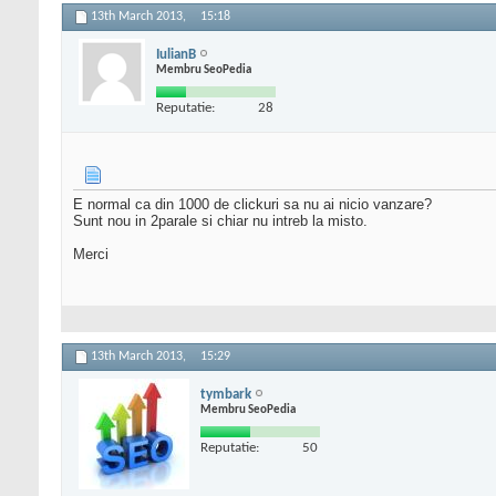
13th March 2013,
15:18
IulianB
Membru SeoPedia
Reputatie:
28
E normal ca din 1000 de clickuri sa nu ai nicio vanzare?
Sunt nou in 2parale si chiar nu intreb la misto.
Merci
13th March 2013,
15:29
tymbark
Membru SeoPedia
Reputatie:
50