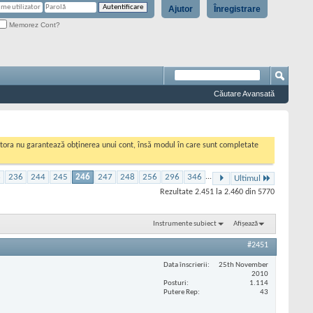
Ajutor
Înregistrare
Memorez Cont?
Căutare Avansată
cestora nu garantează obținerea unui cont, însă modul în care sunt completate
6
236
244
245
246
247
248
256
296
346
...
Ultimul
Rezultate 2.451 la 2.460 din 5770
Instrumente subiect
Afișează
#2451
Data înscrierii
25th November
2010
Posturi
1.114
Putere Rep
43