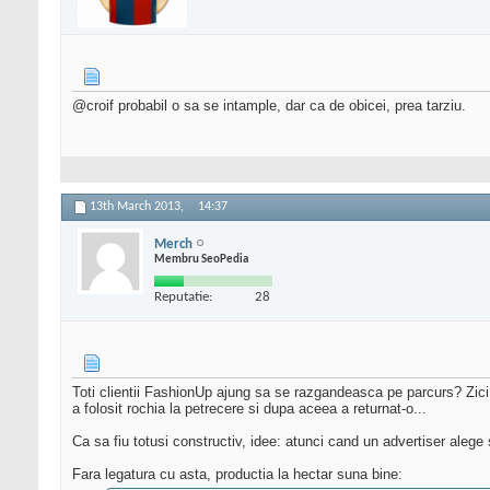
@croif probabil o sa se intample, dar ca de obicei, prea tarziu.
13th March 2013,
14:37
Merch
Membru SeoPedia
Reputatie:
28
Toti clientii FashionUp ajung sa se razgandeasca pe parcurs? Zici c
a folosit rochia la petrecere si dupa aceea a returnat-o...
Ca sa fiu totusi constructiv, idee: atunci cand un advertiser alege
Fara legatura cu asta, productia la hectar suna bine: