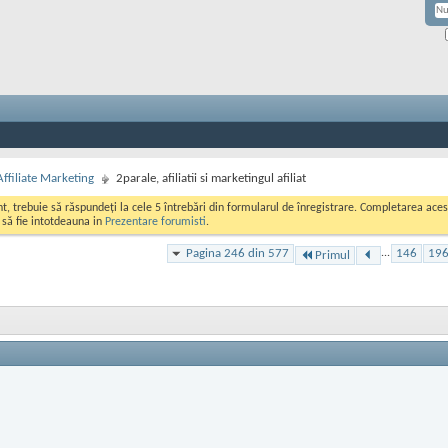
Affiliate Marketing
2parale, afiliatii si marketingul afiliat
ont, trebuie să răspundeți la cele 5 întrebări din formularul de înregistrare. Completarea a
i să fie intotdeauna in
Prezentare forumisti
.
Pagina 246 din 577
...
146
19
Primul