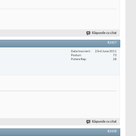
Răspunde cu citat
#2457
Data înscrierii
23rd June 2011
Posturi
73
Putere Rep
28
Răspunde cu citat
#2458