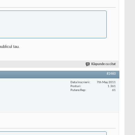
ublicul tau.
Răspunde cu citat
#2460
Data înscrierii
7th May 2011
Posturi
1.361
Putere Rep
61