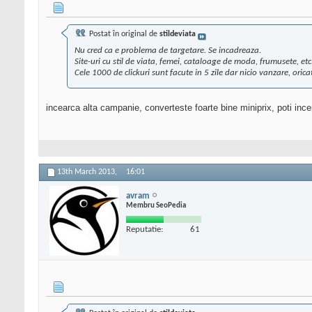
Postat în original de
stildeviata
Nu cred ca e problema de targetare. Se incadreaza.
Site-uri cu stil de viata, femei, cataloage de moda, frumusete, etc.
Cele 1000 de clickuri sunt facute in 5 zile dar nicio vanzare, orica
incearca alta campanie, converteste foarte bine miniprix, poti inc
13th March 2013,
16:01
avram
Membru SeoPedia
Reputatie:
61