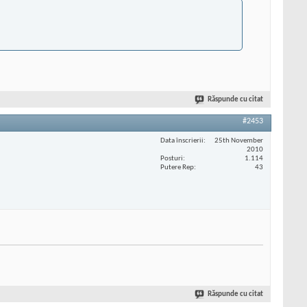
Răspunde cu citat
#2453
Data înscrierii
25th November
2010
Posturi
1.114
Putere Rep
43
Răspunde cu citat