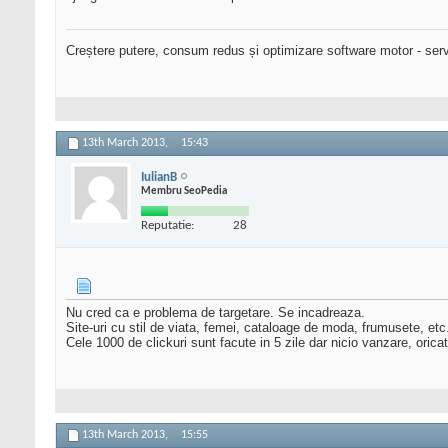
Creștere putere, consum redus și optimizare software motor - serv
13th March 2013,
15:43
IulianB
Membru SeoPedia
Reputatie:
28
Nu cred ca e problema de targetare. Se incadreaza.
Site-uri cu stil de viata, femei, cataloage de moda, frumusete, etc.
Cele 1000 de clickuri sunt facute in 5 zile dar nicio vanzare, orica
13th March 2013,
15:55