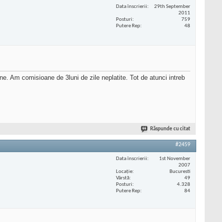
Data înscrierii
29th September
2011
Posturi
759
Putere Rep
48
ine. Am comisioane de 3luni de zile neplatite. Tot de atunci intreb
Răspunde cu citat
#2459
Data înscrierii
1st November
2007
Locaţie
Bucuresti
Vârstă
49
Posturi
4.328
Putere Rep
84