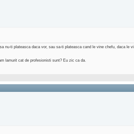
l sa nu-ti plateasca daca vor, sau sa-ti plateasca cand le vine chefu, daca le v
m lamurit cat de profesionisti sunt? Eu zic ca da.