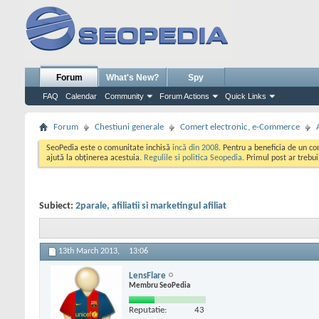
Forum
What's New?
Spy
FAQ
Calendar
Community
Forum Actions
Quick Links
Forum
Chestiuni generale
Comert electronic, e-Commerce
SeoPedia este o comunitate inchisă
incă din 2008
. Pentru a beneficia de un c
ajută la obținerea acestuia.
Regulile si politica Seopedia
. Primul post ar trebu
Subiect:
2parale, afiliatii si marketingul afiliat
13th March 2013,
13:06
LensFlare
Membru SeoPedia
Reputatie:
43