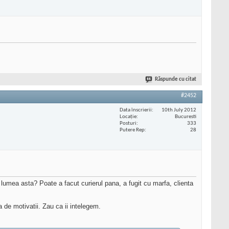
Răspunde cu citat
#2452
Data înscrierii
10th July 2012
Locaţie
Bucuresti
Posturi
333
Putere Rep
28
 lumea asta? Poate a facut curierul pana, a fugit cu marfa, clienta
 de motivatii. Zau ca ii intelegem.