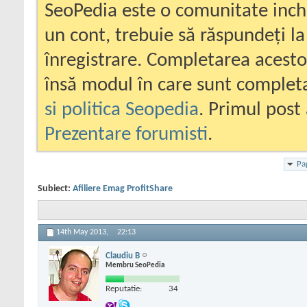
SeoPedia este o comunitate inc
un cont, trebuie să răspundeți la
înregistrare. Completarea acesto
însă modul în care sunt completa
si politica Seopedia
. Primul post 
Prezentare forumisti
.
Pa
Subiect:
Afiliere Emag ProfitShare
14th May 2013,
22:13
Claudiu B
Membru SeoPedia
Reputatie:
34