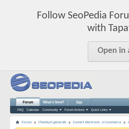
Follow SeoPedia For
with Tapa
Open in
Forum
What's New?
Spy
FAQ
Calendar
Community
Forum Actions
Quick Links
Forum
Chestiuni generale
Comert electronic, e-Commerce