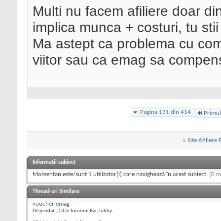
Multi nu facem afiliere doar d
implica munca + costuri, tu stii
Ma astept ca problema cu come
viitor sau ca emag sa compense
Pagina 131 din 414
Primul
«
Site Afiliere
Informații subiect
Momentan este/sunt 1 utilizator(i) care navighează în acest subiect.
(0 m
Thread-uri Similare
voucher emag
De prodan_13 în forumul Bar, lobby...