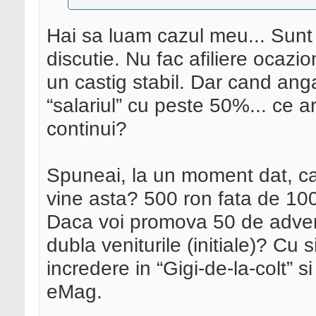
Hai sa luam cazul meu... Sunt p
discutie. Nu fac afiliere ocazi
un castig stabil. Dar cand anga
“salariul” cu peste 50%... ce 
continui?
Spuneai, la un moment dat, ca
vine asta? 500 ron fata de 10
Daca voi promova 50 de adverti
dubla veniturile (initiale)? C
incredere in “Gigi-de-la-colt” 
eMag.