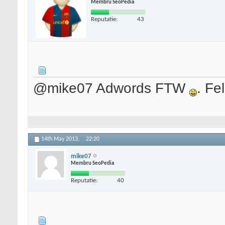
Membru SeoPedia
Reputatie:
43
@mike07 Adwords FTW
. Fel
14th May 2013,
22:20
mike07
Membru SeoPedia
Reputatie:
40