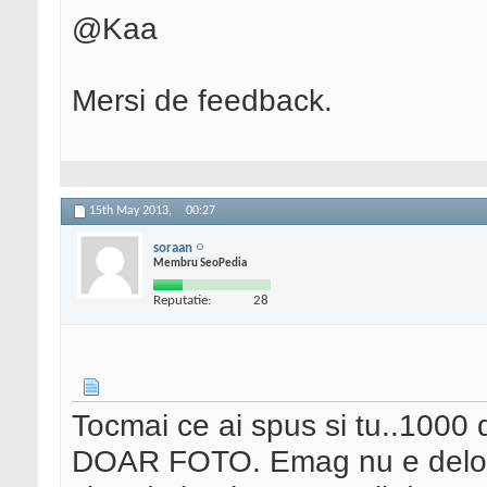
@Kaa
Mersi de feedback.
15th May 2013,
00:27
soraan
Membru SeoPedia
Reputatie:
28
Tocmai ce ai spus si tu..1000
DOAR FOTO. Emag nu e deloc s