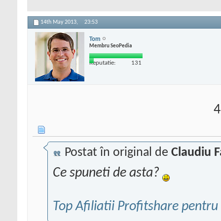
14th May 2013,
23:53
Tom
Membru SeoPedia
Reputatie:
131
4
Postat în original de
Claudiu F
Ce spuneti de asta?
Top Afiliatii Profitshare pentru