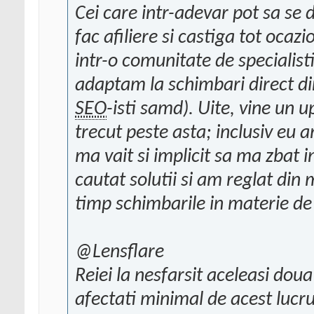
Cei care intr-adevar pot sa se d
fac afiliere si castiga tot oca
intr-o comunitate de specialisti
adaptam la schimbari direct din
SEO
-isti samd). Uite, vine un
trecut peste asta; inclusiv eu a
ma vait si implicit sa ma zbat
cautat solutii si am reglat din
timp schimbarile in materie de 
@Lensflare
Reiei la nesfarsit aceleasi doua
afectati minimal de acest lucr