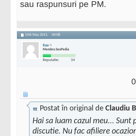
sau raspunsuri pe PM.
15th May 2013,
00:08
Kaa
Membru SeoPedia
Reputatie:
34
0
Postat în original de
Claudiu 
Hai sa luam cazul meu... Sunt pa
discutie. Nu fac afiliere ocazio