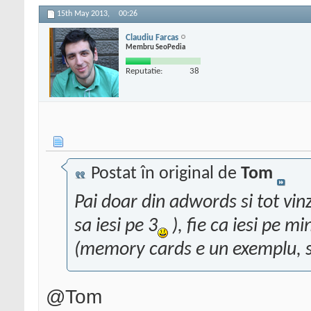
15th May 2013,
00:26
Claudiu Farcas
Membru SeoPedia
Reputatie:
38
Postat în original de
Tom
Pai doar din adwords si tot vin
sa iesi pe 3
), fie ca iesi pe m
(memory cards e un exemplu, sp
@Tom