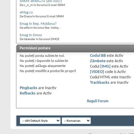
SPAM: eMAG.ro (din nou!)
De c_n_m în forumul E-mail SPAM
eMag.ro
De Diana în forumul E-mail SPAM
Emag In Rep. Moldova?
De alfie în forumul Bar, lobby...
Emag In Dmoz
De Iskander în forumul DMOZ
Permisiuni postare
Nu puteţi
posta subiecte noi.
Codul BB
este
Activ
Nu puteţi
răspunde la subiecte
Zâmbete
este
Activ
Nu puteţi
adăuga ataşamente
Codul
[IMG]
este
Activ
Nu puteţi
modifica posturile proprii
[VIDEO]
code is
Activ
Codul HTML este
Inactiv
Trackbacks
are
Inactiv
Pingbacks
are
Inactiv
Refbacks
are
Activ
Reguli Forum