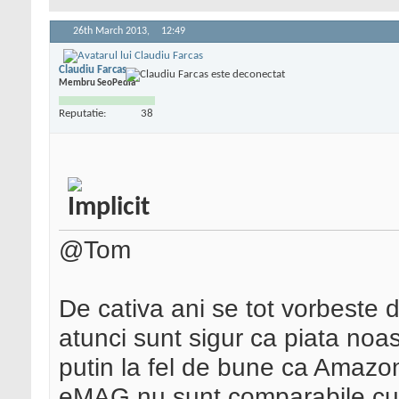
26th March 2013,
12:49
Claudiu Farcas
Membru SeoPedia
Reputatie:
38
@Tom
De cativa ani se tot vorbeste
atunci sunt sigur ca piata noast
putin la fel de bune ca Amazon.
eMAG nu sunt comparabile c