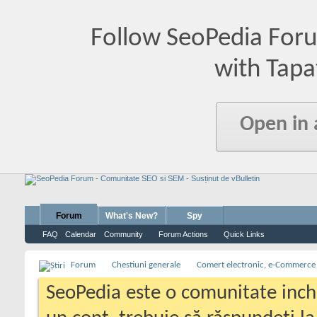
Follow SeoPedia For
with Tapa
Open in
Forum
What's New?
Spy
FAQ
Calendar
Community
Forum Actions
Quick Links
Forum
Chestiuni generale
Comert electronic, e-Commerce
SeoPedia este o comunitate inc