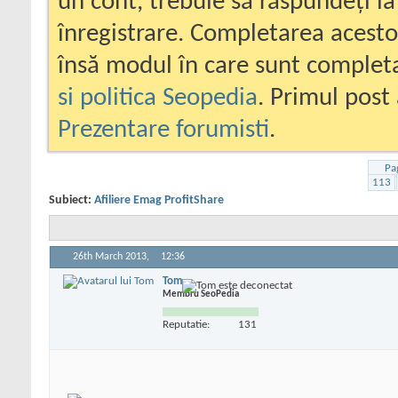
un cont, trebuie să răspundeți la
înregistrare. Completarea acesto
însă modul în care sunt completa
si politica Seopedia
. Primul post 
Prezentare forumisti
.
Pa
113
Subiect:
Afiliere Emag ProfitShare
26th March 2013,
12:36
Tom
Membru SeoPedia
Reputatie:
131