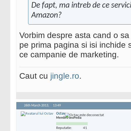
De fapt, ma intreb de ce servi
Amazon?
Vorbim despre asta cand o sa
pe prima pagina si isi inchide 
ce campanie de marketing.
Caut cu
jingle.ro
.
26th March 2013,
13:49
Octav
Membru SeoPedia
Reputatie:
41