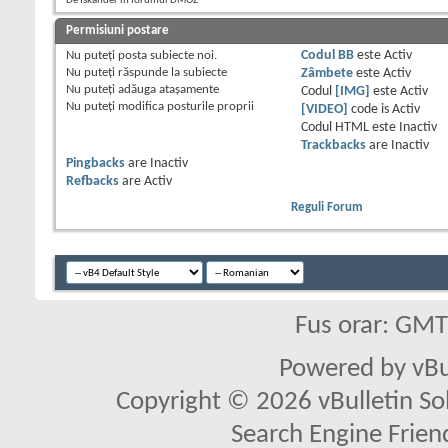
De Iskander în forumul DMOZ
Permisiuni postare
Nu puteţi
posta subiecte noi.
Codul BB
este
Activ
Nu puteţi
răspunde la subiecte
Zâmbete
este
Activ
Nu puteţi
adăuga ataşamente
Codul
[IMG]
este
Activ
Nu puteţi
modifica posturile proprii
[VIDEO]
code is
Activ
Codul HTML este
Inactiv
Trackbacks
are
Inactiv
Pingbacks
are
Inactiv
Refbacks
are
Activ
Reguli Forum
Fus orar: GM
Powered by vBu
Copyright © 2026 vBulletin Solu
Search Engine Frien