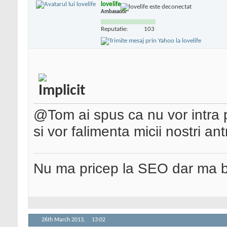
lovelife
Ambasador
Reputatie:
103
@Tom ai spus ca nu vor intra p
si vor falimenta micii nostri a
Nu ma pricep la SEO dar ma 
26th March 2013,
13:02