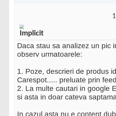
1
Daca stau sa analizez un pic 
observ urmatoarele:
1. Poze, descrieri de produs i
Carespot..... preluate prin fe
2. La multe cautari in googl
si asta in doar cateva saptam
In cazul asta nu e content du