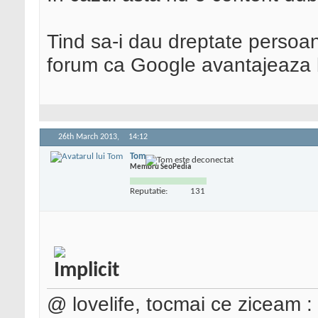
Tind sa-i dau dreptate perso
forum ca Google avantajeaza b
26th March 2013,
14:12
Tom
Membru SeoPedia
Reputatie:
131
@ lovelife, tocmai ce ziceam :