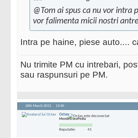
@Tom ai spus ca nu vor intra pe
vor falimenta micii nostri ant
Intra pe haine, piese auto.... 
Nu trimite PM cu intrebari, pos
sau raspunsuri pe PM.
26th March 2013,
13:40
Octav
Membru SeoPedia
Reputatie:
41