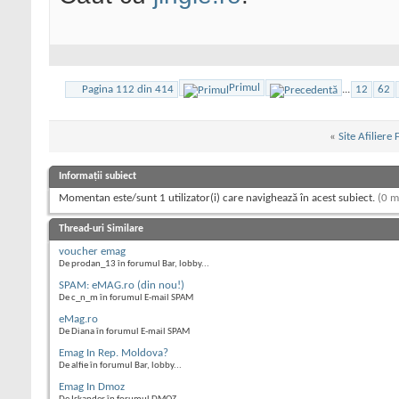
Primul
Pagina 112 din 414
...
12
62
«
Site Afiliere
Informații subiect
Momentan este/sunt 1 utilizator(i) care navighează în acest subiect.
(0 m
Thread-uri Similare
voucher emag
De prodan_13 în forumul Bar, lobby...
SPAM: eMAG.ro (din nou!)
De c_n_m în forumul E-mail SPAM
eMag.ro
De Diana în forumul E-mail SPAM
Emag In Rep. Moldova?
De alfie în forumul Bar, lobby...
Emag In Dmoz