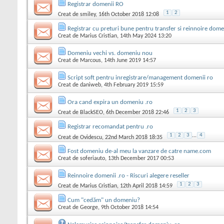
Registrar domenii RO
1
2
Creat de
smiley
, 16th October 2018 12:08
Registrar cu preturi bune pentru transfer si reinnoire domen
Creat de
Marius Cristian
, 14th May 2024 13:20
Domeniu vechi vs. domeniu nou
Creat de
Marcous
, 14th June 2019 14:57
Script soft pentru inregistrare/management domenii ro
Creat de
daniweb
, 4th February 2019 15:59
Ora cand expira un domeniu .ro
1
2
3
Creat de
BlackSEO
, 6th December 2018 22:46
Registrar recomandat pentru .ro
1
2
3
...
4
Creat de
Ovidescu
, 22nd March 2018 18:35
Fost domeniu de-al meu la vanzare de catre name.com
Creat de
soferiauto
, 13th December 2017 00:53
Reinnoire domenii .ro - Riscuri alegere reseller
1
2
3
Creat de
Marius Cristian
, 12th April 2018 14:59
Cum "cedăm" un domeniu?
Creat de
George
, 9th October 2018 14:54