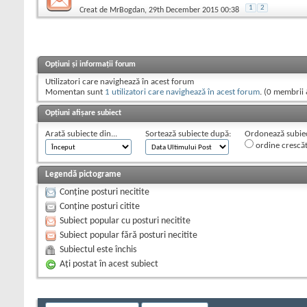
1
2
Creat de
MrBogdan
, 29th December 2015 00:38
Opțiuni și informații forum
Utilizatori care navighează în acest forum
Momentan sunt
1 utilizatori care navighează în acest forum
. (0 membrii 
Opțiuni afișare subiect
Arată subiecte din...
Sortează subiecte după:
Ordonează subiect
ordine crescă
Legendă pictograme
Conține posturi necitite
Conține posturi citite
Subiect popular cu posturi necitite
Subiect popular fără posturi necitite
Subiectul este închis
Aţi postat în acest subiect