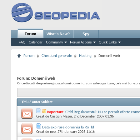
Forum
What's New?
Spy
FAQ
Calendar
Community
Forum Actions
Quick Links
Forum
Chestiuni generale
Hosting
Domenii web
Forum:
Domenii web
Orice discutii despre inregistratul unui domeniu, cum sa le organizam, cele mai bune pret
Titlu
/
Autor Subiect
Important:
Cititi Regulamentul: Nu se permit oferte come
Creat de
Cristian Mezei
, 2nd December 2007 01:36
Data expirare domeniu la RoTld
Creat de
neo
, 27th January 2026 11:16