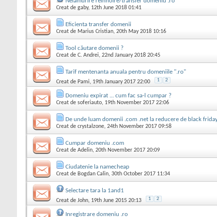
Nelamurire reinnoire/transfer domeniu .ro
Creat de
gaby
, 12th June 2018 01:41
Eficienta transfer domenii
Creat de
Marius Cristian
, 20th May 2018 10:16
Tool căutare domenii ?
Creat de
C. Andrei
, 22nd January 2018 20:45
Tarif mentenanta anuala pentru domeniile ".ro"
1
2
Creat de
Pami
, 19th January 2017 22:00
Domeniu expirat ... cum fac sa-l cumpar ?
Creat de
soferiauto
, 19th November 2017 22:06
De unde luam domenii .com .net la reducere de black frida
Creat de
crystalzone
, 24th November 2017 09:58
Cumpar domeniu .com
Creat de
Adelin
, 20th November 2017 20:09
Ciudatenie la namecheap
Creat de
Bogdan Calin
, 30th October 2017 11:34
Selectare tara la 1and1
1
2
Creat de
John
, 19th June 2015 20:13
Inregistrare domeniu .ro