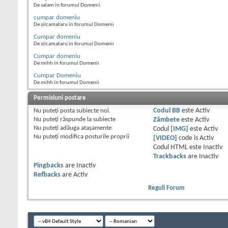
De salam în forumul Domenii
cumpar domeniu
De silcamataru în forumul Domenii
Cumpar domeniu
De silcamataru în forumul Domenii
Cumpar domeniu
De mihh în forumul Domenii
Cumpar Domeniu
De mihh în forumul Domenii
Permisiuni postare
Nu puteţi
posta subiecte noi.
Codul BB
este
Activ
Nu puteţi
răspunde la subiecte
Zâmbete
este
Activ
Nu puteţi
adăuga ataşamente
Codul
[IMG]
este
Activ
Nu puteţi
modifica posturile proprii
[VIDEO]
code is
Activ
Codul HTML este
Inactiv
Trackbacks
are
Inactiv
Pingbacks
are
Inactiv
Refbacks
are
Activ
Reguli Forum