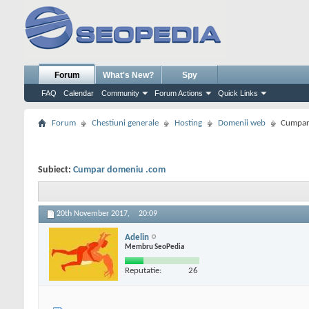
Forum
What's New?
Spy
FAQ
Calendar
Community
Forum Actions
Quick Links
Forum
Chestiuni generale
Hosting
Domenii web
Cumpar
Subiect:
Cumpar domeniu .com
20th November 2017,
20:09
Adelin
Membru SeoPedia
Reputatie:
26