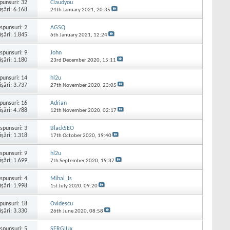
punsuri:
32
Claudyou
işări: 6.168
24th January 2021,
20:35
spunsuri:
2
AGSQ
işări: 1.845
6th January 2021,
12:24
spunsuri:
9
John
işări: 1.180
23rd December 2020,
15:11
punsuri:
14
hl2u
işări: 3.737
27th November 2020,
23:05
punsuri:
16
Adrian
işări: 4.788
12th November 2020,
02:17
spunsuri:
3
BlackSEO
işări: 1.318
17th October 2020,
19:40
spunsuri:
9
hl2u
işări: 1.699
7th September 2020,
19:37
spunsuri:
4
Mihai_Is
işări: 1.998
1st July 2020,
09:20
punsuri:
18
Ovidescu
işări: 3.330
26th June 2020,
08:58
spunsuri:
5
SERGIUx