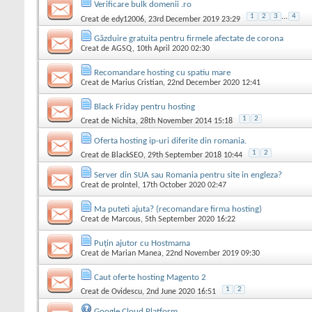
Verificare bulk domenii .ro
1
2
3
...
4
Creat de
edy12006
, 23rd December 2019 23:29
Găzduire gratuita pentru firmele afectate de corona
Creat de
AGSQ
, 10th April 2020 02:30
Recomandare hosting cu spatiu mare
Creat de
Marius Cristian
, 22nd December 2020 12:41
Black Friday pentru hosting
1
2
Creat de
Nichita
, 28th November 2014 15:18
Oferta hosting ip-uri diferite din romania.
1
2
Creat de
BlackSEO
, 29th September 2018 10:44
Server din SUA sau Romania pentru site in engleza?
Creat de
proIntel
, 17th October 2020 02:47
Ma puteti ajuta? (recomandare firma hosting)
Creat de
Marcous
, 5th September 2020 16:22
Puțin ajutor cu Hostmama
Creat de
Marian Manea
, 22nd November 2019 09:30
Caut oferte hosting Magento 2
1
2
Creat de
Ovidescu
, 2nd June 2020 16:51
Google Cloud Platform