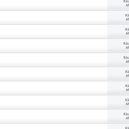
Răs
Af
Ră
Af
Ră
Af
Răs
Af
Răs
Af
Ră
Af
Ră
Af
Ră
Af
Răs
Af
Ră