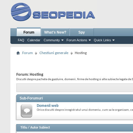
Forum
What's New?
Spy
FAQ
Calendar
Community
Forum Actions
Quick Links
Forum
Chestiuni generale
Hosting
Forum:
Hosting
Discutii despre pachete de gazduire, domenii, firme de hosting si alte subiecte legate de
Sub-Forumuri
Domenii web
Orice discutii despre inregistratul unui domeniu, cum sa le organizam, cel
Titlu
/
Autor Subiect