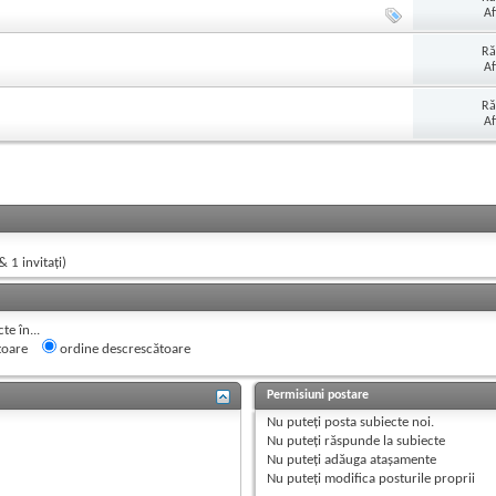
Af
Ră
Af
Ră
Af
& 1 invitaţi)
e în...
toare
ordine descrescătoare
Permisiuni postare
Nu puteţi
posta subiecte noi.
Nu puteţi
răspunde la subiecte
Nu puteţi
adăuga ataşamente
Nu puteţi
modifica posturile proprii