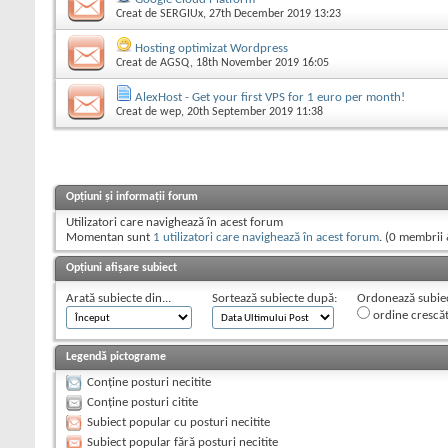
Creat de
SERGIUx
, 27th December 2019 13:23
Hosting optimizat Wordpress
Creat de
AGSQ
, 18th November 2019 16:05
AlexHost - Get your first VPS for 1 euro per month!
Creat de
wep
, 20th September 2019 11:38
Opțiuni și informații forum
Utilizatori care navighează în acest forum
Momentan sunt
1 utilizatori care navighează în acest forum
. (0 membrii 
Opțiuni afișare subiect
Arată subiecte din...
Sortează subiecte după:
Ordonează subiect
ordine crescă
Legendă pictograme
Conține posturi necitite
Conține posturi citite
Subiect popular cu posturi necitite
Subiect popular fără posturi necitite