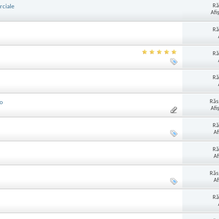
Ră
rciale
Afi
Ră
Ră
Ră
Răs
ro
Afi
Ră
Af
Ră
Af
Răs
Af
Ră