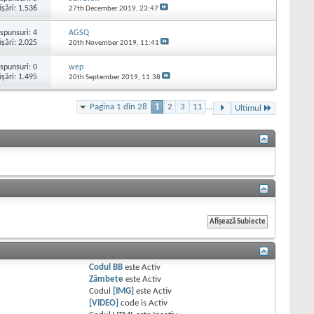
işări: 1.536
27th December 2019,
23:47
spunsuri:
4
AGSQ
işări: 2.025
20th November 2019,
11:41
spunsuri:
0
wep
işări: 1.495
20th September 2019,
11:38
Pagina 1 din 28
1
2
3
11
...
Ultimul
Codul BB
este
Activ
Zâmbete
este
Activ
Codul
[IMG]
este
Activ
[VIDEO]
code is
Activ