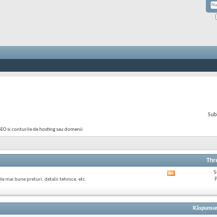
Sub
 SEO si conturile de hosting sau domenii
Thr
S
Afișează
P
e mai bune preturi, detalii tehnice, etc.
RSS
feed-
ul
acestui
Răspunsur
forum