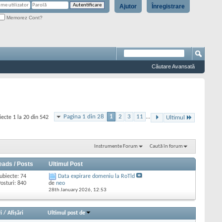
Ajutor
Înregistrare
Memorez Cont?
Căutare Avansată
Pagina 1 din 28
1
2
3
11
...
iecte 1 la 20 din 542
Ultimul
Instrumente Forum
Caută în forum
eads / Posts
Ultimul Post
ubiecte: 74
Data expirare domeniu la RoTld
osturi: 840
de
neo
28th January 2026,
12:53
i
/
Afişări
Ultimul post de