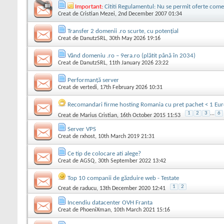
Important:
Cititi Regulamentul: Nu se permit oferte come
Creat de
Cristian Mezei
, 2nd December 2007 01:34
Transfer 2 domenii .ro scurte, cu potențial
Creat de
DanutzSRL
, 30th May 2026 19:16
Vând domeniu .ro – 9era.ro (plătit până în 2034)
Creat de
DanutzSRL
, 11th January 2026 23:22
Performanță server
Creat de
vertedi
, 17th February 2026 10:31
Recomandari firme hosting Romania cu pret pachet < 1 Eu
1
2
3
...
6
Creat de
Marius Cristian
, 16th October 2015 11:53
Server VPS
Creat de
rxhost
, 10th March 2019 21:31
Ce tip de colocare ati alege?
Creat de
AGSQ
, 30th September 2022 13:42
Top 10 companii de găzduire web - Testate
1
2
Creat de
raducu
, 13th December 2020 12:41
Incendiu datacenter OVH Franta
Creat de
PhoeniXman
, 10th March 2021 15:16