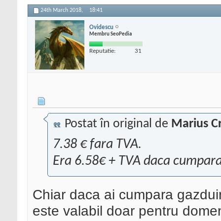
24th March 2018,
18:41
Ovidescu
Membru SeoPedia
Reputatie:
31
Postat în original de
Marius Cr
7.38 € fara TVA.
Era 6.58€ + TVA daca cumparai 
Chiar daca ai cumpara gazduire
este valabil doar pentru domen