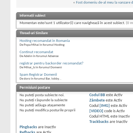
«
Fost domeniu de-al meu la vanzare 
Informații subiect
Momentan este/sunt 1 utilizator(i) care navighează în acest subiect.
(0 m
Thread-uri Similare
Hosting recomandat in Romania
De Popa Mihai în forumul Hosting
Continut recomandat
De Adelin în forumul Adsense
registrar pentru backorder recomandat?
De Mihai_Is în forumul Domenii
Spam Registrar Domenii
De doro în forumul Bar, lobby...
Permisiuni postare
Nu puteţi
posta subiecte noi.
Codul BB
este
Activ
Nu puteţi
răspunde la subiecte
Zâmbete
este
Activ
Nu puteţi
adăuga ataşamente
Codul
[IMG]
este
Activ
Nu puteţi
modifica posturile proprii
[VIDEO]
code is
Activ
Codul HTML este
Inactiv
Trackbacks
are
Inactiv
Pingbacks
are
Inactiv
Refbacks
are
Activ