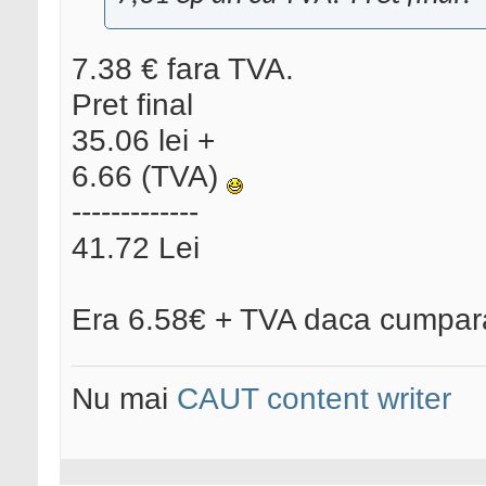
7.38 € fara TVA.
Pret final
35.06 lei +
6.66 (TVA)
-------------
41.72 Lei
Era 6.58€ + TVA daca cumparai
Nu mai
CAUT content writer