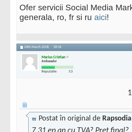
Ofer servicii Social Media Mar
generala, ro, fr si ru
aici
!
24th March 2018,
18:16
Marius Cristian
Ambasador
Reputatie:
53
1
Postat în original de
Rapsodia
7,31 ep an cu TVA? Pret final?