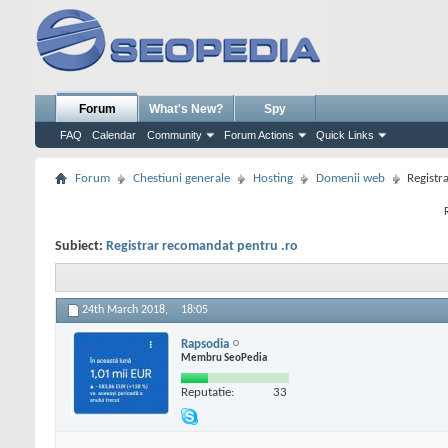
Forum
What's New?
Spy
FAQ
Calendar
Community
Forum Actions
Quick Links
Forum
Chestiuni generale
Hosting
Domenii web
Registr
Subiect:
Registrar recomandat pentru .ro
24th March 2018,
18:05
Rapsodia
Membru SeoPedia
Reputatie:
33