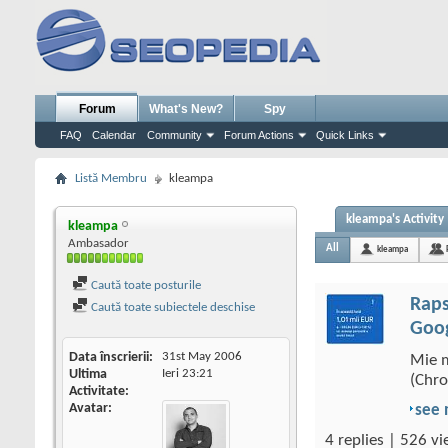
Forum
What's New?
Spy
FAQ
Calendar
Community
Forum Actions
Quick Links
Listă Membru
kleampa
kleampa's Activity
kleampa
Ambasador
All
kleampa
Caută toate posturile
Rap
Caută toate subiectele deschise
Goo
Data înscrierii
31st May 2006
Mie m
Ultima
Ieri
23:21
(Chro
Activitate
Avatar
see
4 replies | 526 vi