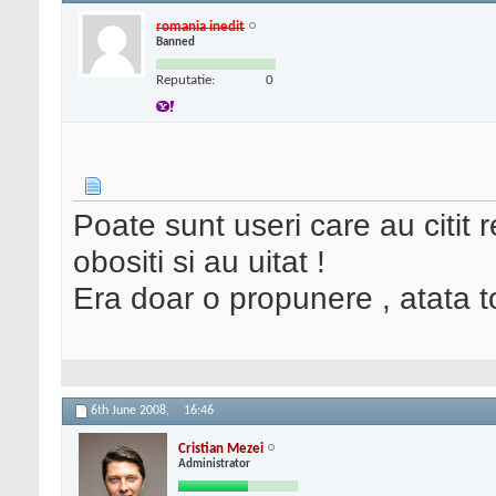
romania inedit
Banned
Reputatie:
0
Poate sunt useri care au citit
obositi si au uitat !
Era doar o propunere , atata to
6th June 2008,
16:46
Cristian Mezei
Administrator