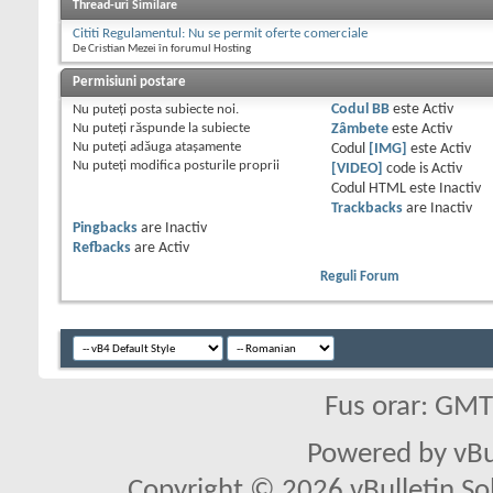
Thread-uri Similare
Cititi Regulamentul: Nu se permit oferte comerciale
De Cristian Mezei în forumul Hosting
Permisiuni postare
Nu puteţi
posta subiecte noi.
Codul BB
este
Activ
Nu puteţi
răspunde la subiecte
Zâmbete
este
Activ
Nu puteţi
adăuga ataşamente
Codul
[IMG]
este
Activ
Nu puteţi
modifica posturile proprii
[VIDEO]
code is
Activ
Codul HTML este
Inactiv
Trackbacks
are
Inactiv
Pingbacks
are
Inactiv
Refbacks
are
Activ
Reguli Forum
Fus orar: GM
Powered by vBu
Copyright © 2026 vBulletin Solu