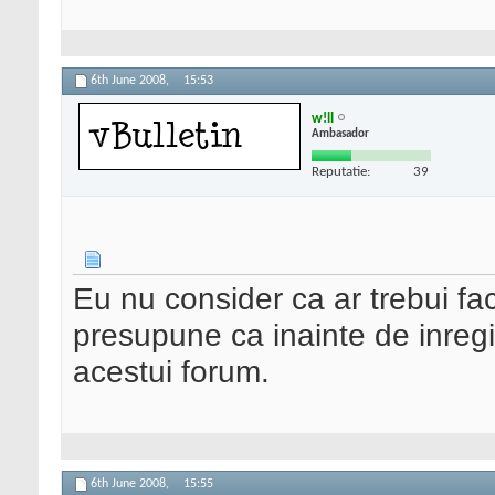
6th June 2008,
15:53
w!ll
Ambasador
Reputatie:
39
Eu nu consider ca ar trebui fa
presupune ca inainte de inregist
acestui forum.
6th June 2008,
15:55