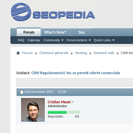
Forum
What's New?
Spy
FAQ
Calendar
Community
Forum Actions
Quick Links
Forum
Chestiuni generale
Hosting
Domenii web
Cititi 
Subiect:
Cititi Regulamentul: Nu se permit oferte comerciale
2nd December 2007,
01:36
Cristian Mezei
Administrator
Reputatie:
66