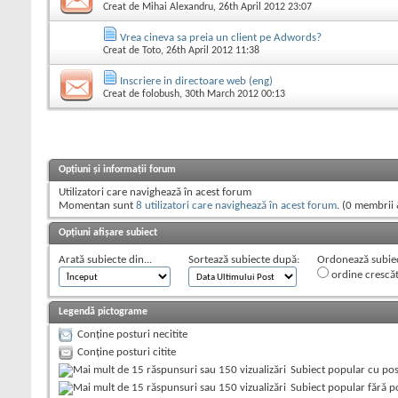
Creat de
Mihai Alexandru
, 26th April 2012 23:07
Vrea cineva sa preia un client pe Adwords?
Creat de
Toto
, 26th April 2012 11:38
Inscriere in directoare web (eng)
Creat de
folobush
, 30th March 2012 00:13
Opțiuni și informații forum
Utilizatori care navighează în acest forum
Momentan sunt
8 utilizatori care navighează în acest forum
. (0 membrii 
Opțiuni afișare subiect
Arată subiecte din...
Sortează subiecte după:
Ordonează subiect
ordine crescă
Legendă pictograme
Conține posturi necitite
Conține posturi citite
Subiect popular cu post
Subiect popular fără po