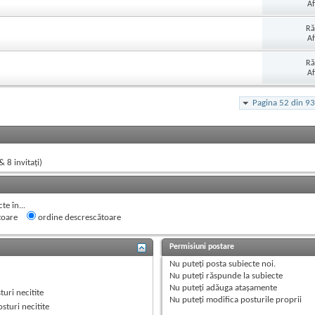
Af
Ră
Af
Ră
Af
Pagina 52 din 93
& 8 invitaţi)
e în...
toare
ordine descrescătoare
Permisiuni postare
Nu puteţi
posta subiecte noi.
Nu puteţi
răspunde la subiecte
Nu puteţi
adăuga ataşamente
uri necitite
Nu puteţi
modifica posturile proprii
sturi necitite