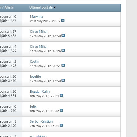
i
/
Afişări
Ultimul post de
spunsuri:
0
Marylina
işări: 1.337
21st May 2012,
20:39
punsuri:
37
Chivu Mihai
işări: 5.483
17th May 2012,
16:53
spunsuri:
4
Chivu Mihai
işări: 1.399
16th May 2012,
13:26
spunsuri:
2
Costin
işări: 1.498
14th May 2012,
20:51
punsuri:
20
lovelife
işări: 3.470
12th May 2012,
17:53
punsuri:
20
Bogdan Calin
işări: 4.561
8th May 2012,
22:24
spunsuri:
0
felix
işări: 1.270
8th May 2012,
10:32
spunsuri:
3
Serban Cristian
işări: 2.190
7th May 2012,
16:21
spunsuri:
3
palaghianu