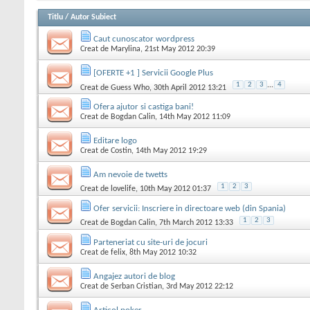
Titlu
/
Autor Subiect
Caut cunoscator wordpress
Creat de
Marylina
, 21st May 2012 20:39
[OFERTE +1 ] Servicii Google Plus
1
2
3
...
4
Creat de
Guess Who
, 30th April 2012 13:21
Ofera ajutor si castiga bani!
Creat de
Bogdan Calin
, 14th May 2012 11:09
Editare logo
Creat de
Costin
, 14th May 2012 19:29
Am nevoie de twetts
1
2
3
Creat de
lovelife
, 10th May 2012 01:37
Ofer servicii: Inscriere in directoare web (din Spania)
1
2
3
Creat de
Bogdan Calin
, 7th March 2012 13:33
Parteneriat cu site-uri de jocuri
Creat de
felix
, 8th May 2012 10:32
Angajez autori de blog
Creat de
Serban Cristian
, 3rd May 2012 22:12