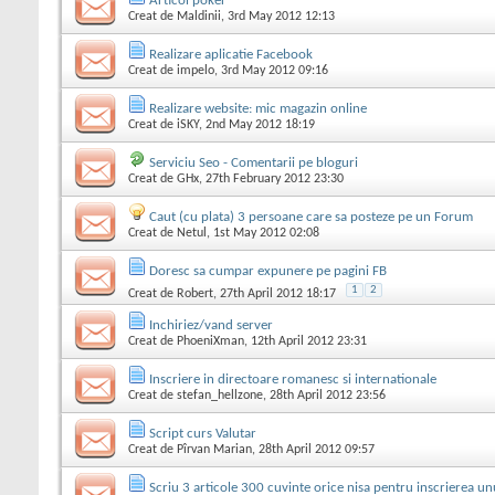
Articol poker
Creat de
Maldinii
, 3rd May 2012 12:13
Realizare aplicatie Facebook
Creat de
impelo
, 3rd May 2012 09:16
Realizare website: mic magazin online
Creat de
iSKY
, 2nd May 2012 18:19
Serviciu Seo - Comentarii pe bloguri
Creat de
GHx
, 27th February 2012 23:30
Caut (cu plata) 3 persoane care sa posteze pe un Forum
Creat de
Netul
, 1st May 2012 02:08
Doresc sa cumpar expunere pe pagini FB
1
2
Creat de
Robert
, 27th April 2012 18:17
Inchiriez/vand server
Creat de
PhoeniXman
, 12th April 2012 23:31
Inscriere in directoare romanesc si internationale
Creat de
stefan_hellzone
, 28th April 2012 23:56
Script curs Valutar
Creat de
Pîrvan Marian
, 28th April 2012 09:57
Scriu 3 articole 300 cuvinte orice nisa pentru inscrierea unu