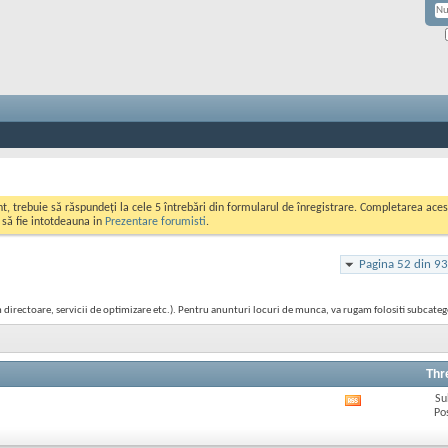
ont, trebuie să răspundeți la cele 5 întrebări din formularul de înregistrare. Completarea a
i să fie intotdeauna in
Prezentare forumisti
.
Pagina 52 din 93
 in directoare, servicii de optimizare etc.). Pentru anunturi locuri de munca, va rugam folositi subcate
Thr
Su
Afișează
Po
RSS
feed-
ul