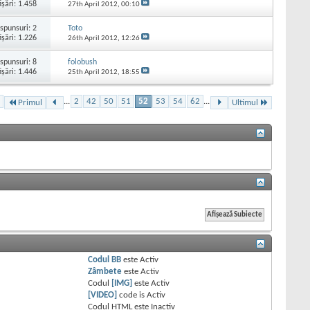
işări: 1.458
27th April 2012,
00:10
spunsuri:
2
Toto
işări: 1.226
26th April 2012,
12:26
spunsuri:
8
folobush
işări: 1.446
25th April 2012,
18:55
...
2
42
50
51
52
53
54
62
...
Primul
Ultimul
Codul BB
este
Activ
Zâmbete
este
Activ
Codul
[IMG]
este
Activ
[VIDEO]
code is
Activ
Codul HTML este
Inactiv