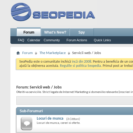
Forum
What's New?
Spy
FAQ
Calendar
Community
Forum Actions
Quick Links
Forum
The Marketplace
Servicii web / Jobs
SeoPedia este o comunitate inchisă
incă din 2008
. Pentru a beneficia de un c
ajută la obținerea acestuia.
Regulile si politica Seopedia
. Primul post ar trebu
Forum:
Servicii web / Jobs
Oferiti-va serviciile. Strict legate de Internet Marketing si domeniile relevante (inscrieri
Sub-Forumuri
Locuri de munca
(3 Cititori)
Locuri de munca, cereri si oferte.