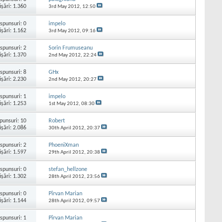
işări: 1.360
3rd May 2012,
12:50
spunsuri:
0
impelo
işări: 1.162
3rd May 2012,
09:16
spunsuri:
2
Sorin Frumuseanu
işări: 1.370
2nd May 2012,
22:24
spunsuri:
8
GHx
işări: 2.230
2nd May 2012,
20:27
spunsuri:
1
impelo
işări: 1.253
1st May 2012,
08:30
punsuri:
10
Robert
işări: 2.086
30th April 2012,
20:37
spunsuri:
2
PhoeniXman
işări: 1.597
29th April 2012,
20:38
spunsuri:
0
stefan_hellzone
işări: 1.302
28th April 2012,
23:56
spunsuri:
0
Pîrvan Marian
işări: 1.144
28th April 2012,
09:57
spunsuri:
1
Pîrvan Marian