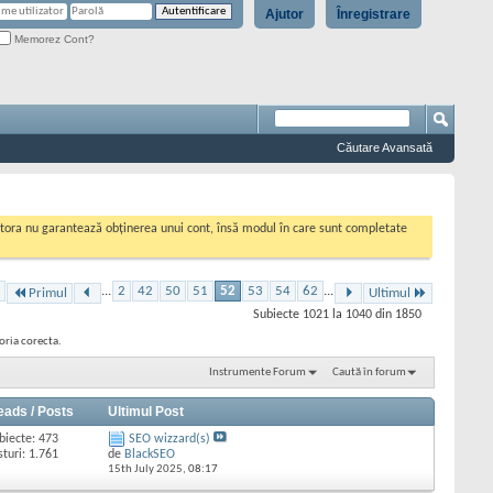
Ajutor
Înregistrare
Memorez Cont?
Căutare Avansată
cestora nu garantează obținerea unui cont, însă modul în care sunt completate
...
2
42
50
51
52
53
54
62
...
Primul
Ultimul
Subiecte 1021 la 1040 din 1850
goria corecta.
Instrumente Forum
Caută în forum
eads / Posts
Ultimul Post
biecte: 473
SEO wizzard(s)
sturi: 1.761
de
BlackSEO
15th July 2025,
08:17