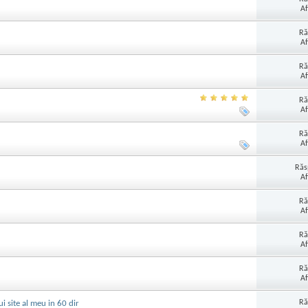
Af
Ră
Af
Ră
Af
Ră
Af
Ră
Af
Răs
Af
Ră
Af
Ră
Af
Ră
Af
Ră
i site al meu in 60 dir