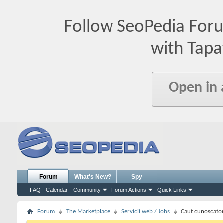
Follow SeoPedia For
with Tapa
Open in
Forum
What's New?
Spy
FAQ
Calendar
Community
Forum Actions
Quick Links
Forum
The Marketplace
Servicii web / Jobs
Caut cunoscato