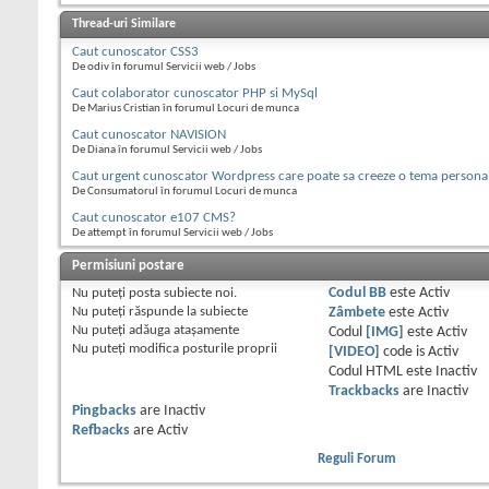
Thread-uri Similare
Caut cunoscator CSS3
De odiv în forumul Servicii web / Jobs
Caut colaborator cunoscator PHP si MySql
De Marius Cristian în forumul Locuri de munca
Caut cunoscator NAVISION
De Diana în forumul Servicii web / Jobs
Caut urgent cunoscator Wordpress care poate sa creeze o tema personal
De Consumatorul în forumul Locuri de munca
Caut cunoscator e107 CMS?
De attempt în forumul Servicii web / Jobs
Permisiuni postare
Nu puteţi
posta subiecte noi.
Codul BB
este
Activ
Nu puteţi
răspunde la subiecte
Zâmbete
este
Activ
Nu puteţi
adăuga ataşamente
Codul
[IMG]
este
Activ
Nu puteţi
modifica posturile proprii
[VIDEO]
code is
Activ
Codul HTML este
Inactiv
Trackbacks
are
Inactiv
Pingbacks
are
Inactiv
Refbacks
are
Activ
Reguli Forum