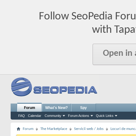
Follow SeoPedia For
with Tapa
Open in
Forum
What's New?
Spy
FAQ
Calendar
Community
Forum Actions
Quick Links
Forum
The Marketplace
Servicii web / Jobs
Locuri de munc