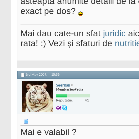
asteapta anumite detalii de la 
exact pe dos?
Mai dau cate-un sfat
juridic
aic
rata! :) Vezi și sfaturi de
nutriti
3rd May 2009,
15:56
SeerKan
Membru SeoPedia
Reputatie:
41
Mai e valabil ?