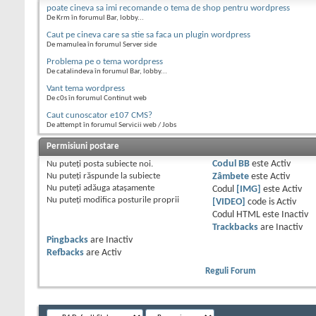
poate cineva sa imi recomande o tema de shop pentru wordpress
De Krm în forumul Bar, lobby...
Caut pe cineva care sa stie sa faca un plugin wordpress
De mamulea în forumul Server side
Problema pe o tema wordpress
De catalindeva în forumul Bar, lobby...
Vant tema wordpress
De c0s în forumul Continut web
Caut cunoscator e107 CMS?
De attempt în forumul Servicii web / Jobs
Permisiuni postare
Nu puteţi
posta subiecte noi.
Codul BB
este
Activ
Nu puteţi
răspunde la subiecte
Zâmbete
este
Activ
Nu puteţi
adăuga ataşamente
Codul
[IMG]
este
Activ
Nu puteţi
modifica posturile proprii
[VIDEO]
code is
Activ
Codul HTML este
Inactiv
Trackbacks
are
Inactiv
Pingbacks
are
Inactiv
Refbacks
are
Activ
Reguli Forum