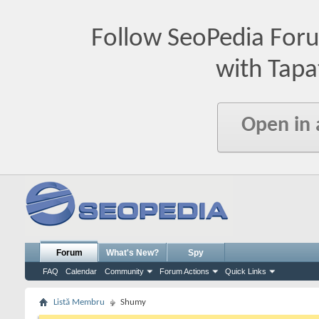
Follow SeoPedia For
with Tapa
Open in
Forum
What's New?
Spy
FAQ
Calendar
Community
Forum Actions
Quick Links
Listă Membru
Shumy