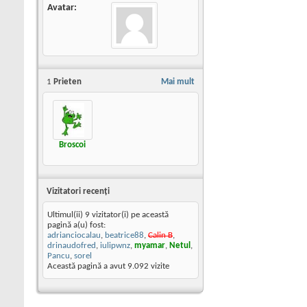
Avatar
1
Prieten
Mai mult
Broscoi
Vizitatori recenţi
Ultimul(ii) 9 vizitator(i) pe această
pagină a(u) fost:
adrianciocalau
,
beatrice88
,
Calin B
,
drinaudofred
,
iulipwnz
,
myamar
,
Netul
,
Pancu
,
sorel
Această pagină a avut
9.092
vizite