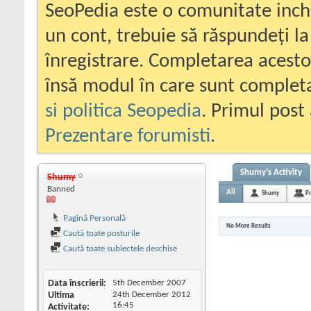
SeoPedia este o comunitate inc
un cont, trebuie să răspundeți la
înregistrare. Completarea acesto
însă modul în care sunt completa
si politica Seopedia
. Primul post 
Prezentare forumisti
.
Shumy's Activity
Shumy
Banned
All
Shumy
Pr
Pagină Personală
No More Results
Caută toate posturile
Caută toate subiectele deschise
Data înscrierii
5th December 2007
Ultima
24th December 2012
16:45
Activitate