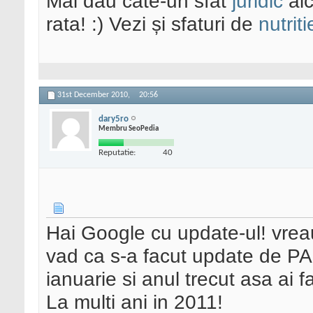
Mai dau cate-un sfat
juridic
aic
rata! :) Vezi și sfaturi de
nutriti
31st December 2010,
20:56
dary5ro
Membru SeoPedia
Reputatie:
40
Hai Google cu update-ul! vreau
vad ca s-a facut update de P
ianuarie si anul trecut asa ai f
La multi ani in 2011!