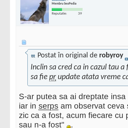
Membru SeoPedia
Reputatie:
39
Postat în original de
robyroy
Inclin sa cred ca in cazul tau a
sa fie
pr
update atata vreme cat 
S-ar putea sa ai dreptate insa a
iar in
serps
am observat ceva s
zic ca a fost, acum fiecare cu p
sau n-a fost"
.