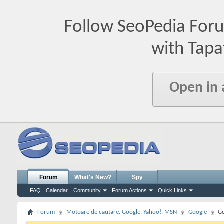
Follow SeoPedia For
with Tapa
Open in
Forum
What's New?
Spy
FAQ
Calendar
Community
Forum Actions
Quick Links
Forum
Motoare de cautare. Google, Yahoo!, MSN
Google
Go