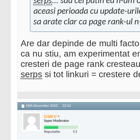
serps
... sau cel putin eu n-am 
aceasi perioada cu update-uril
sa arate clar ca page rank-ul 
Are dar depinde de multi facto
ca nu stiu, am experimentat em
cresteri de page rank cresteau
serps
si tot linkuri = crestere 
16th December 2010,
22:42
Cristi U
Super Moderator
Reputatie:
53