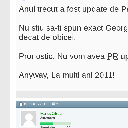
Anul trecut a fost update de 
Nu stiu sa-ti spun exact Georg
decat de obicei.
Pronostic: Nu vom avea
PR
up
Anyway, La multi ani 2011!
1st January 2011,
18:40
Marius Cristian
Ambasador
Reputatie:
53