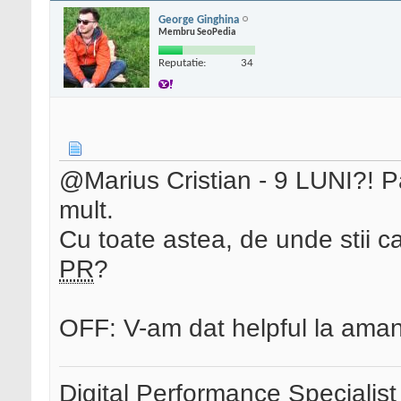
George Ginghina
Membru SeoPedia
Reputatie:
34
@Marius Cristian - 9 LUNI?! Pa
mult.
Cu toate astea, de unde stii ca 
PR
?
OFF: V-am dat helpful la aman
Digital Performance Specialist