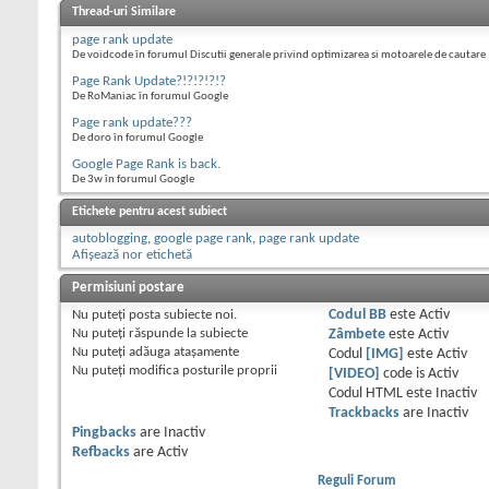
Thread-uri Similare
page rank update
De voidcode în forumul Discutii generale privind optimizarea si motoarele de cautare
Page Rank Update?!?!?!?!?
De RoManiac în forumul Google
Page rank update???
De doro în forumul Google
Google Page Rank is back.
De 3w în forumul Google
Etichete pentru acest subiect
autoblogging
,
google page rank
,
page rank update
Afișează nor etichetă
Permisiuni postare
Nu puteţi
posta subiecte noi.
Codul BB
este
Activ
Nu puteţi
răspunde la subiecte
Zâmbete
este
Activ
Nu puteţi
adăuga ataşamente
Codul
[IMG]
este
Activ
Nu puteţi
modifica posturile proprii
[VIDEO]
code is
Activ
Codul HTML este
Inactiv
Trackbacks
are
Inactiv
Pingbacks
are
Inactiv
Refbacks
are
Activ
Reguli Forum