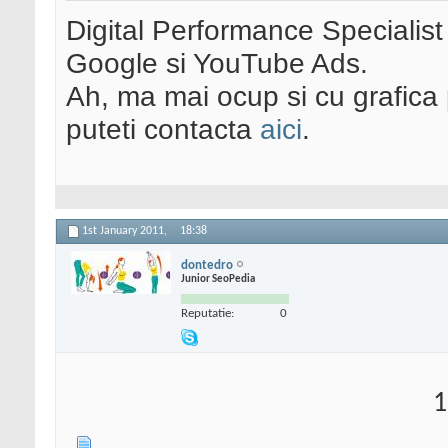
Digital Performance Specialist
Google si YouTube Ads.
Ah, ma mai ocup si cu grafica 
puteti contacta
aici
.
1st January 2011,
18:38
dontedro
Junior SeoPedia
Reputatie:
0
1