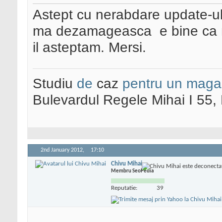
Astept cu nerabdare update-ul
ma dezamageasca
e bine ca 
il asteptam. Mersi.
Studiu
de
caz
pentru un maga
Bulevardul Regele Mihai I 55
2nd January 2012,
17:10
Chivu Mihai
Membru SeoPedia
Reputatie:
39