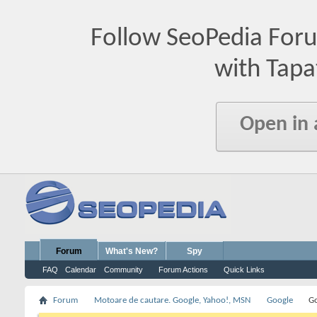
Follow SeoPedia For
with Tapa
Open in
Forum
What's New?
Spy
FAQ
Calendar
Community
Forum Actions
Quick Links
Forum
Motoare de cautare. Google, Yahoo!, MSN
Google
Go