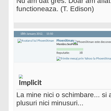
Nu am dat gres. Doar am afla
functioneaza. (T. Edison)
18th January 2012,
15:50
PhoeniXman
Membru SeoPedia
Reputatie:
38
La mine nici o schimbare... si a
plusuri nici minusuri...