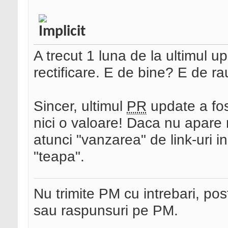
A trecut 1 luna de la ultimul up
rectificare. E de bine? E de r
Sincer, ultimul
PR
update a fos
nici o valoare! Daca nu apare nic
atunci "vanzarea" de link-uri i
"teapa".
Nu trimite PM cu intrebari, pos
sau raspunsuri pe PM.