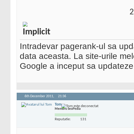
2
Intradevar pagerank-ul sa upda
data aceasta. La site-urile mel
Google a inceput sa updateze 
6th December 2011,
21:36
Tom
Membru SeoPedia
Reputatie:
131