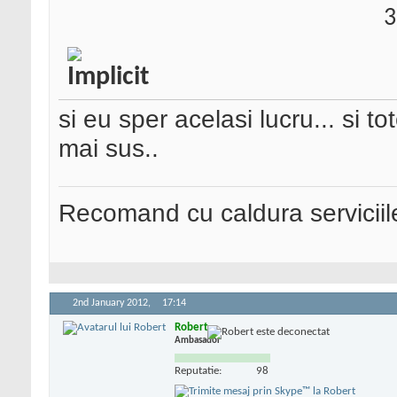
3
si eu sper acelasi lucru...
si to
mai sus..
Recomand cu caldura serviciil
2nd January 2012,
17:14
Robert
Ambasador
Reputatie:
98