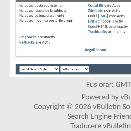
Nu puteţi
posta subiecte noi.
Codul BB
este
Activ
Nu puteţi
răspunde la subiecte
Zâmbete
este
Activ
Nu puteţi
adăuga ataşamente
Codul
[IMG]
este
Activ
Nu puteţi
modifica posturile proprii
[VIDEO]
code is
Activ
Codul HTML este
Inactiv
Trackbacks
are
Inactiv
Pingbacks
are
Inactiv
Refbacks
are
Activ
Reguli Forum
Fus orar: GM
Powered by vBu
Copyright © 2026 vBulletin Solu
Search Engine Frien
Traducere vBullet