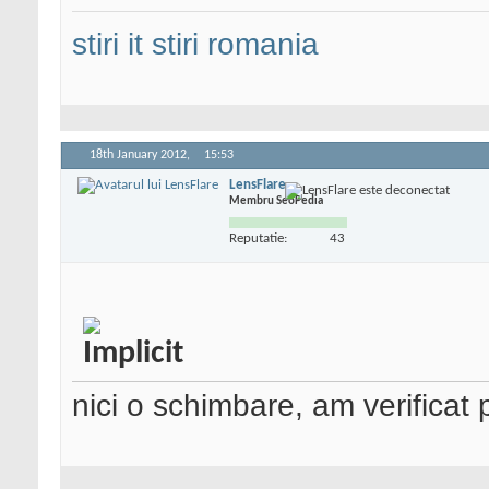
stiri it
stiri romania
18th January 2012,
15:53
LensFlare
Membru SeoPedia
Reputatie:
43
nici o schimbare, am verificat 