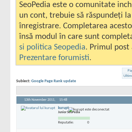
SeoPedia este o comunitate inc
un cont, trebuie să răspundeți la
înregistrare. Completarea acesto
însă modul în care sunt completa
si politica Seopedia
. Primul post 
Prezentare forumisti
.
Pa
Ultim
Subiect:
Google Page Rank update
13th November 2011,
15:48
kurupt
Junior SeoPedia
Reputatie:
0