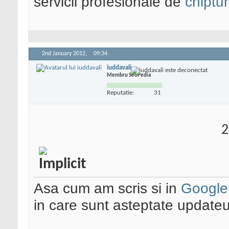
servicii profesionale de
chiptu
2nd January 2012,
09:34
iuddavali
Membru SeoPedia
Reputatie:
31
2
Asa cum am scris si in
Google
in care sunt asteptate updateu