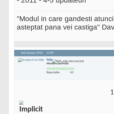
- 2011 - 4-5 updateuri
"Modul in care gandesti atunci
asteptat pana vei castiga" Da
2nd January 2012,
11:09
felix
Membru SeoPedia
Reputatie:
45
1