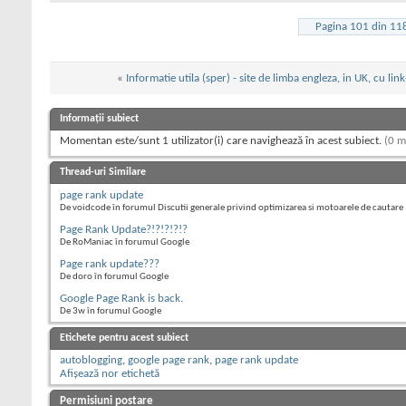
Pagina 101 din 11
«
Informatie utila (sper) - site de limba engleza, in UK, cu link
Informații subiect
Momentan este/sunt 1 utilizator(i) care navighează în acest subiect.
(0 m
Thread-uri Similare
page rank update
De voidcode în forumul Discutii generale privind optimizarea si motoarele de cautare
Page Rank Update?!?!?!?!?
De RoManiac în forumul Google
Page rank update???
De doro în forumul Google
Google Page Rank is back.
De 3w în forumul Google
Etichete pentru acest subiect
autoblogging
,
google page rank
,
page rank update
Afișează nor etichetă
Permisiuni postare