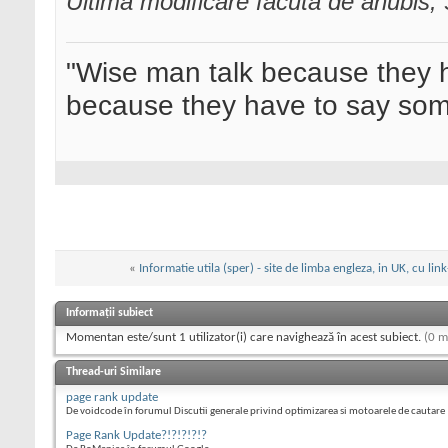
Ultima modificare făcută de anubis
"Wise man talk because they h
because they have to say som
«
Informatie utila (sper) - site de limba engleza, in UK, cu link
Informații subiect
Momentan este/sunt 1 utilizator(i) care navighează în acest subiect.
(0 m
Thread-uri Similare
page rank update
De voidcode în forumul Discutii generale privind optimizarea si motoarele de cautare
Page Rank Update?!?!?!?!?