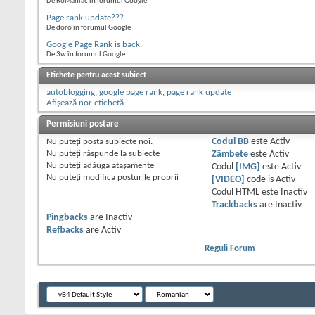
De RoManiac în forumul Google
Page rank update???
De doro în forumul Google
Google Page Rank is back.
De 3w în forumul Google
Etichete pentru acest subiect
autoblogging
,
google page rank
,
page rank update
Afișează nor etichetă
Permisiuni postare
Nu puteţi
posta subiecte noi.
Codul BB
este
Activ
Nu puteţi
răspunde la subiecte
Zâmbete
este
Activ
Nu puteţi
adăuga ataşamente
Codul
[IMG]
este
Activ
Nu puteţi
modifica posturile proprii
[VIDEO]
code is
Activ
Codul HTML este
Inactiv
Trackbacks
are
Inactiv
Pingbacks
are
Inactiv
Refbacks
are
Activ
Reguli Forum