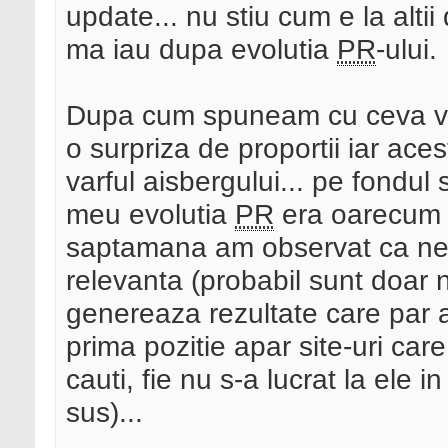
update... nu stiu cum e la alti
ma iau dupa evolutia
PR
-ului.
Dupa cum spuneam cu ceva vr
o surpriza de proportii iar ac
varful aisbergului... pe fondul
meu evolutia
PR
era oarecum p
saptamana am observat ca nea
relevanta (probabil sunt doar n
genereaza rezultate care par a
prima pozitie apar site-uri car
cauti, fie nu s-a lucrat la ele i
sus)...