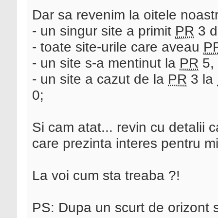
Dar sa revenim la oitele noast
- un singur site a primit
PR
3 d
- toate site-urile care aveau
P
- un site s-a mentinut la
PR
5, 
- un site a cazut de la
PR
3 la
0;
Si cam atat... revin cu detalii c
care prezinta interes pentru m
La voi cum sta treaba ?!
PS: Dupa un scurt de orizont s