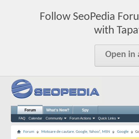
Follow SeoPedia For
with Tapa
Open in
Forum
What's New?
Spy
FAQ
Calendar
Community
Forum Actions
Quick Links
Forum
Motoare de cautare. Google, Yahoo!, MSN
Google
Go