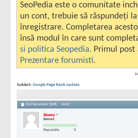
SeoPedia este o comunitate inc
un cont, trebuie să răspundeți la
înregistrare. Completarea acesto
însă modul în care sunt completa
si politica Seopedia
. Primul post 
Prezentare forumisti
.
Re
Subiect:
Google Page Rank update
31st December 2008,
04:42
Shumy
Banned
Reputatie:
0