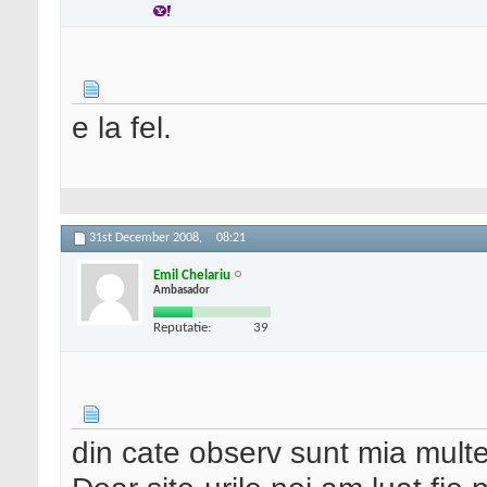
e la fel.
31st December 2008,
08:21
Emil Chelariu
Ambasador
Reputatie:
39
din cate observ sunt mia multe 