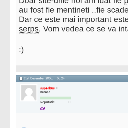
Doar site-urile noi am luat fie
p
au fost fie mentineti ..fie scade
Dar ce este mai important este
serps
. Vom vedea ce se va int
:)
31st December 2008,
08:24
superbus
Banned
Reputatie:
0