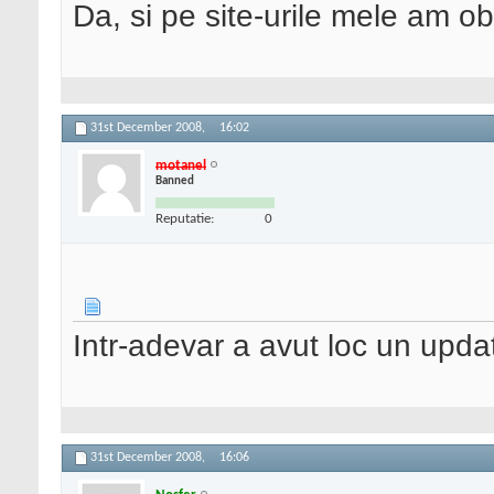
Da, si pe site-urile mele am 
31st December 2008,
16:02
motanel
Banned
Reputatie:
0
Intr-adevar a avut loc un upda
31st December 2008,
16:06