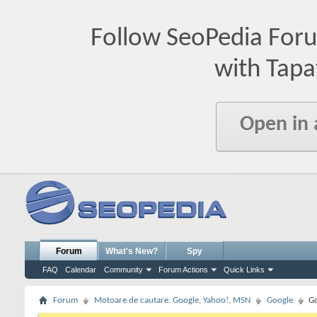
Follow SeoPedia For
with Tapa
Open in
Forum
What's New?
Spy
FAQ
Calendar
Community
Forum Actions
Quick Links
Forum
Motoare de cautare. Google, Yahoo!, MSN
Google
Go