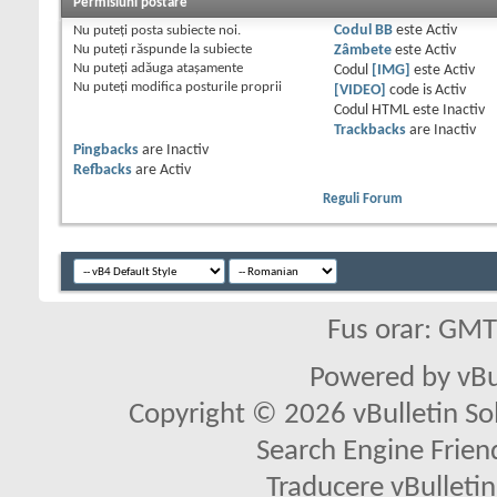
Permisiuni postare
Nu puteţi
posta subiecte noi.
Codul BB
este
Activ
Nu puteţi
răspunde la subiecte
Zâmbete
este
Activ
Nu puteţi
adăuga ataşamente
Codul
[IMG]
este
Activ
Nu puteţi
modifica posturile proprii
[VIDEO]
code is
Activ
Codul HTML este
Inactiv
Trackbacks
are
Inactiv
Pingbacks
are
Inactiv
Refbacks
are
Activ
Reguli Forum
Fus orar: GM
Powered by vBu
Copyright © 2026 vBulletin Solu
Search Engine Frien
Traducere vBullet