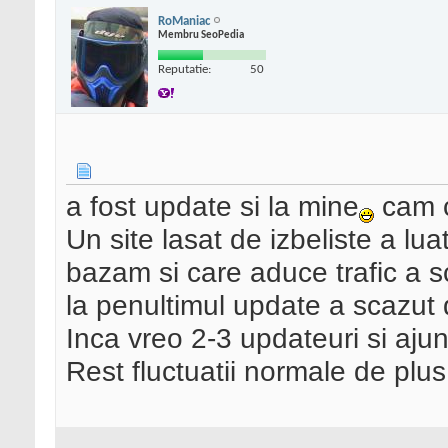
RoManiac
Membru SeoPedia
Reputatie:
50
a fost update si la mine
cam c
Un site lasat de izbeliste a lua
bazam si care aduce trafic a sc
la penultimul update a scazut d
Inca vreo 2-3 updateuri si aj
Rest fluctuatii normale de plu