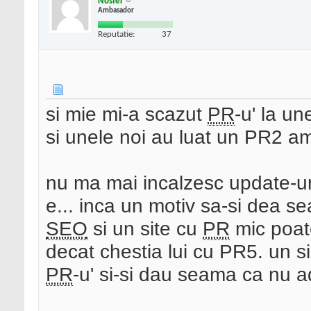
Nosfer
Ambasador
Reputatie:
37
si mie mi-a scazut
PR
-u' la un
si unele noi au luat un PR2 am
nu ma mai incalzesc update-u
e... inca un motiv sa-si dea 
SEO
si un site cu
PR
mic poat
decat chestia lui cu PR5. un s
PR
-u' si-si dau seama ca nu a