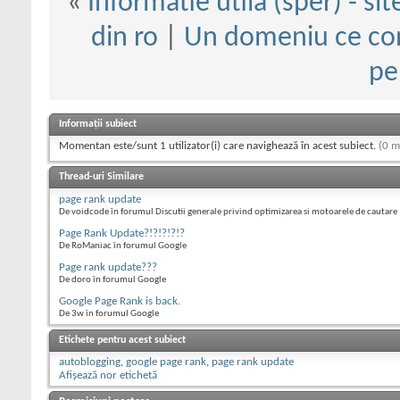
«
Informatie utila (sper) - sit
din ro
|
Un domeniu ce cont
pe
Informații subiect
Momentan este/sunt 1 utilizator(i) care navighează în acest subiect.
(0 m
Thread-uri Similare
page rank update
De voidcode în forumul Discutii generale privind optimizarea si motoarele de cautare
Page Rank Update?!?!?!?!?
De RoManiac în forumul Google
Page rank update???
De doro în forumul Google
Google Page Rank is back.
De 3w în forumul Google
Etichete pentru acest subiect
autoblogging
,
google page rank
,
page rank update
Afișează nor etichetă