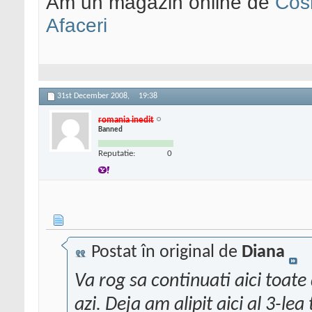
Am un magazin online de
Cos
Afaceri
31st December 2008,
19:38
romania inedit
Banned
Reputatie:
0
Postat în original de
Diana
Va rog sa continuati aici toate
azi. Deja am alipit aici al 3-le