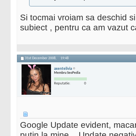
Si tocmai vroiam sa deschid si
subiect , pentru ca am vazut c
31st December 2008,
19:48
axentelivia
Membru SeoPedia
Reputatie:
0
Google Update evident, macar
putin la mine... Update negati