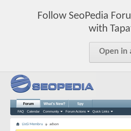
Follow SeoPedia For
with Tapa
Open in
Forum
What's New?
Spy
FAQ
Calendar
Community
Forum Actions
Quick Links
Listă Membru
adson