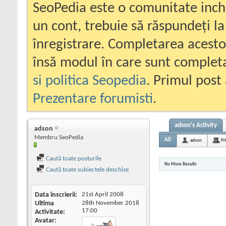
SeoPedia este o comunitate inc
un cont, trebuie să răspundeți la
înregistrare. Completarea acesto
însă modul în care sunt completa
si politica Seopedia
. Primul post 
Prezentare forumisti
.
adson's Activity
adson
Membru SeoPedia
All
adson
Pr
Caută toate posturile
No More Results
Caută toate subiectele deschise
Data înscrierii
21st April 2008
Ultima
28th November 2018
17:00
Activitate
Avatar