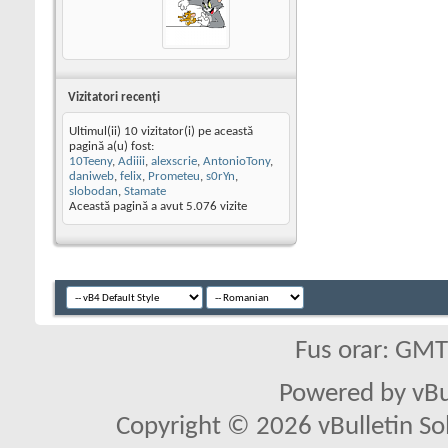
Vizitatori recenţi
Ultimul(ii) 10 vizitator(i) pe această
pagină a(u) fost:
10Teeny
,
Adiiii
,
alexscrie
,
AntonioTony
,
daniweb
,
felix
,
Prometeu
,
s0rYn
,
slobodan
,
Stamate
Această pagină a avut
5.076
vizite
Fus orar: GM
Powered by vBu
Copyright © 2026 vBulletin Solu