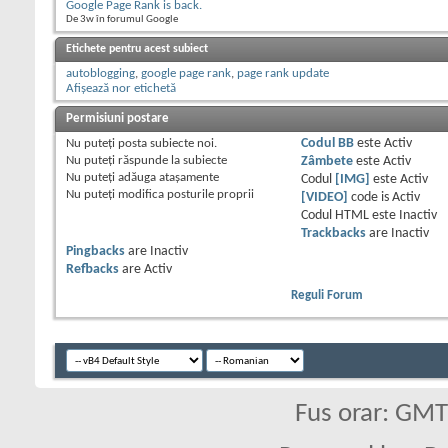
Google Page Rank is back.
De 3w în forumul Google
Etichete pentru acest subiect
autoblogging
,
google page rank
,
page rank update
Afișează nor etichetă
Permisiuni postare
Nu puteţi
posta subiecte noi.
Codul BB
este
Activ
Nu puteţi
răspunde la subiecte
Zâmbete
este
Activ
Nu puteţi
adăuga ataşamente
Codul
[IMG]
este
Activ
Nu puteţi
modifica posturile proprii
[VIDEO]
code is
Activ
Codul HTML este
Inactiv
Trackbacks
are
Inactiv
Pingbacks
are
Inactiv
Refbacks
are
Activ
Reguli Forum
Fus orar: GM