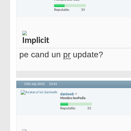
Reputatie:
35
pe cand un
pr
update?
15th July 2010,
23:41
daniweb
Membru SeoPedia
Reputatie:
32