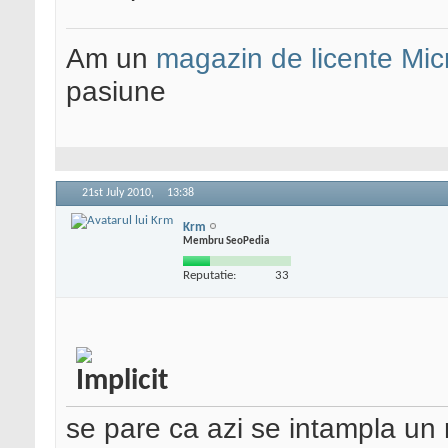
Am un
magazin de licente Mic
pasiune
21st July 2010,
13:38
Krm
Membru SeoPedia
Reputatie:
33
se pare ca azi se intampla un