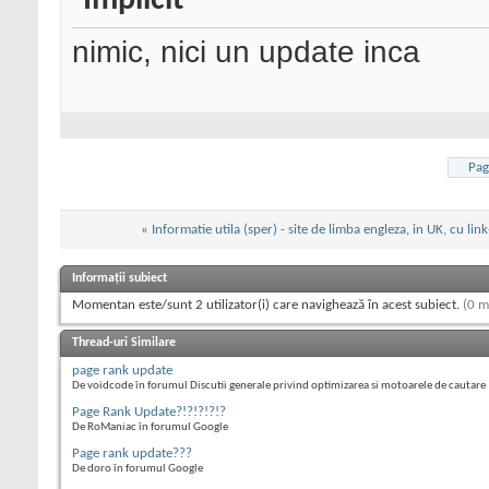
nimic, nici un update inca
Pag
«
Informatie utila (sper) - site de limba engleza, in UK, cu link
Informații subiect
Momentan este/sunt 2 utilizator(i) care navighează în acest subiect.
(0 m
Thread-uri Similare
page rank update
De voidcode în forumul Discutii generale privind optimizarea si motoarele de cautare
Page Rank Update?!?!?!?!?
De RoManiac în forumul Google
Page rank update???
De doro în forumul Google