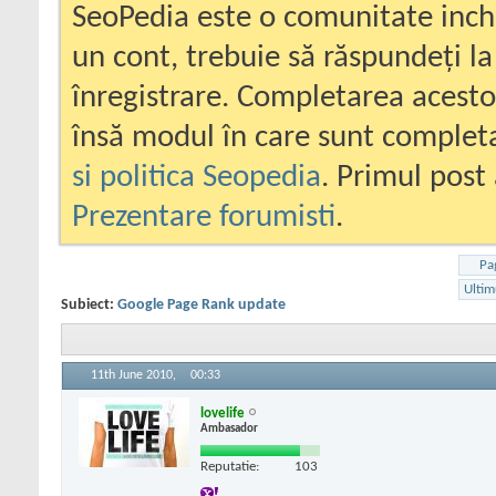
SeoPedia este o comunitate inc
un cont, trebuie să răspundeți la
înregistrare. Completarea acesto
însă modul în care sunt completa
si politica Seopedia
. Primul post 
Prezentare forumisti
.
Pa
Ultim
Subiect:
Google Page Rank update
11th June 2010,
00:33
lovelife
Ambasador
Reputatie:
103