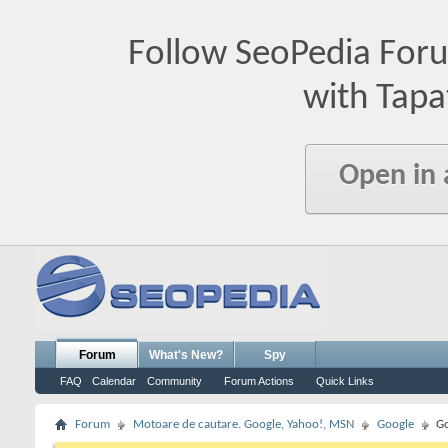
Follow SeoPedia For
with Tapa
Open in
Forum
What's New?
Spy
FAQ
Calendar
Community
Forum Actions
Quick Links
Forum
Motoare de cautare. Google, Yahoo!, MSN
Google
Go