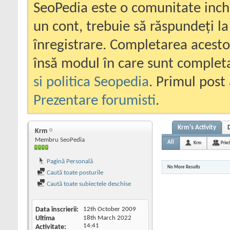
SeoPedia este o comunitate inc
un cont, trebuie să răspundeți la
înregistrare. Completarea acesto
însă modul în care sunt completa
si politica Seopedia
. Primul post 
Prezentare forumisti
.
Krm's Activity
Krm
Membru SeoPedia
All
Krm
Prie
Pagină Personală
No More Results
Caută toate posturile
Caută toate subiectele deschise
Data înscrierii
12th October 2009
Ultima
18th March 2022
14:41
Activitate