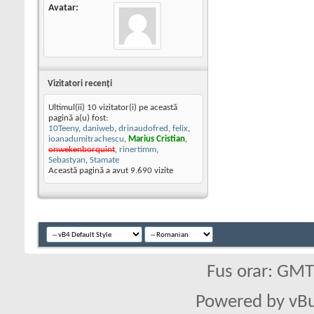
Avatar
Vizitatori recenţi
Ultimul(ii) 10 vizitator(i) pe această
pagină a(u) fost:
10Teeny
,
daniweb
,
drinaudofred
,
felix
,
ioanadumitrachescu
,
Marius Cristian
,
onwekenborquint
,
rinertimm
,
Sebastyan
,
Stamate
Această pagină a avut
9.690
vizite
Fus orar: GM
Powered by vBu