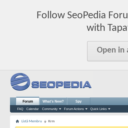
Follow SeoPedia For
with Tapa
Open in
Forum
What's New?
Spy
FAQ
Calendar
Community
Forum Actions
Quick Links
Listă Membru
Krm