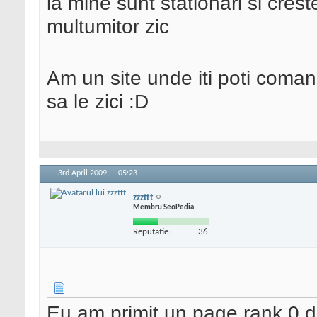
la mine sunt stationari si crest
multumitor zic
Am un site unde iti poti coma
sa le zici :D
3rd April 2009,
05:23
zzzttt
Membru SeoPedia
Reputatie:
36
Eu am primit un page rank 0 d