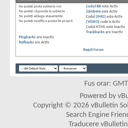
Nu puteţi
posta subiecte noi.
Codul BB
este
Activ
Nu puteţi
răspunde la subiecte
Zâmbete
este
Activ
Nu puteţi
adăuga ataşamente
Codul
[IMG]
este
Activ
Nu puteţi
modifica posturile proprii
[VIDEO]
code is
Activ
Codul HTML este
Inactiv
Trackbacks
are
Inactiv
Pingbacks
are
Inactiv
Refbacks
are
Activ
Reguli Forum
Fus orar: GM
Powered by vBu
Copyright © 2026 vBulletin Solu
Search Engine Frien
Traducere vBullet