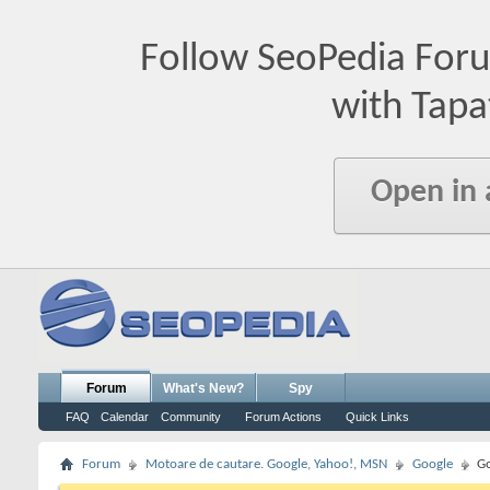
Follow SeoPedia For
with Tapa
Open in
Forum
What's New?
Spy
FAQ
Calendar
Community
Forum Actions
Quick Links
Forum
Motoare de cautare. Google, Yahoo!, MSN
Google
Go