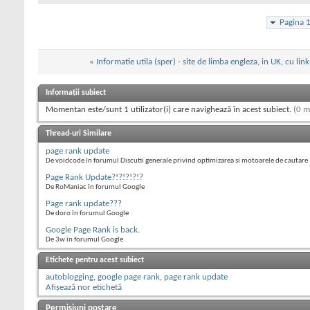
Pagina 
«
Informatie utila (sper) - site de limba engleza, in UK, cu link
Informații subiect
Momentan este/sunt 1 utilizator(i) care navighează în acest subiect.
(0 m
Thread-uri Similare
page rank update
De voidcode în forumul Discutii generale privind optimizarea si motoarele de cautare
Page Rank Update?!?!?!?!?
De RoManiac în forumul Google
Page rank update???
De doro în forumul Google
Google Page Rank is back.
De 3w în forumul Google
Etichete pentru acest subiect
autoblogging
,
google page rank
,
page rank update
Afișează nor etichetă
Permisiuni postare