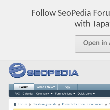
Follow SeoPedia For
with Tapa
Open in
Forum
What's New?
Spy
FAQ
Calendar
Community
Forum Actions
Quick Links
Forum
Chestiuni generale
Comert electronic, e-Commerce