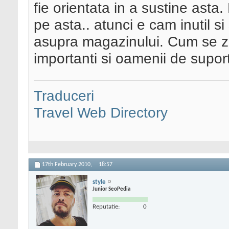
fie orientata in a sustine ast
pe asta.. atunci e cam inutil s
asupra magazinului. Cum se zic
importanti si oamenii de suport
Traduceri
Travel Web Directory
17th February 2010,
18:57
style
Junior SeoPedia
Reputatie:
0