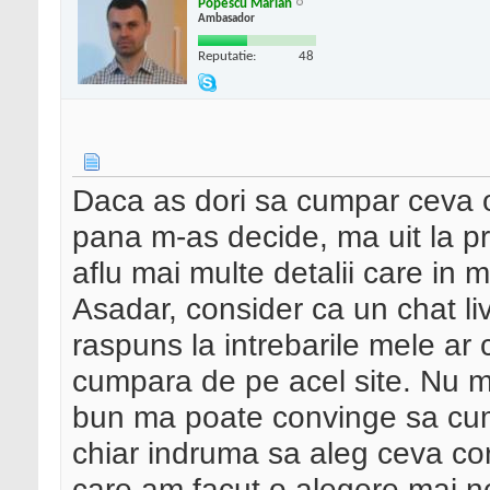
Popescu Marian
Ambasador
Reputatie:
48
Daca as dori sa cumpar ceva on
pana m-as decide, ma uit la pre
aflu mai multe detalii care in 
Asadar, consider ca un chat li
raspuns la intrebarile mele ar
cumpara de pe acel site. Nu m
bun ma poate convinge sa cum
chiar indruma sa aleg ceva cor
care am facut o alegere mai ne