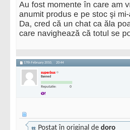
Au fost momente în care am vr
anumit produs e pe stoc şi mi-a
Da, cred că un chat ca ăla poa
care navighează că totul se p
17th February 2010,
20:44
superbus
Banned
Reputatie:
0
Postat în original de
doro