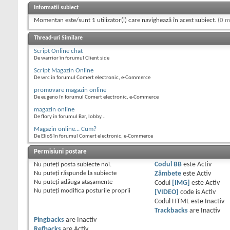
Informații subiect
Momentan este/sunt 1 utilizator(i) care navighează în acest subiect.
(0 m
Thread-uri Similare
Script Online chat
De warrior în forumul Client side
Script Magazin Online
De wrc în forumul Comert electronic, e-Commerce
promovare magazin online
De eugeno în forumul Comert electronic, e-Commerce
magazin online
De flory în forumul Bar, lobby...
Magazin online... Cum?
De ElioS în forumul Comert electronic, e-Commerce
Permisiuni postare
Nu puteţi
posta subiecte noi.
Codul BB
este
Activ
Nu puteţi
răspunde la subiecte
Zâmbete
este
Activ
Nu puteţi
adăuga ataşamente
Codul
[IMG]
este
Activ
Nu puteţi
modifica posturile proprii
[VIDEO]
code is
Activ
Codul HTML este
Inactiv
Trackbacks
are
Inactiv
Pingbacks
are
Inactiv
Refbacks
are
Activ