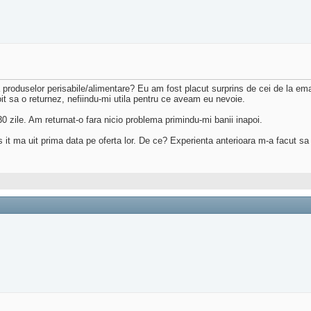
a produselor perisabile/alimentare? Eu am fost placut surprins de cei de la e
it sa o returnez, nefiindu-mi utila pentru ce aveam eu nevoie.
30 zile. Am returnat-o fara nicio problema primindu-mi banii inapoi.
 ma uit prima data pe oferta lor. De ce? Experienta anterioara m-a facut sa pri