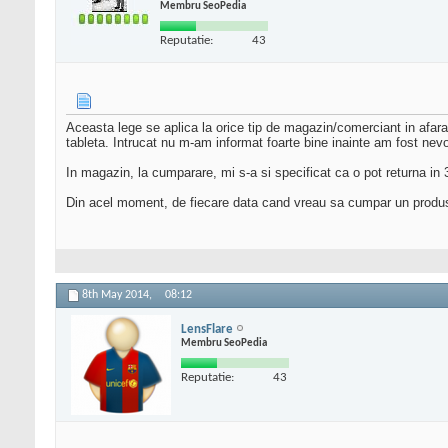
Membru SeoPedia
Reputatie:
43
Aceasta lege se aplica la orice tip de magazin/comerciant in afar
tableta. Intrucat nu m-am informat foarte bine inainte am fost nevo
In magazin, la cumparare, mi s-a si specificat ca o pot returna in 
Din acel moment, de fiecare data cand vreau sa cumpar un produs it
8th May 2014,
08:12
LensFlare
Membru SeoPedia
Reputatie:
43