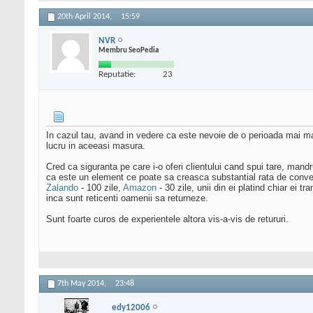
20th April 2014,
15:59
NVR
Membru SeoPedia
Reputatie:
23
In cazul tau, avand in vedere ca este nevoie de o perioada mai mare
lucru in aceeasi masura.
Cred ca siguranta pe care i-o oferi clientului cand spui tare, mandr
ca este un element ce poate sa creasca substantial rata de conver
Zalando
- 100 zile,
Amazon
- 30 zile, unii din ei platind chiar ei t
inca sunt reticenti oamenii sa returneze.
Sunt foarte curos de experientele altora vis-a-vis de retururi.
7th May 2014,
23:48
edy12006