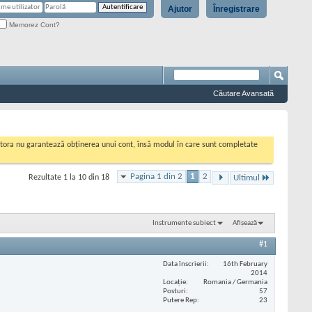
Ajutor
Înregistrare
Memorez Cont?
Căutare Avansată
cestora nu garantează obținerea unui cont, însă modul în care sunt completate
Pagina 1 din 2
1
2
Rezultate 1 la 10 din 18
Ultimul
Instrumente subiect
Afișează
#1
Data înscrierii
16th February
2014
Locaţie
Romania / Germania
Posturi
57
Putere Rep
23