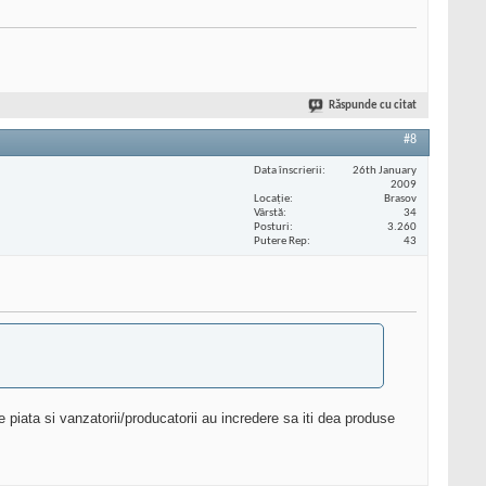
Răspunde cu citat
#8
Data înscrierii
26th January
2009
Locaţie
Brasov
Vârstă
34
Posturi
3.260
Putere Rep
43
 piata si vanzatorii/producatorii au incredere sa iti dea produse