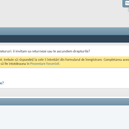
Retururi: ii invitam sa returneze sau le ascundem drepturile?
ont, trebuie să răspundeți la cele 5 întrebări din formularul de înregistrare. Completarea a
i să fie intotdeauna in
Prezentare forumisti
.
le?