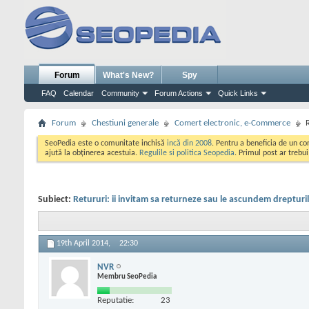
Forum
What's New?
Spy
FAQ
Calendar
Community
Forum Actions
Quick Links
Forum
Chestiuni generale
Comert electronic, e-Commerce
SeoPedia este o comunitate inchisă
incă din 2008
. Pentru a beneficia de un c
ajută la obținerea acestuia.
Regulile si politica Seopedia
. Primul post ar trebu
Subiect:
Retururi: ii invitam sa returneze sau le ascundem drepturi
19th April 2014,
22:30
NVR
Membru SeoPedia
Reputatie:
23