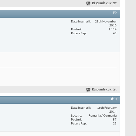
Răspunde cu citat
#9
Data înscrierii
25th November
2010
Posturi
1.114
Putere Rep
43
Răspunde cu citat
#10
Data înscrierii
16th February
2014
Locaţie
Romania / Germania
Posturi
57
Putere Rep
23