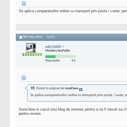
Se aplica cumparaturilor online cu transport prin posta / curier, per
8th May 2014,
14:52
edy12006
Membru SeoPedia
Reputatie:
43
Postat în original de
LensFlare
Se aplica cumparaturilor online cu transport prin posta / curier, p
Suna bine in cazul unui blog de reviews pentru a nu fi nevoit sa che
pentru review.