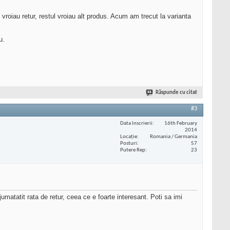
 vroiau retur, restul vroiau alt produs. Acum am trecut la varianta
u.
Răspunde cu citat
#3
Data înscrierii
16th February
2014
Locaţie
Romania / Germania
Posturi
57
Putere Rep
23
umatatit rata de retur, ceea ce e foarte interesant. Poti sa imi