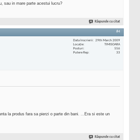
u, sau in mare parte acestui lucru?
Răspunde cu citat
#4
Data înscrierii
29th March 2009
Locaţie
TIMISOARA
Posturi
556
Putere Rep
33
ta la produs fara sa pierzi o parte din bani. ...Era si este un
Răspunde cu citat