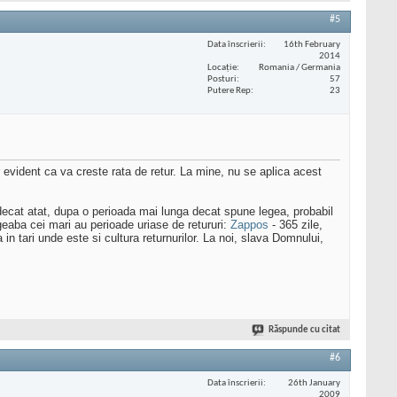
#5
Data înscrierii
16th February
2014
Locaţie
Romania / Germania
Posturi
57
Putere Rep
23
 evident ca va creste rata de retur. La mine, nu se aplica acest
lt decat atat, dupa o perioada mai lunga decat spune legea, probabil
eaba cei mari au perioade uriase de retururi:
Zappos
- 365 zile,
ta in tari unde este si cultura returnurilor. La noi, slava Domnului,
Răspunde cu citat
#6
Data înscrierii
26th January
2009