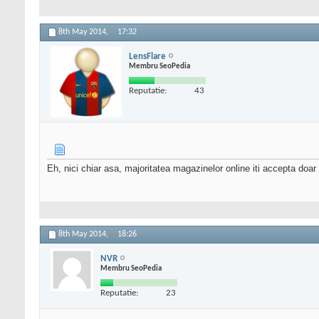
8th May 2014,
17:32
LensFlare
Membru SeoPedia
Reputatie:
43
Eh, nici chiar asa, majoritatea magazinelor online iti accepta doar 
8th May 2014,
18:26
NVR
Membru SeoPedia
Reputatie:
23