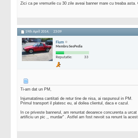
Zici ca pe vremurile cu 30 zile aveai banner mare cu treaba asta. 
19th April 2014,
23:09
Fium
Membru SeoPedia
Reputatie:
33
Ti-am dat un PM,
Injumatatirea cantitati de retur tine de nisa, ai raspunsul in PM.
Primul transport il platesc eu, al doilea clientul, daca e cazul.
In ce priveste bannerul, am renuntat deoarece concurenta a urcat la
artificiu un pic ,, murdar'' . Astfel am fost nevoit sa renunt la acest