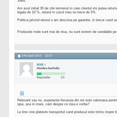
Salut,
Am avut initial 30 de zile termenul in care clientul imi putea retur
legala de 10 %, returul in cazul meu nu trece de 5%.
Politica privind returul o am descrisa pe garantie, in trecut cand 
Produsele mele sunt mai de nisa, nu sunt extrem de vandabile pe on
19th April 2014,
22:57
NVR
Membru SeoPedia
Reputatie:
23
Relevant sau nu, experienta fiecaruia din noi este valoroasa pentru 
spui, asa in mare, cam despre ce nisa e vorba?
La tine cine plateste transportul cand produsul este trimis inspre ti