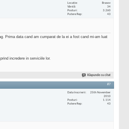
Locaţie
Brasov
Vârstă
34
Posturi
3.260
Putere Rep
43
mag. Prima data cand am cumparat de la ei a fost cand mi-am luat
nd incredere in serviciile lor.
Răspunde cu citat
#7
Data înscrierii
25th November
2010
Posturi
1.114
Putere Rep
43