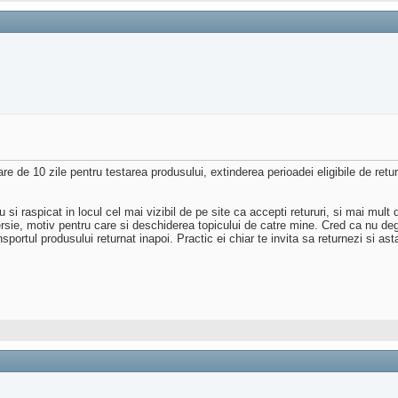
 de 10 zile pentru testarea produsului, extinderea perioadei eligibile de retur
u si raspicat in locul cel mai vizibil de pe site ca accepti retururi, si mai mu
sie, motiv pentru care si deschiderea topicului de catre mine. Cred ca nu deg
ransportul produsului returnat inapoi. Practic ei chiar te invita sa returnezi si as