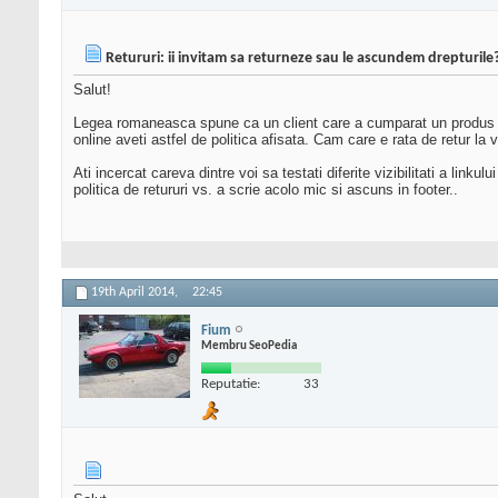
Retururi: ii invitam sa returneze sau le ascundem drepturile
Salut!
Legea romaneasca spune ca un client care a cumparat un produs de 
online aveti astfel de politica afisata. Cam care e rata de retur la
Ati incercat careva dintre voi sa testati diferite vizibilitati a lin
politica de retururi vs. a scrie acolo mic si ascuns in footer..
19th April 2014,
22:45
Fium
Membru SeoPedia
Reputatie:
33