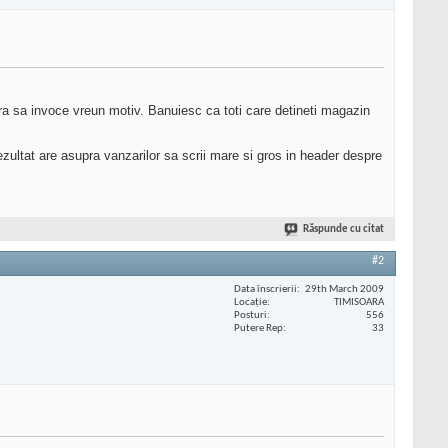
ra sa invoce vreun motiv. Banuiesc ca toti care detineti magazin
 rezultat are asupra vanzarilor sa scrii mare si gros in header despre
Răspunde cu citat
#2
Data înscrierii
29th March 2009
Locaţie
TIMISOARA
Posturi
556
Putere Rep
33