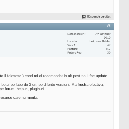
Răspunde cu citat
#5
Data înscrierii
5th October
2010
Locaţie
Iasi , near Bahlui
Vârstă
49
Posturi
417
Putere Rep
30
sta il folosesc ) cand mi-ai recomandat in alt post sa ii fac update
tul pe labe de 3 ori, pe diferite versiuni. Ma frustra efectiva,
e forum, helpuri, pluginuri..
resurse care nu merita.