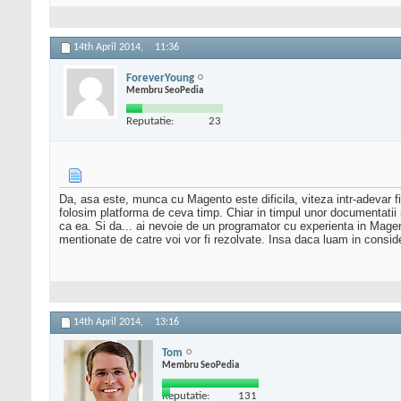
14th April 2014,
11:36
ForeverYoung
Membru SeoPedia
Reputatie:
23
Da, asa este, munca cu Magento este dificila, viteza intr-adevar 
folosim platforma de ceva timp. Chiar in timpul unor documentatii
ca ea. Si da... ai nevoie de un programator cu experienta in Magen
mentionate de catre voi vor fi rezolvate. Insa daca luam in consid
14th April 2014,
13:16
Tom
Membru SeoPedia
Reputatie:
131