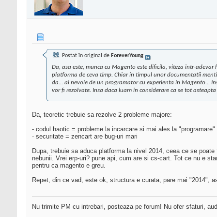
Postat în original de
ForeverYoung
Da, asa este, munca cu Magento este dificila, viteza intr-adevar
platforma de ceva timp. Chiar in timpul unor documentatii menti
da... ai nevoie de un programator cu experienta in Magento... Ins
vor fi rezolvate. Insa daca luam in considerare ca se tot asteapta
Da, teoretic trebuie sa rezolve 2 probleme majore:
- codul haotic = probleme la incarcare si mai ales la "programare"
- securitate = zencart are bug-uri mari
Dupa, trebuie sa aduca platforma la nivel 2014, ceea ce se poate f
nebunii. Vrei erp-uri? pune api, cum are si cs-cart. Tot ce nu e s
pentru ca magento e greu.
Repet, din ce vad, este ok, structura e curata, pare mai "2014",
Nu trimite PM cu intrebari, posteaza pe forum! Nu ofer sfaturi, au