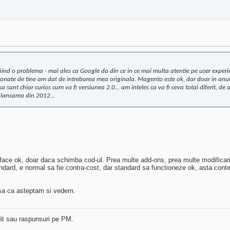
 fiind o problema - mai ales ca Google da din ce in ce mai multa atentie pe user expe
onate de tine am dat de intrebarea mea originala. Magento este ok, dar doar in anumi
a sunt chiar curios cum va fi versiunea 2.0... am inteles ca va fi ceva total diferit, 
 lansarea din 2012...
ace ok, doar daca schimba cod-ul. Prea multe add-ons, prea multe modificari, c
tandard, e normal sa fie contra-cost, dar standard sa functioneze ok, asta cont
 asa ca asteptam si vedem.
dit sau raspunsuri pe PM.