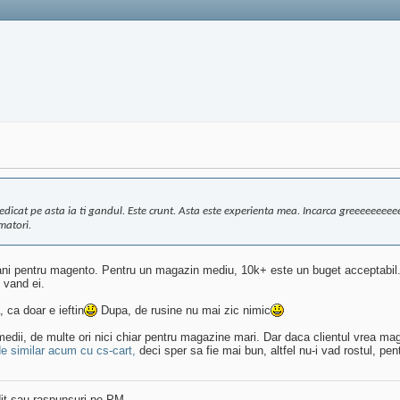
 dedicat pe asta ia ti gandul. Este crunt. Asta este experienta mea. Incarca greeeeeeee
matori.
ani pentru magento. Pentru un magazin mediu, 10k+ este un buget acceptabil. 
 vand ei.
 ca doar e ieftin
Dupa, de rusine nu mai zic nimic
medii, de multe ori nici chiar pentru magazine mari. Dar daca clientul vrea ma
de similar acum cu cs-cart,
deci sper sa fie mai bun, altfel nu-i vad rostul, pen
dit sau raspunsuri pe PM.