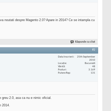
ceva noutati despre Magento 2.0? Apare in 2014? Ce se intampla cu
Răspunde cu citat
#2
Data înscrierii
25th September
2010
Locaţie
Bucuresti
Vârstă
48
Posturi
3.169
Putere Rep
131
greu 2.0, asa ca nu e nimic oficial.
n 2014.