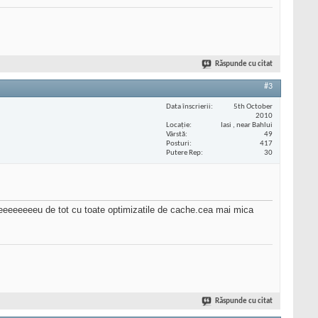
Răspunde cu citat
#3
Data înscrierii
5th October
2010
Locaţie
Iasi , near Bahlui
Vârstă
49
Posturi
417
Putere Rep
30
eeeeeeeeeeu de tot cu toate optimizatile de cache.cea mai mica
Răspunde cu citat