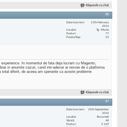
Răspunde cu citat
#6
Data înscrierii
11th February
2014
Locaţie
Tg - Mures
Posturi
77
Putere Rep
23
er experience. In momentul de fata deja lucram cu Magento,
oar in anumite cazuri, cand intr-adevar ai nevoie de o platforma
va total diferit, de aceea am sperante ca aceste probleme
Răspunde cu citat
#7
Data înscrierii
25th September
2010
Locaţie
Bucuresti
Vârstă
48
Posturi
3.169