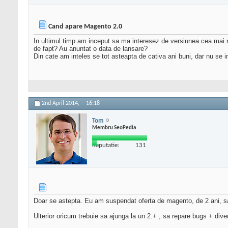
Cand apare Magento 2.0
In ultimul timp am inceput sa ma interesez de versiunea cea mai 
de fapt? Au anuntat o data de lansare?
Din cate am inteles se tot asteapta de cativa ani buni, dar nu se i
2nd April 2014,
16:18
Tom
Membru SeoPedia
Reputatie:
131
Doar se astepta. Eu am suspendat oferta de magento, de 2 ani, sa 
Ulterior oricum trebuie sa ajunga la un 2.+ , sa repare bugs + div