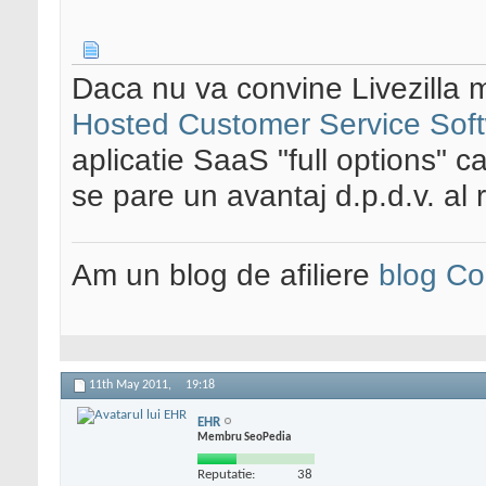
Daca nu va convine Livezilla m
Hosted Customer Service Sof
aplicatie SaaS "full options" c
se pare un avantaj d.p.d.v. al
Am un blog de afiliere
blog Co
11th May 2011,
19:18
EHR
Membru SeoPedia
Reputatie:
38