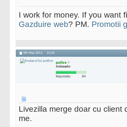
I work for money. If you want 
Gazduire web
? PM.
Promotii 
9th May 2011,
21:24
puthre
Ambasador
Reputatie:
84
Livezilla merge doar cu client
me.