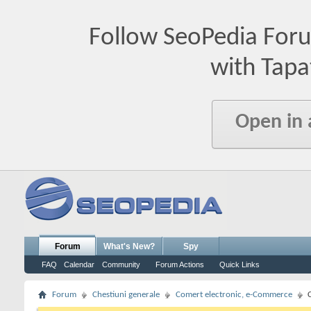
Follow SeoPedia For
with Tapa
Open in
Forum
What's New?
Spy
FAQ
Calendar
Community
Forum Actions
Quick Links
Forum
Chestiuni generale
Comert electronic, e-Commerce