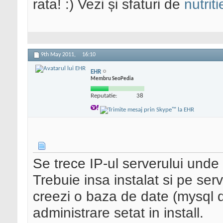
rata! :) Vezi și sfaturi de
nutriti
9th May 2011,
16:10
EHR
Membru SeoPedia
Reputatie:
38
Se trece IP-ul serverului unde 
Trebuie insa instalat si pe ser
creezi o baza de date (mysql d
administrare setat in install.