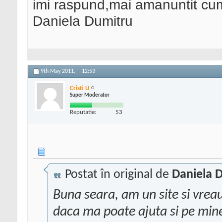
imi raspund,mai amanuntit cum 
Daniela Dumitru
9th May 2011,
12:53
Cristi U
Super Moderator
Reputatie:
53
Postat în original de
Daniela 
Buna seara, am un site si vreau 
daca ma poate ajuta si pe mine 