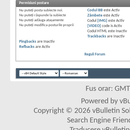
Permisiuni postare
Nu puteţi
posta subiecte noi.
Codul BB
este
Activ
Nu puteţi
răspunde la subiecte
Zâmbete
este
Activ
Nu puteţi
adăuga ataşamente
Codul
[IMG]
este
Activ
Nu puteţi
modifica posturile proprii
[VIDEO]
code is
Activ
Codul HTML este
Inactiv
Trackbacks
are
Inactiv
Pingbacks
are
Inactiv
Refbacks
are
Activ
Reguli Forum
Fus orar: GM
Powered by vBu
Copyright © 2026 vBulletin Solu
Search Engine Frien