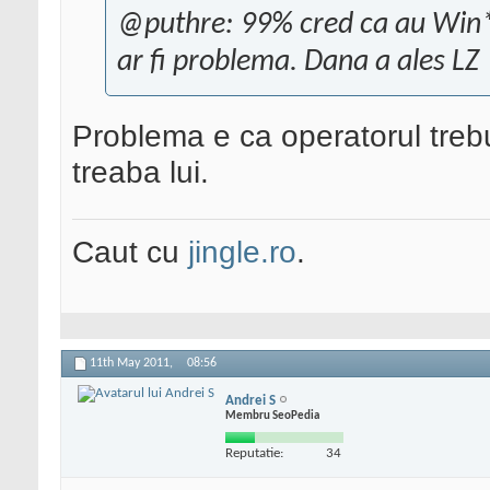
@puthre: 99% cred ca au Win* i
ar fi problema. Dana a ales LZ
Problema e ca operatorul trebui
treaba lui.
Caut cu
jingle.ro
.
11th May 2011,
08:56
Andrei S
Membru SeoPedia
Reputatie:
34