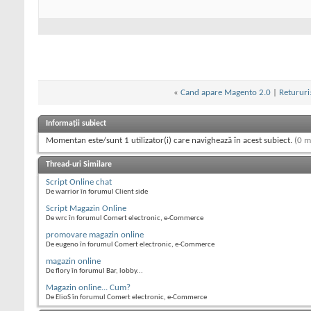
«
Cand apare Magento 2.0
|
Retururi
Informații subiect
Momentan este/sunt 1 utilizator(i) care navighează în acest subiect.
(0 m
Thread-uri Similare
Script Online chat
De warrior în forumul Client side
Script Magazin Online
De wrc în forumul Comert electronic, e-Commerce
promovare magazin online
De eugeno în forumul Comert electronic, e-Commerce
magazin online
De flory în forumul Bar, lobby...
Magazin online... Cum?
De ElioS în forumul Comert electronic, e-Commerce