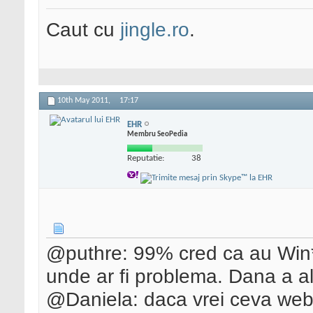
Caut cu
jingle.ro
.
10th May 2011,
17:17
EHR
Membru SeoPedia
Reputatie:
38
@puthre: 99% cred ca au Win* 
unde ar fi problema. Dana a a
@Daniela: daca vrei ceva web