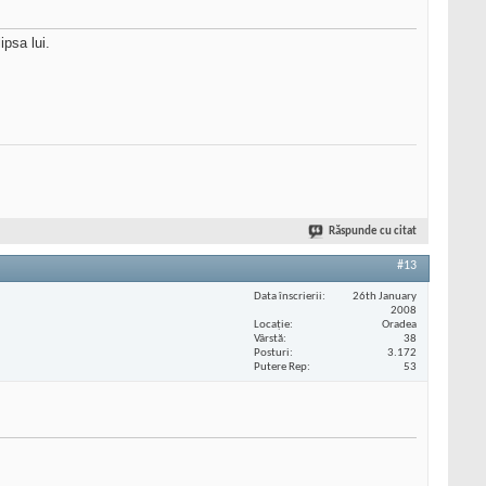
ipsa lui.
Răspunde cu citat
#13
Data înscrierii
26th January
2008
Locaţie
Oradea
Vârstă
38
Posturi
3.172
Putere Rep
53