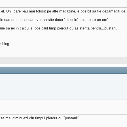
 el. Unii care l-au mai folosit pe alte magazine, e posibil sa fie dezamagiti de l
urile sau de curiosi care vor sa stie daca "dincolo" chiar este un om".
uie sa iei in calcul si posibilul timp pierdut cu asistenta pentru...pustani.
e blog.
a sa mai diminuezi din timpul pierdut cu "pustanii".