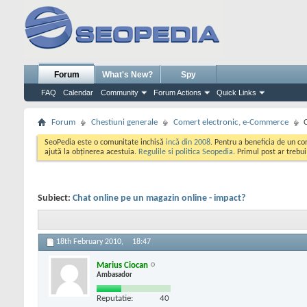
Forum
What's New?
Spy
FAQ
Calendar
Community
Forum Actions
Quick Links
Forum
Chestiuni generale
Comert electronic, e-Commerce
SeoPedia este o comunitate inchisă
incă din 2008
. Pentru a beneficia de un c
ajută la obținerea acestuia.
Regulile si politica Seopedia
. Primul post ar trebu
Subiect:
Chat online pe un magazin online - impact?
18th February 2010,
18:47
Marius Ciocan
Ambasador
Reputatie:
40