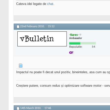
Cateva idei legate de
chat
.
22nd February 2010,
15:12
-Rares-
Ambasador
Reputatie:
54
Impactul nu poate fi decat unul pozitiv, bineinteles, asa cum au s
Creștere putere, consum redus și optimizare software motor - serv
14th March 2010,
17:46