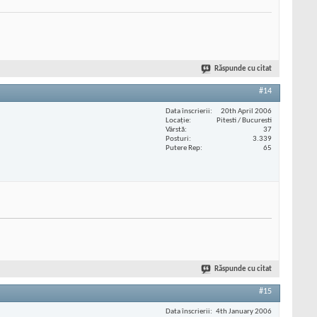
Răspunde cu citat
#14
Data înscrierii
20th April 2006
Locaţie
Pitesti / Bucuresti
Vârstă
37
Posturi
3.339
Putere Rep
65
Răspunde cu citat
#15
Data înscrierii
4th January 2006