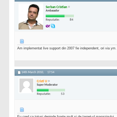
Serban Cristian
Ambasador
Reputatie:
84
Am implementat live support din 2007 fie independent, ori via ym.
14th March 2010,
17:54
Cristi U
Super Moderator
Reputatie:
53
Eu cred ca totusi depinde foarte mult si de target-ul magazinului