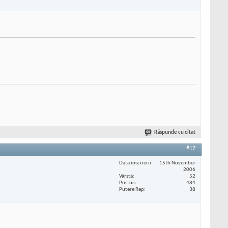
Răspunde cu citat
#17
Data înscrierii
15th November
2006
Vârstă
52
Posturi
484
Putere Rep
38