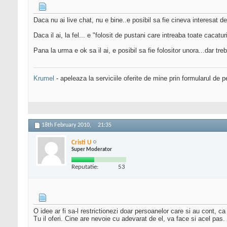
Daca nu ai live chat, nu e bine..e posibil sa fie cineva interesat de
Daca il ai, la fel... e "folosit de pustani care intreaba toate cacat
Pana la urma e ok sa il ai, e posibil sa fie folositor unora...dar treb
Krumel
- apeleaza la serviciile oferite de mine prin formularul de p
18th February 2010,
21:35
Cristi U
Super Moderator
Reputatie:
53
O idee ar fi sa-l restrictionezi doar persoanelor care si au cont, c
Tu il oferi. Cine are nevoie cu adevarat de el, va face si acel pas.