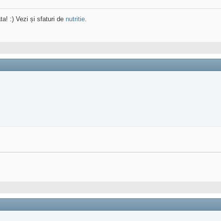
ta! :) Vezi și sfaturi de
nutritie
.