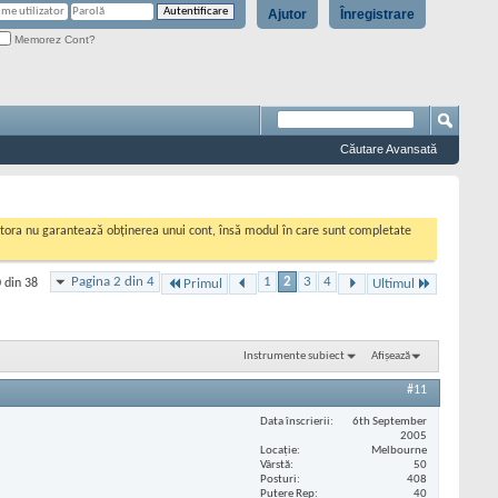
Ajutor
Înregistrare
Memorez Cont?
Căutare Avansată
cestora nu garantează obținerea unui cont, însă modul în care sunt completate
Pagina 2 din 4
1
2
3
4
 din 38
Primul
Ultimul
Instrumente subiect
Afișează
#11
Data înscrierii
6th September
2005
Locaţie
Melbourne
Vârstă
50
Posturi
408
Putere Rep
40