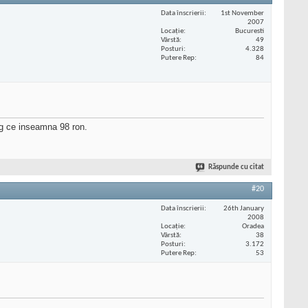
Data înscrierii
1st November
2007
Locaţie
Bucuresti
Vârstă
49
Posturi
4.328
Putere Rep
84
eg ce inseamna 98 ron.
Răspunde cu citat
#20
Data înscrierii
26th January
2008
Locaţie
Oradea
Vârstă
38
Posturi
3.172
Putere Rep
53