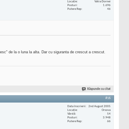
Locaţie
Vatra Dornei
Posturi
1.696
Putere Rep
46
sc" de la o luna la alta. Dar cu siguranta de crescut a crescut.
Răspunde cu citat
#16
Data înscrierii
2nd August 2005
Locaţie
Orsova
Vârstă
54
Posturi
3.948
Putere Rep
66