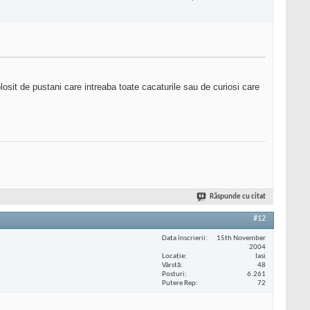
losit de pustani care intreaba toate cacaturile sau de curiosi care
Răspunde cu citat
#12
Data înscrierii
15th November
2004
Locaţie
Iasi
Vârstă
48
Posturi
6.261
Putere Rep
72