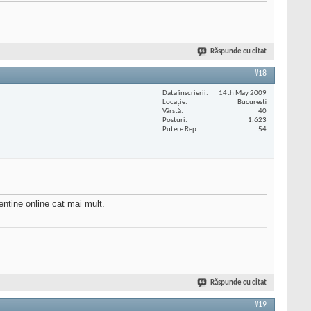
Răspunde cu citat
#18
Data înscrierii
14th May 2009
Locaţie
Bucuresti
Vârstă
40
Posturi
1.623
Putere Rep
54
entine online cat mai mult.
Răspunde cu citat
#19