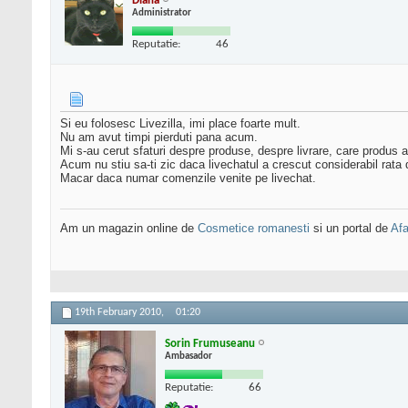
Diana
Administrator
Reputatie:
46
Si eu folosesc Livezilla, imi place foarte mult.
Nu am avut timpi pierduti pana acum.
Mi s-au cerut sfaturi despre produse, despre livrare, care produs a
Acum nu stiu sa-ti zic daca livechatul a crescut considerabil rata
Macar daca numar comenzile venite pe livechat.
Am un magazin online de
Cosmetice romanesti
si un portal de
Afa
19th February 2010,
01:20
Sorin Frumuseanu
Ambasador
Reputatie:
66