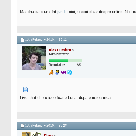
Mai dau cate-un sfat
juridic
aici, uneori chiar despre online. Nu-l ra
18th February 2010,
23:12
Alex Dumitru
Administrator
Reputatie:
65
Live chat-ul e o idee foarte buna, dupa parerea mea.
18th February 2010,
23:29