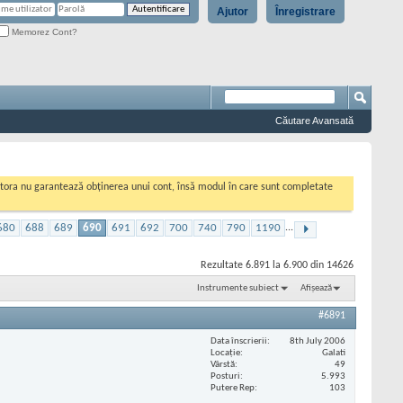
Ajutor
Înregistrare
Memorez Cont?
Căutare Avansată
cestora nu garantează obținerea unui cont, însă modul în care sunt completate
680
688
689
690
691
692
700
740
790
1190
...
Rezultate 6.891 la 6.900 din 14626
Instrumente subiect
Afișează
#6891
Data înscrierii
8th July 2006
Locaţie
Galati
Vârstă
49
Posturi
5.993
Putere Rep
103