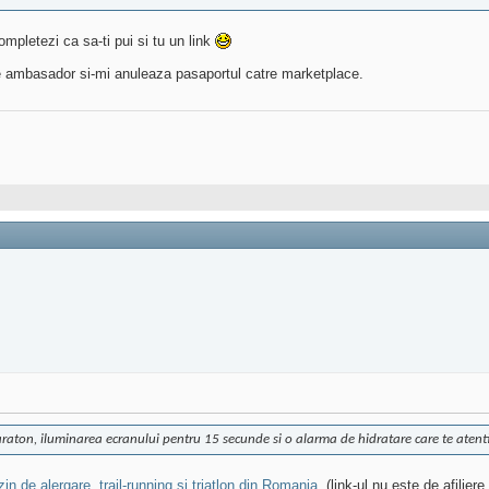
ompletezi ca sa-ti pui si tu un link
e ambasador si-mi anuleaza pasaportul catre marketplace.
araton, iluminarea ecranului pentru 15 secunde si o alarma de hidratare care te atent
n de alergare, trail-running si triatlon din Romania.
(link-ul nu este de afilier