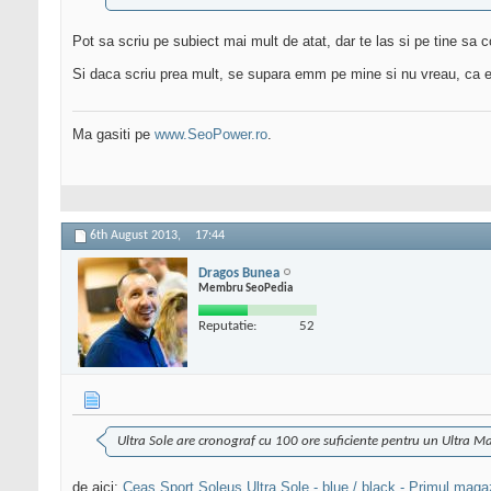
Pot sa scriu pe subiect mai mult de atat, dar te las si pe tine sa c
Si daca scriu prea mult, se supara emm pe mine si nu vreau, ca 
Ma gasiti pe
www.SeoPower.ro
.
6th August 2013,
17:44
Dragos Bunea
Membru SeoPedia
Reputatie:
52
Ultra Sole are cronograf cu 100 ore suficiente pentru un Ultra M
de aici:
Ceas Sport Soleus Ultra Sole - blue / black - Primul magazi