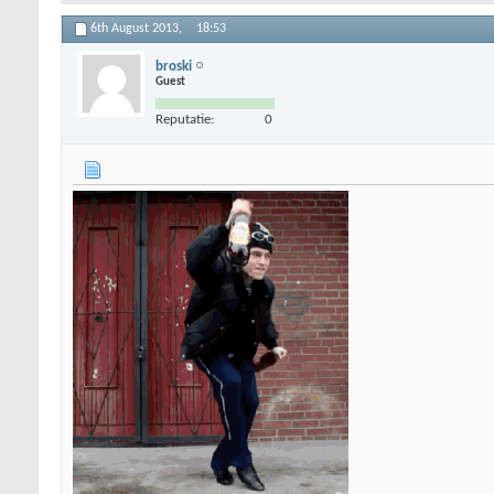
6th August 2013,
18:53
broski
Guest
Reputatie:
0