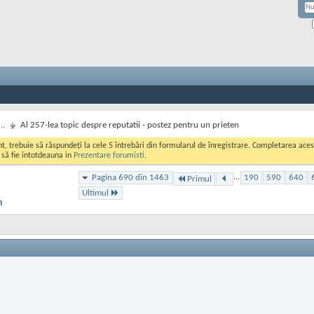
..
Al 257-lea topic despre reputatii - postez pentru un prieten
ont, trebuie să răspundeți la cele 5 întrebări din formularul de înregistrare. Completarea a
i să fie intotdeauna in
Prezentare forumisti
.
Pagina 690 din 1463
...
190
590
640
Primul
Ultimul
n