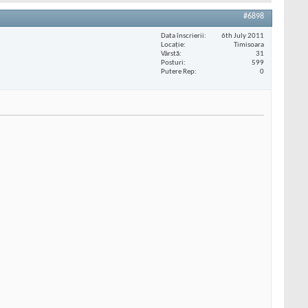
#6898
Data înscrierii
6th July 2011
Locaţie
Timisoara
Vârstă
31
Posturi
599
Putere Rep
0