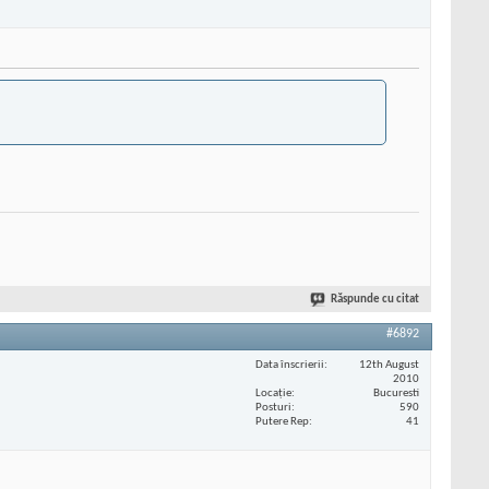
Răspunde cu citat
#6892
Data înscrierii
12th August
2010
Locaţie
Bucuresti
Posturi
590
Putere Rep
41