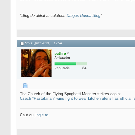
"Blog de afiliat si calatorii:
Dragos Bunea Blog
"
6th August 2013,
17:54
puthre
Ambasador
Reputatie:
84
The Church of the Flying Spaghetti Monster strikes again:
Czech "Pastafarian" wins right to wear kitchen utensil as official 
Caut cu
jingle.ro
.