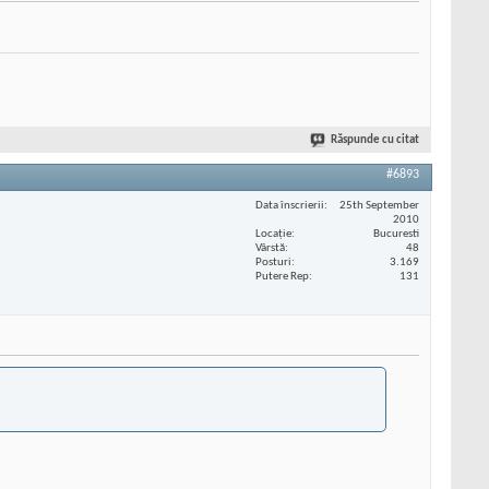
Răspunde cu citat
#6893
Data înscrierii
25th September
2010
Locaţie
Bucuresti
Vârstă
48
Posturi
3.169
Putere Rep
131