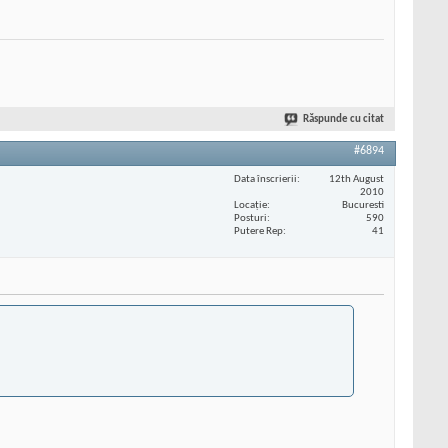
Răspunde cu citat
#6894
Data înscrierii
12th August
2010
Locaţie
Bucuresti
Posturi
590
Putere Rep
41