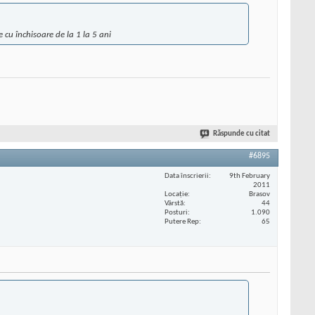
 cu închisoare de la 1 la 5 ani
Răspunde cu citat
#6895
Data înscrierii
9th February
2011
Locaţie
Brasov
Vârstă
44
Posturi
1.090
Putere Rep
65