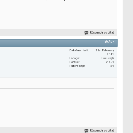
Răspunde cu citat
#6897
Data înscrierii
21st February
2011
Locaţie
București
Posturi
2.154
Putere Rep
84
Răspunde cu citat