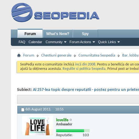
Forum
What's New?
Spy
FAQ
Calendar
Community
Forum Actions
Quick Links
Forum
Chestiuni generale
Comunitatea Seopedia
Bar, lobby.
SeoPedia este o comunitate inchisă
incă din 2008
. Pentru a beneficia de un c
ajută la obținerea acestuia.
Regulile si politica Seopedia
. Primul post ar trebu
Subiect:
Al 257-lea topic despre reputatii - postez pentru un priete
6th August 2013,
10:55
lovelife
Ambasador
Reputatie:
103