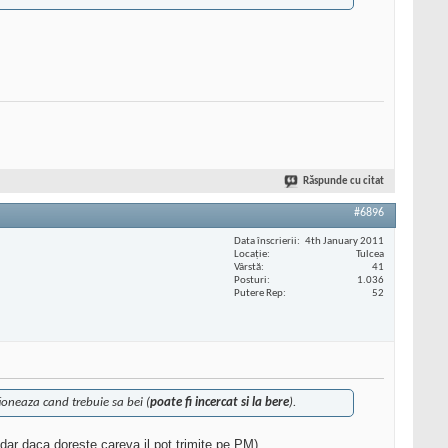
Răspunde cu citat
#6896
Data înscrierii
4th January 2011
Locaţie
Tulcea
Vârstă
41
Posturi
1.036
Putere Rep
52
ioneaza cand trebuie sa bei (
poate fi incercat si la bere
).
e dar daca doreste careva il pot trimite pe PM)