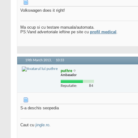
Volkswagen does it right!
Ma ocup si cu testare manuala/automata.
PS:Vand advertoriale ieftine pe site cu
profil medical
.
19th March 2013,
10:33
puthre
Ambasador
Reputatie:
84
S-a deschis seopedia
Caut cu
jingle.ro
.