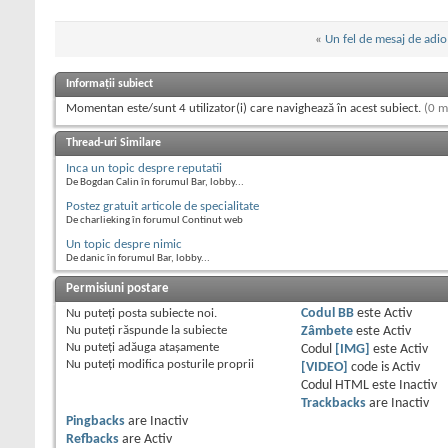
«
Un fel de mesaj de adio
Informații subiect
Momentan este/sunt 4 utilizator(i) care navighează în acest subiect.
(0 m
Thread-uri Similare
Inca un topic despre reputatii
De Bogdan Calin în forumul Bar, lobby...
Postez gratuit articole de specialitate
De charlieking în forumul Continut web
Un topic despre nimic
De danic în forumul Bar, lobby...
Permisiuni postare
Nu puteţi
posta subiecte noi.
Codul BB
este
Activ
Nu puteţi
răspunde la subiecte
Zâmbete
este
Activ
Nu puteţi
adăuga ataşamente
Codul
[IMG]
este
Activ
Nu puteţi
modifica posturile proprii
[VIDEO]
code is
Activ
Codul HTML este
Inactiv
Trackbacks
are
Inactiv
Pingbacks
are
Inactiv
Refbacks
are
Activ