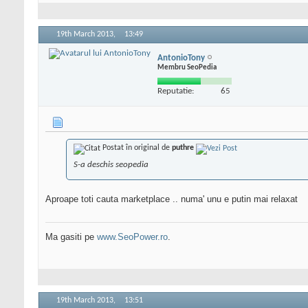
19th March 2013,
13:49
AntonioTony
Membru SeoPedia
Reputatie:
65
Postat în original de
puthre
S-a deschis seopedia
Aproape toti cauta marketplace .. numa' unu e putin mai relaxat
Ma gasiti pe
www.SeoPower.ro
.
19th March 2013,
13:51