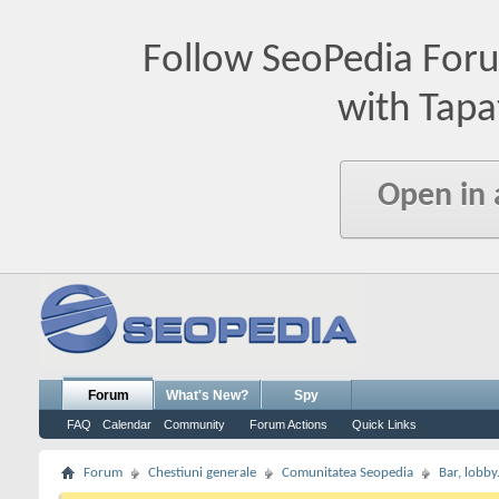
Follow SeoPedia For
with Tapa
Open in
Forum
What's New?
Spy
FAQ
Calendar
Community
Forum Actions
Quick Links
Forum
Chestiuni generale
Comunitatea Seopedia
Bar, lobby.