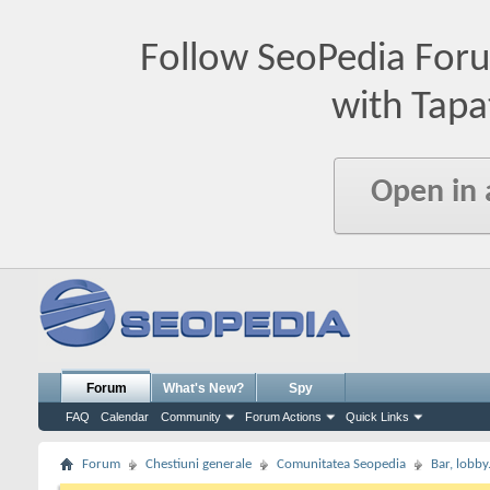
Follow SeoPedia For
with Tapa
Open in
Forum
What's New?
Spy
FAQ
Calendar
Community
Forum Actions
Quick Links
Forum
Chestiuni generale
Comunitatea Seopedia
Bar, lobby.