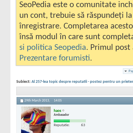
SeoPedia este o comunitate inc
un cont, trebuie să răspundeți la
înregistrare. Completarea acesto
însă modul în care sunt completa
si politica Seopedia
. Primul post 
Prezentare forumisti
.
Pa
Subiect:
Al 257-lea topic despre reputatii - postez pentru un priete
29th March 2013,
14:05
haos
Ambasador
Reputatie:
63