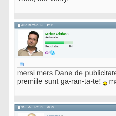
31st March 2013,
19:41
Serban Cristian
Ambasador
Reputatie:
84
mersi mers Dane de publicitate, 
premiile sunt ga-ran-ta-te!
mai
31st March 2013,
20:53