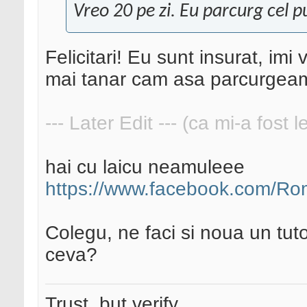
Vreo 20 pe zi. Eu parcurg cel puț
Felicitari! Eu sunt insurat, i
mai tanar cam asa parcurgeam 
--- Later Edit --- (ca mi-a fost 
hai cu laicu neamuleee
https://www.facebook.com/Ro
Colegu, ne faci si noua un tut
ceva?
Trust, but verify.