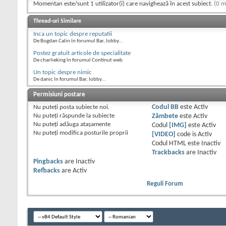
Momentan este/sunt 1 utilizator(i) care navighează în acest subiect.
(0 m
Thread-uri Similare
Inca un topic despre reputatii
De Bogdan Calin în forumul Bar, lobby...
Postez gratuit articole de specialitate
De charlieking în forumul Continut web
Un topic despre nimic
De danic în forumul Bar, lobby...
Permisiuni postare
Nu puteţi
posta subiecte noi.
Codul BB
este
Activ
Nu puteţi
răspunde la subiecte
Zâmbete
este
Activ
Nu puteţi
adăuga ataşamente
Codul
[IMG]
este
Activ
Nu puteţi
modifica posturile proprii
[VIDEO]
code is
Activ
Codul HTML este
Inactiv
Trackbacks
are
Inactiv
Pingbacks
are
Inactiv
Refbacks
are
Activ
Reguli Forum