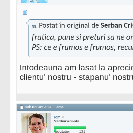
Postat în original de
Serban Cri
fratica, pune si preturi sa ne 
PS: ce e frumos e frumos, rec
Intodeauna am lasat la aprecier
clientu' nostru - stapanu' nostr
30th January 2013,
20:44
Tom
Membru SeoPedia
Reputatie:
131