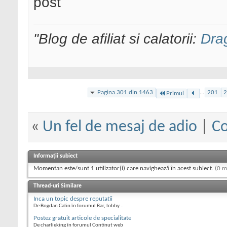
post
"Blog de afiliat si calatorii:
Dra
Pagina 301 din 1463
...
201
2
Primul
«
Un fel de mesaj de adio
|
Co
Informații subiect
Momentan este/sunt 1 utilizator(i) care navighează în acest subiect.
(0 m
Thread-uri Similare
Inca un topic despre reputatii
De Bogdan Calin în forumul Bar, lobby...
Postez gratuit articole de specialitate
De charlieking în forumul Continut web