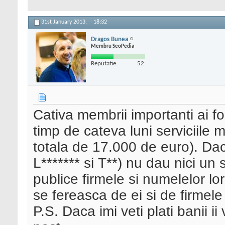
31st January 2013,
18:32
Dragos Bunea
Membru SeoPedia
Reputatie:
52
Cativa membrii importanti ai f
timp de cateva luni serviciile 
totala de 17.000 de euro). Dac
L******* si T**) nu dau nici un
publice firmele si numelelor l
se fereasca de ei si de firmel
P.S. Daca imi veti plati banii i