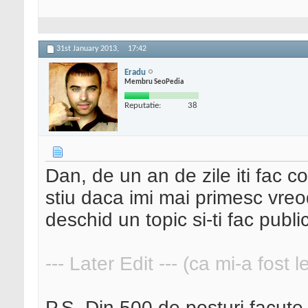
31st January 2013,
17:42
Eradu
Membru SeoPedia
Reputatie:
38
Dan, de un an de zile iti fac co
stiu daca imi mai primesc vre
deschid un topic si-ti fac public
--- Later Edit --- (ca mi-a fost 
P.S. Din 500 de posturi facut