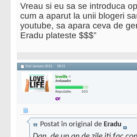
Vreau si eu sa se introduca op
cum a aparut la unii blogeri s
youtube, sa apara ceva de genu
Eradu plateste $$$”
31st January 2013,
18:21
lovelife
Ambasador
Reputatie:
103
Postat în original de
Eradu
Dan, de un an de zile iti fac co