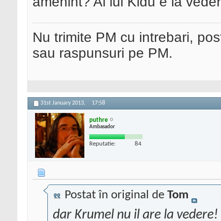
amenint? Al lui Kidu e la veder
Nu trimite PM cu intrebari, pos
sau raspunsuri pe PM.
31st January 2013,
17:58
puthre
Ambasador
Reputatie:
84
Postat în original de
Tom
dar Krumel nu il are la vedere!