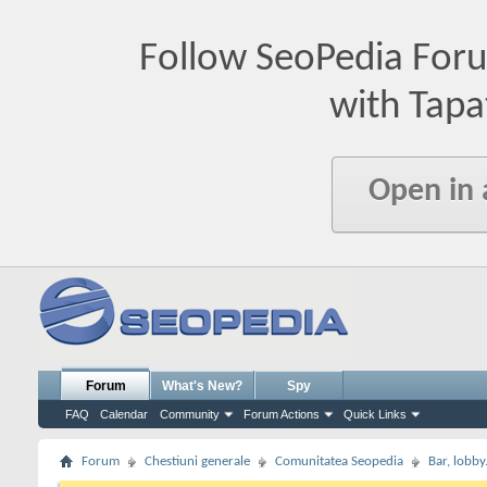
Follow SeoPedia For
with Tapa
Open in
Forum
What's New?
Spy
FAQ
Calendar
Community
Forum Actions
Quick Links
Forum
Chestiuni generale
Comunitatea Seopedia
Bar, lobby.