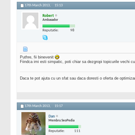
17th March 2013,
15:13
Robert
Ambasador
Reputatie:
98
Puthre, fii binevenit
Fiindca imi esti simpatic, poti chiar sa dezgropi topicurile vechi c
Daca te pot ajuta cu un sfat sau daca doresti o oferta de optimiza
17th March 2013,
15:17
Dan
Membru SeoPedia
Reputatie:
111