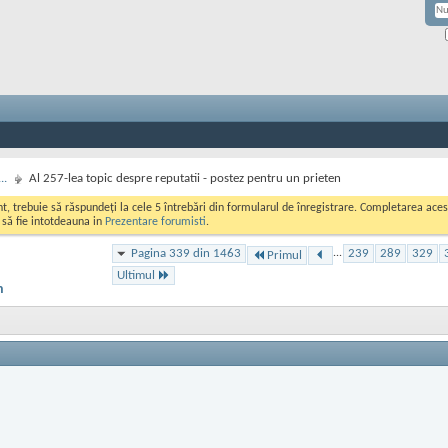
..
Al 257-lea topic despre reputatii - postez pentru un prieten
ont, trebuie să răspundeți la cele 5 întrebări din formularul de înregistrare. Completarea a
i să fie intotdeauna in
Prezentare forumisti
.
Pagina 339 din 1463
...
239
289
329
Primul
Ultimul
n