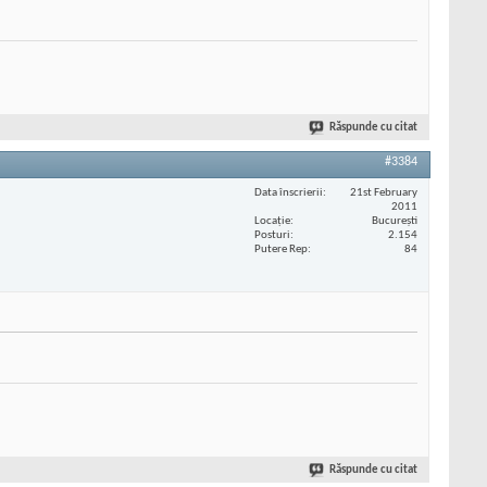
Răspunde cu citat
#3384
Data înscrierii
21st February
2011
Locaţie
București
Posturi
2.154
Putere Rep
84
Răspunde cu citat