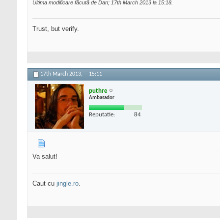
Ultima modificare făcută de Dan; 17th March 2013 la
15:18
.
Trust, but verify.
17th March 2013,
15:11
puthre
Ambasador
Reputatie:
84
Va salut!
Caut cu
jingle.ro
.