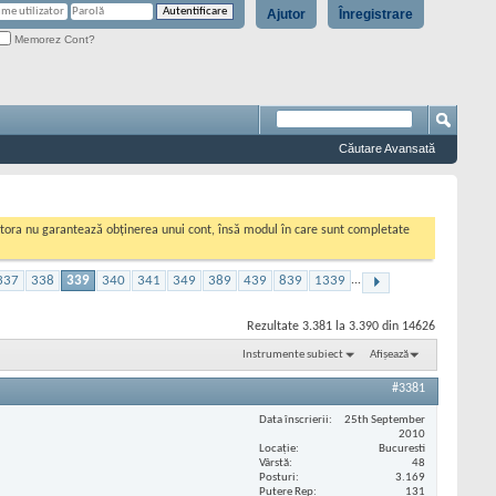
Ajutor
Înregistrare
Memorez Cont?
Căutare Avansată
cestora nu garantează obținerea unui cont, însă modul în care sunt completate
337
338
339
340
341
349
389
439
839
1339
...
Rezultate 3.381 la 3.390 din 14626
Instrumente subiect
Afișează
#3381
Data înscrierii
25th September
2010
Locaţie
Bucuresti
Vârstă
48
Posturi
3.169
Putere Rep
131