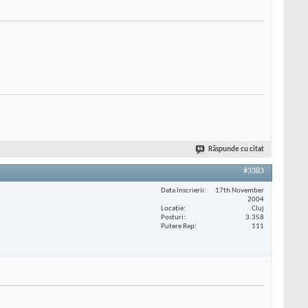
Răspunde cu citat
#3383
Data înscrierii
17th November
2004
Locaţie
Cluj
Posturi
3.358
Putere Rep
111