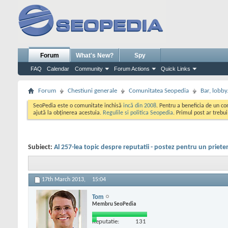
Forum
What's New?
Spy
FAQ
Calendar
Community
Forum Actions
Quick Links
Forum
Chestiuni generale
Comunitatea Seopedia
Bar, lobby.
SeoPedia este o comunitate inchisă
incă din 2008
. Pentru a beneficia de un c
ajută la obținerea acestuia.
Regulile si politica Seopedia
. Primul post ar trebu
Subiect:
Al 257-lea topic despre reputatii - postez pentru un priete
17th March 2013,
15:04
Tom
Membru SeoPedia
Reputatie:
131