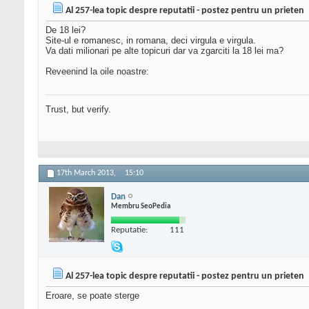
Al 257-lea topic despre reputatii - postez pentru un prieten
De 18 lei?
Site-ul e romanesc, in romana, deci virgula e virgula.
Va dati milionari pe alte topicuri dar va zgarciti la 18 lei ma?
Reveenind la oile noastre:
Trust, but verify.
17th March 2013,
15:10
Dan
Membru SeoPedia
Reputatie:
111
Al 257-lea topic despre reputatii - postez pentru un prieten
Eroare, se poate sterge