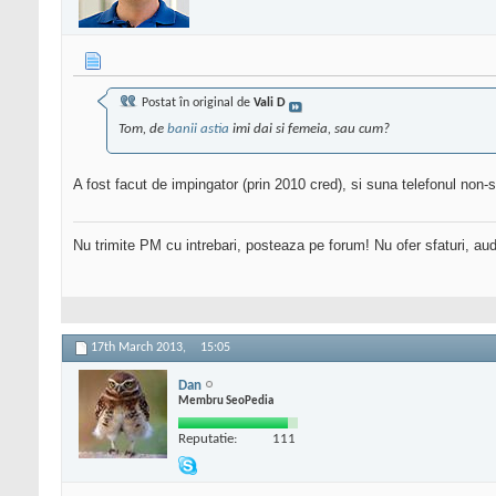
Postat în original de
Vali D
Tom, de
banii astia
imi dai si femeia, sau cum?
A fost facut de impingator (prin 2010 cred), si suna telefonul non-
Nu trimite PM cu intrebari, posteaza pe forum! Nu ofer sfaturi, au
17th March 2013,
15:05
Dan
Membru SeoPedia
Reputatie:
111