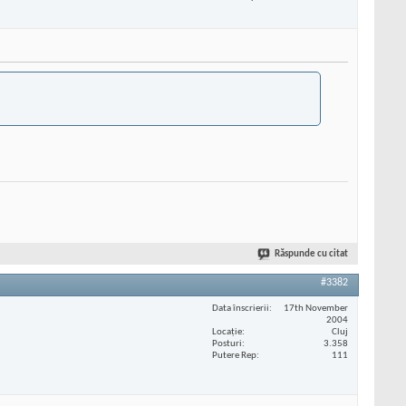
Răspunde cu citat
#3382
Data înscrierii
17th November
2004
Locaţie
Cluj
Posturi
3.358
Putere Rep
111