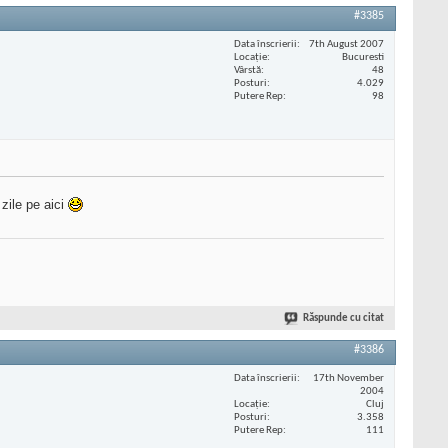
#3385
Data înscrierii
7th August 2007
Locaţie
Bucuresti
Vârstă
48
Posturi
4.029
Putere Rep
98
 zile pe aici
Răspunde cu citat
#3386
Data înscrierii
17th November
2004
Locaţie
Cluj
Posturi
3.358
Putere Rep
111