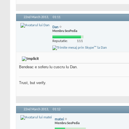
22nd March 2013,
01:11
Dan
Membru SeoPedia
Reputatie:
111
Bendeac e soferu lu cuscru lu Dan.
Trust, but verify.
22nd March 2013,
01:12
matei
Membru SeoPedia