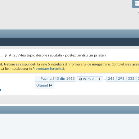
..
Al 257-lea topic despre reputatii - postez pentru un prieten
ont, trebuie să răspundeți la cele 5 întrebări din formularul de înregistrare. Completarea a
i să fie intotdeauna in
Prezentare forumisti
.
Pagina 343 din 1463
...
243
293
333
Primul
Ultimul
n