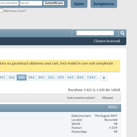
Ajutor
Înregistrare
Memorez Cont?
Căutare Avansată
cestora nu garantează obținerea unui cont, însă modul în care sunt completate
341
342
343
344
345
353
393
443
843
1343
...
Rezultate 3.421 la 3.430 din 14626
Instrumente subiect
Afișează
#3421
Data înscrierii
7th August 2007
Locaţie
Bucuresti
Vârstă
48
Posturi
4.029
Putere Rep
98