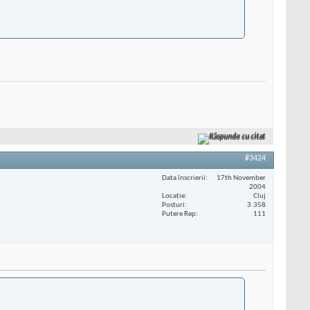
Răspunde cu citat
#3424
Data înscrierii
17th November
2004
Locaţie
Cluj
Posturi
3.358
Putere Rep
111