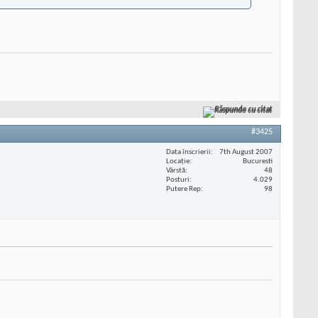
Răspunde cu citat
#3425
Data înscrierii
7th August 2007
Locaţie
Bucuresti
Vârstă
48
Posturi
4.029
Putere Rep
98