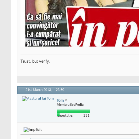
Trust, but verify.
21st March 2013,
23:50
Tom
Membru SeoPedia
Reputatie:
131