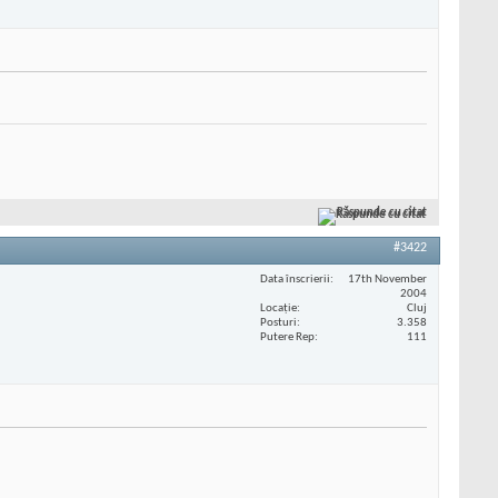
Răspunde cu citat
#3422
Data înscrierii
17th November
2004
Locaţie
Cluj
Posturi
3.358
Putere Rep
111