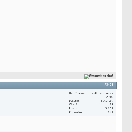
Răspunde cu citat
#3423
Data înscrierii
25th September
2010
Locaţie
Bucuresti
Vârstă
48
Posturi
3.169
Putere Rep
131