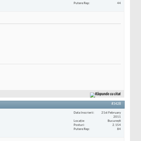
Putere Rep
44
Răspunde cu citat
#3428
Data înscrierii
21st February
2011
Locaţie
București
Posturi
2.154
Putere Rep
84