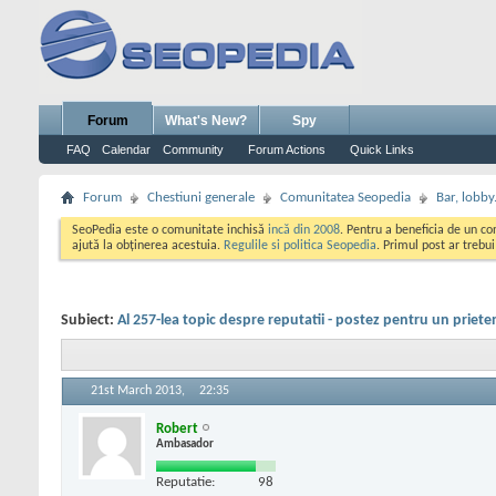
Forum
What's New?
Spy
FAQ
Calendar
Community
Forum Actions
Quick Links
Forum
Chestiuni generale
Comunitatea Seopedia
Bar, lobby.
SeoPedia este o comunitate inchisă
incă din 2008
. Pentru a beneficia de un c
ajută la obținerea acestuia.
Regulile si politica Seopedia
. Primul post ar trebu
Subiect:
Al 257-lea topic despre reputatii - postez pentru un priete
21st March 2013,
22:35
Robert
Ambasador
Reputatie:
98