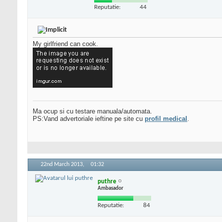
Reputatie:
44
My girlfriend can cook.
Ma ocup si cu testare manuala/automata.
PS:Vand advertoriale ieftine pe site cu
profil medical
.
22nd March 2013,
01:32
puthre
Ambasador
Reputatie:
84