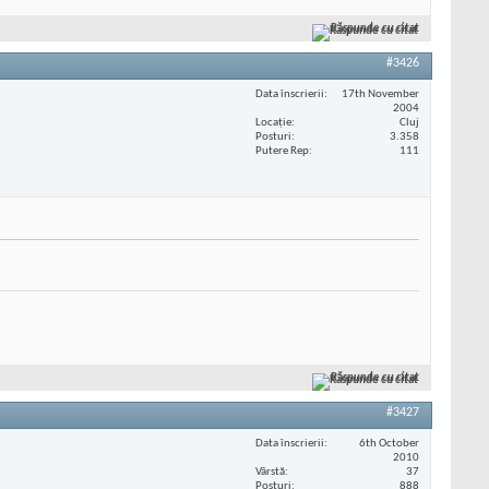
Răspunde cu citat
#3426
Data înscrierii
17th November
2004
Locaţie
Cluj
Posturi
3.358
Putere Rep
111
Răspunde cu citat
#3427
Data înscrierii
6th October
2010
Vârstă
37
Posturi
888