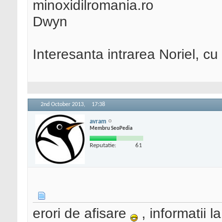
minoxidilromania.ro
Dwyn
Interesanta intrarea Noriel, 
2nd October 2013,
17:38
avram
Membru SeoPedia
Reputatie:
61
erori de afisare
, informatii la