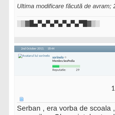
Ultima modificare făcută de avram;
░▒▓█▄▀▄▀▄▀▄▀▄▀▄▀█▓▒░
2nd October 2013,
18:44
sorinelo
Membru SeoPedia
Reputatie:
29
1
Serban , era vorba de scoala ,