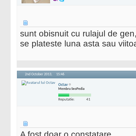
sunt obisnuit cu rulajul de ge
se plateste luna asta sau viitoa
2nd October 2013,
15:46
Octav
Membru SeoPedia
Reputatie:
41
A fost doar o constatare....