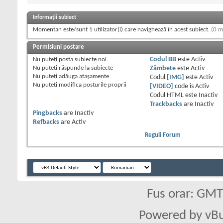
Informații subiect
Momentan este/sunt 1 utilizator(i) care navighează în acest subiect.
(0 m
Permisiuni postare
Nu puteţi
posta subiecte noi.
Codul BB
este
Activ
Nu puteţi
răspunde la subiecte
Zâmbete
este
Activ
Nu puteţi
adăuga ataşamente
Codul
[IMG]
este
Activ
Nu puteţi
modifica posturile proprii
[VIDEO]
code is
Activ
Codul HTML este
Inactiv
Trackbacks
are
Inactiv
Pingbacks
are
Inactiv
Refbacks
are
Activ
Reguli Forum
Fus orar: GM
Powered by vBu