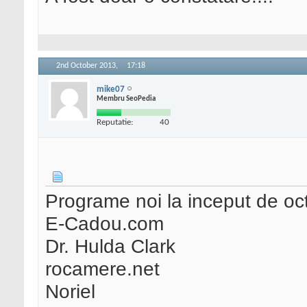
2nd October 2013,
17:18
mike07
Membru SeoPedia
Reputatie:
40
Programe noi la inceput de oc
E-Cadou.com
Dr. Hulda Clark
rocamere.net
Noriel