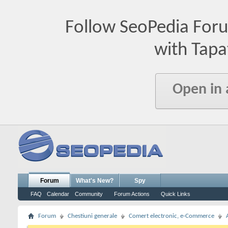
Follow SeoPedia For
with Tapa
Open in
Forum
What's New?
Spy
FAQ
Calendar
Community
Forum Actions
Quick Links
Forum
Chestiuni generale
Comert electronic, e-Commerce