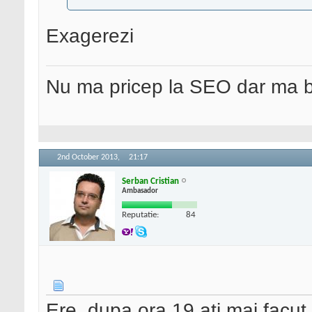
Exagerezi
Nu ma pricep la SEO dar ma 
2nd October 2013,
21:17
Serban Cristian
Ambasador
Reputatie:
84
Ere, dupa ora 19 ati mai facut