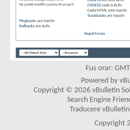
Codul
[IMG]
este
Activ
Nu puteţi
modifica posturile proprii
[VIDEO]
code is
Activ
Codul HTML este
Inactiv
Trackbacks
are
Inactiv
Pingbacks
are
Inactiv
Refbacks
are
Activ
Reguli Forum
Fus orar: GM
Powered by vBu
Copyright © 2026 vBulletin Solu
Search Engine Frien
Traducere vBullet
Copyright