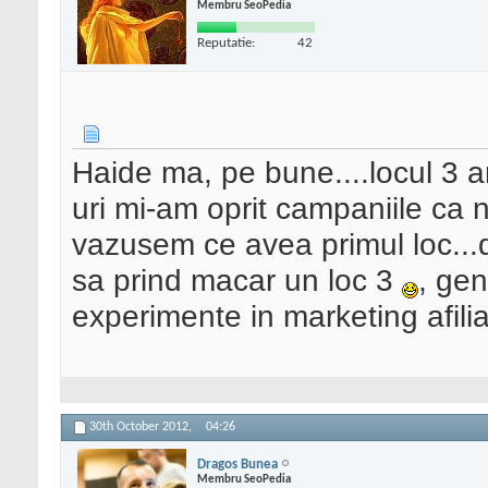
Membru SeoPedia
Reputatie:
42
Haide ma, pe bune....locul 3 ar
uri mi-am oprit campaniile ca nu
vazusem ce avea primul loc...d
sa prind macar un loc 3
, ge
experimente in marketing afili
30th October 2012,
04:26
Dragos Bunea
Membru SeoPedia