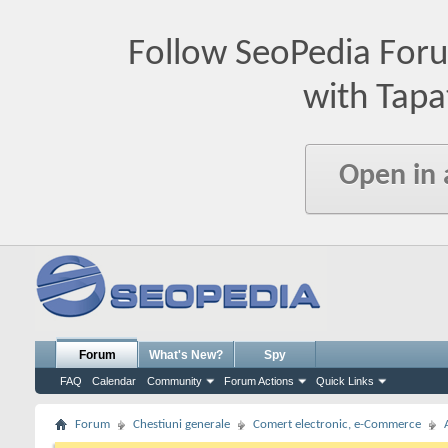
Follow SeoPedia For
with Tapa
Open in
Forum
What's New?
Spy
FAQ
Calendar
Community
Forum Actions
Quick Links
Forum
Chestiuni generale
Comert electronic, e-Commerce