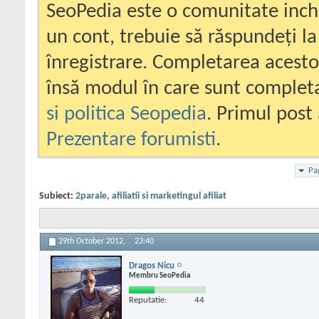
SeoPedia este o comunitate inc
un cont, trebuie să răspundeți la
înregistrare. Completarea acesto
însă modul în care sunt completa
si politica Seopedia
. Primul post 
Prezentare forumisti
.
Pa
Subiect:
2parale, afiliatii si marketingul afiliat
29th October 2012,
23:40
Dragos Nicu
Membru SeoPedia
Reputatie:
44