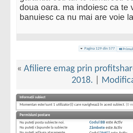
doua oara. ma indoiesc ca te v
banuiesc ca nu mai are voie la
Pagina 129 din 577
Primul
«
Afiliere emag prin profitshar
2018.
|
Modifica
Informații subiect
Momentan este/sunt 1 utilizator(i) care navighează în acest subiect.
(0 m
Permisiuni postare
Nu puteţi
posta subiecte noi.
Codul BB
este
Activ
Nu puteţi
răspunde la subiecte
Zâmbete
este
Activ
Nu puteţi
adăuga ataşamente