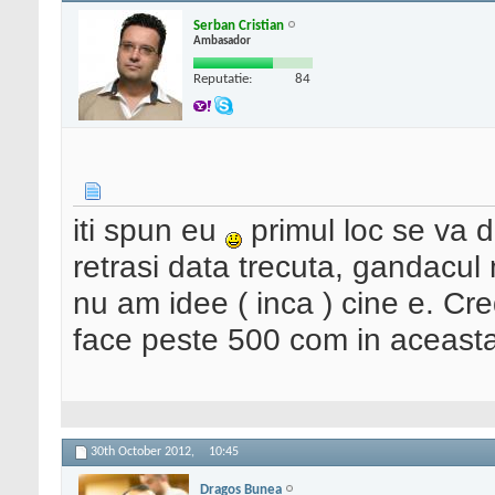
Serban Cristian
Ambasador
Reputatie:
84
iti spun eu
primul loc se va di
retrasi data trecuta, gandacul
nu am idee ( inca ) cine e. Cre
face peste 500 com in aceasta 
30th October 2012,
10:45
Dragos Bunea