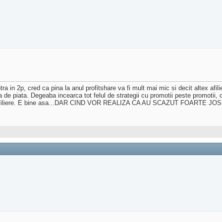
ntra in 2p, cred ca pina la anul profitshare va fi mult mai mic si decit altex af
 de piata. Degeaba incearca tot felul de strategii cu promotii peste promotii, c
 pt afiliere. E bine asa...DAR CIND VOR REALIZA CA AU SCAZUT FOARTE JOS