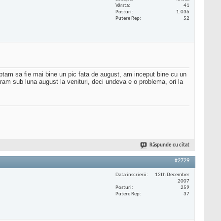
Vârstă
41
Posturi
1.036
Putere Rep
52
tam sa fie mai bine un pic fata de august, am inceput bine cu un
ram sub luna august la venituri, deci undeva e o problema, ori la
Răspunde cu citat
#2729
Data înscrierii
12th December
2007
Posturi
259
Putere Rep
37