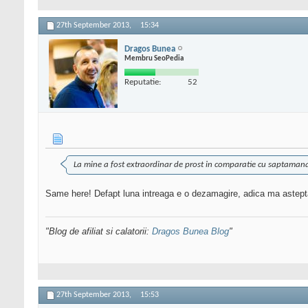
27th September 2013,
15:34
Dragos Bunea
Membru SeoPedia
Reputatie:
52
La mine a fost extraordinar de prost in comparatie cu saptamana
Same here! Defapt luna intreaga e o dezamagire, adica ma asteptam
"Blog de afiliat si calatorii:
Dragos Bunea Blog
"
27th September 2013,
15:53