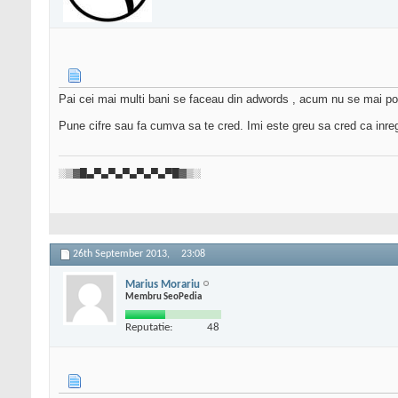
Pai cei mai multi bani se faceau din adwords , acum nu se mai po
Pune cifre sau fa cumva sa te cred. Imi este greu sa cred ca inr
░▒▓█▄▀▄▀▄▀▄▀▄▀▄▀█▓▒░
26th September 2013,
23:08
Marius Morariu
Membru SeoPedia
Reputatie:
48