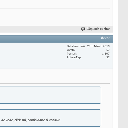
Răspunde cu citat
#2727
Data înscrierii
28th March 2013
Vârstă
57
Posturi
1.307
Putere Rep
32
 vede, click-uri, comisioane si venituri.