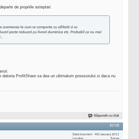
eparte de propriile asteptari.
 De asemenea la cum se comporta cu afiliatii si cu
uceri peste reduceri,cu livrari duminica etc. Probabil ca nu mai
..
rsii.
de datoria ProfitShare sa dea un ultimatum posesorului si daca nu
Răspunde cu citat
#2728
Data înscrierii
4th January 2011
Locaţie
Tulcea