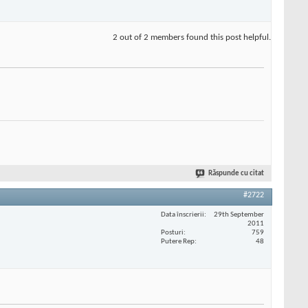
2 out of 2 members found this post helpful.
Răspunde cu citat
#2722
Data înscrierii
29th September
2011
Posturi
759
Putere Rep
48