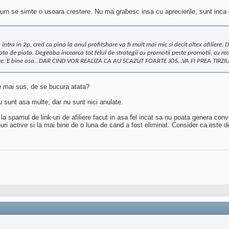
cum se simte o usoara crestere. Nu ma grabesc insa cu aprecierile, sunt inca d
 intra in 2p, cred ca pina la anul profitshare va fi mult mai mic si decit altex afiliere.
a de piata. Degeaba incearca tot felul de strategii cu promotii peste promotii, cu red
liere. E bine asa...DAR CIND VOR REALIZA CA AU SCAZUT FOARTE JOS...VA FI PREA TIRZIU.
 de mai sus, de se bucura atata?
 sunt asa multe, dar nu sunt nici anulate.
 spamul de link-uri de afiliere facut in asa fel incat sa nu poata genera conve
-uri active si la mai bine de o luna de cand a fost eliminat. Consider ca este 