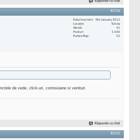
Răspunde cu citat
#2724
Data înscrierii
4th January 2011
Locaţie
Tulcea
Vârstă
41
Posturi
1.036
Putere Rep
52
tele de vede, click-uri, comisioane si venituri.
Răspunde cu citat
#2725