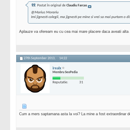
Postat în original de
Claudiu Farcas
@Marius Morariu
Imi jignesti colegii, ma jignesti pe mine si vrei sa mai purtam o d
Aplauze va ofeream eu cu cea mai mare placere daca aveati alta ati
27th September 2013,
14:22
irealx
Membru SeoPedia
Reputatie:
31
Cum a mers saptamana asta la voi? La mine a fost extraordinar d