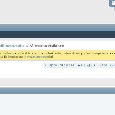
Affiliate Marketing
Afiliere Emag ProfitShare
ont, trebuie să răspundeți la cele 5 întrebări din formularul de înregistrare. Completarea a
i să fie intotdeauna in
Prezentare forumisti
.
Pagina 273 din 414
...
173
22
Primul