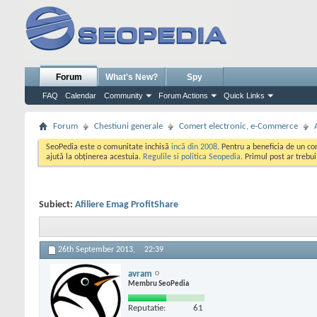
Forum
What's New?
Spy
FAQ
Calendar
Community
Forum Actions
Quick Links
Forum
Chestiuni generale
Comert electronic, e-Commerce
SeoPedia este o comunitate inchisă
incă din 2008
. Pentru a beneficia de un c
ajută la obținerea acestuia.
Regulile si politica Seopedia
. Primul post ar trebu
Subiect:
Afiliere Emag ProfitShare
26th September 2013,
22:39
avram
Membru SeoPedia
Reputatie:
61