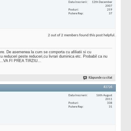
Data înscrierii
12th December
2007
Posturi
259
Putere Rep
37
2 out of 2 members found this post helpful.
iliere. De asemenea la cum se comporta cu afiliatii si cu
u reduceri peste reduceri,cu livrari duminica etc. Probabil ca nu
...VA FI PREA TIRZIU...
Răspunde cu citat
#2726
Data înscrierii
16th August
2011
Posturi
338
Putere Rep
31