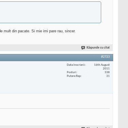
e mult din pacate. Si mie imi pare rau, sincer.
Răspunde cu citat
#2723
Data înscrierii
16th August
2011
Posturi
338
Putere Rep
31