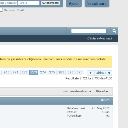
Ajutor
Înregistrare
Memorez Cont?
Căutare Avansată
cestora nu garantează obținerea unui cont, însă modul în care sunt completate
3
263
271
272
273
274
275
283
323
373
...
Ultimul
Rezultate 2.721 la 2.730 din 4136
Instrumente subiect
Afișează
#2721
Data înscrierii
7th May 2011
Posturi
1.361
Putere Rep
61