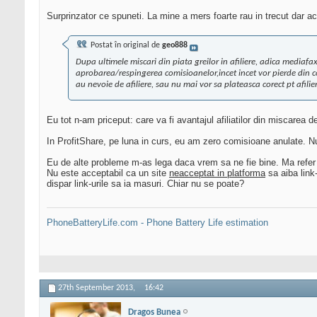
Surprinzator ce spuneti. La mine a mers foarte rau in trecut dar a
Postat în original de
geo888
Dupa ultimele miscari din piata greilor in afiliere, adica mediafax
aprobarea/respingerea comisioanelor,incet incet vor pierde din cot
au nevoie de afiliere, sau nu mai vor sa plateasca corect pt afi
Eu tot n-am priceput: care va fi avantajul afiliatilor din miscarea
In ProfitShare, pe luna in curs, eu am zero comisioane anulate. Nu
Eu de alte probleme m-as lega daca vrem sa ne fie bine. Ma refer la
Nu este acceptabil ca un site
neacceptat in platforma
sa aiba link
dispar link-urile sa ia masuri. Chiar nu se poate?
PhoneBatteryLife.com - Phone Battery Life estimation
27th September 2013,
16:42
Dragos Bunea