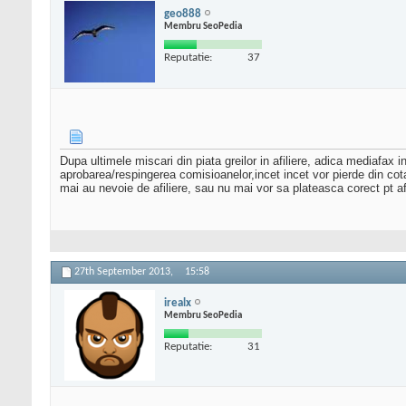
geo888
Membru SeoPedia
Reputatie:
37
Dupa ultimele miscari din piata greilor in afiliere, adica mediafax i
aprobarea/respingerea comisioanelor,incet incet vor pierde din cota
mai au nevoie de afiliere, sau nu mai vor sa plateasca corect
27th September 2013,
15:58
irealx
Membru SeoPedia
Reputatie:
31