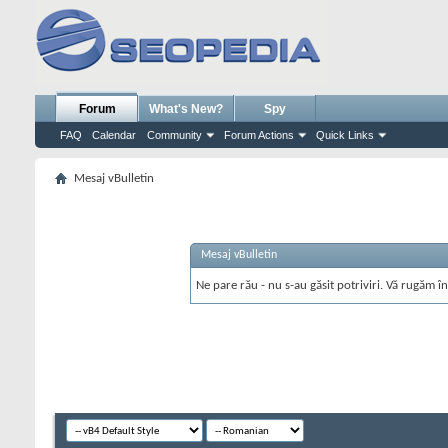
Forum
What's New?
Spy
FAQ
Calendar
Community
Forum Actions
Quick Links
Mesaj vBulletin
Mesaj vBulletin
Ne pare rău - nu s-au găsit potriviri. Vă rugăm în