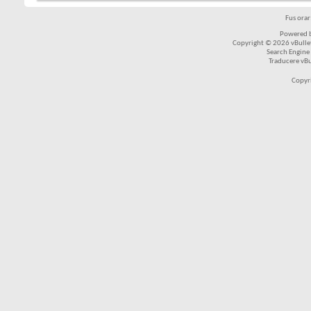
Fus ora
Powered b
Copyright © 2026 vBulleti
Search Engine
Traducere vB
Copyr