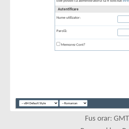
Este posibil ca administratorul să fi solicitat
înre
Autentificare
Nume utilizator:
Parolă:
Memorez Cont?
Fus orar: GM