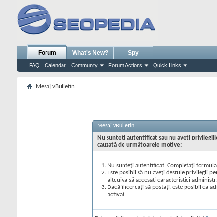
Forum
What's New?
Spy
FAQ
Calendar
Community
Forum Actions
Quick Links
Mesaj vBulletin
Mesaj vBulletin
Nu sunteţi autentificat sau nu aveţi privilegi
cauzată de următoarele motive:
Nu sunteţi autentificat. Completaţi formular
Este posibil să nu aveţi destule privilegii p
altcuiva să accesaţi caracteristici administr
Dacă încercaţi să postaţi, este posibil ca ad
activat.