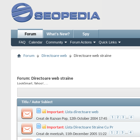
Forum
What's New?
Spy
FAQ
Calendar
Community
Forum Actions
Quick Links
Forum
Directoare web
Directoare web straine
Forum:
Directoare web straine
LookSmart, Yahoo!, ...
Titlu
/
Autor Subiect
Important:
Lista directoare web
1
2
3
...
6
Creat de
Razvan Pop
, 12th October 2004 17:45
Important:
Lista Directoare Straine Cu Pr
1
2
3
...
4
Creat de
meetzah
, 11th December 2005 11:22