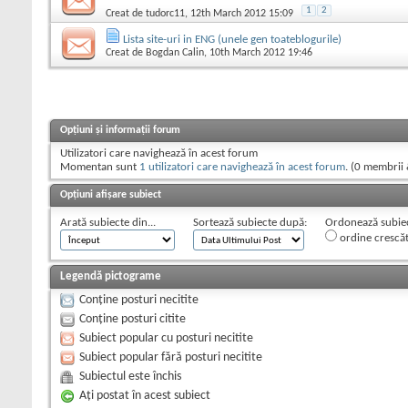
1
2
Creat de
tudorc11
, 12th March 2012 15:09
Lista site-uri in ENG (unele gen toateblogurile)
Creat de
Bogdan Calin
, 10th March 2012 19:46
Opțiuni și informații forum
Utilizatori care navighează în acest forum
Momentan sunt
1 utilizatori care navighează în acest forum
. (0 membrii 
Opțiuni afișare subiect
Arată subiecte din...
Sortează subiecte după:
Ordonează subiect
ordine crescă
Legendă pictograme
Conține posturi necitite
Conține posturi citite
Subiect popular cu posturi necitite
Subiect popular fără posturi necitite
Subiectul este închis
Aţi postat în acest subiect