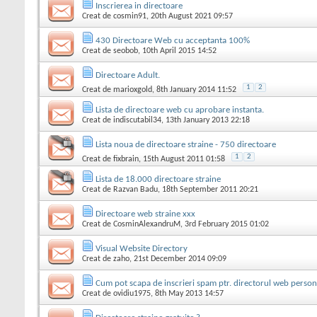
Inscrierea in directoare
Creat de
cosmin91
, 20th August 2021 09:57
430 Directoare Web cu acceptanta 100%
Creat de
seobob
, 10th April 2015 14:52
Directoare Adult.
1
2
Creat de
marioxgold
, 8th January 2014 11:52
Lista de directoare web cu aprobare instanta.
Creat de
indiscutabil34
, 13th January 2013 22:18
Lista noua de directoare straine - 750 directoare
1
2
Creat de
fixbrain
, 15th August 2011 01:58
Lista de 18.000 directoare straine
Creat de
Razvan Badu
, 18th September 2011 20:21
Directoare web straine xxx
Creat de
CosminAlexandruM
, 3rd February 2015 01:02
Visual Website Directory
Creat de
zaho
, 21st December 2014 09:09
Cum pot scapa de inscrieri spam ptr. directorul web person
Creat de
ovidiu1975
, 8th May 2013 14:57