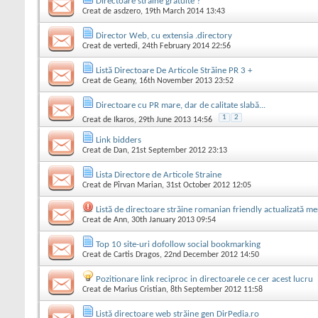
Directoare straine gratuite ?
Creat de
asdzero
, 19th March 2014 13:43
Director Web, cu extensia .directory
Creat de
vertedi
, 24th February 2014 22:56
Listă Directoare De Articole Străine PR 3 +
Creat de
Geany
, 16th November 2013 23:52
Directoare cu PR mare, dar de calitate slabă...
1
2
Creat de
Ikaros
, 29th June 2013 14:56
Link bidders
Creat de
Dan
, 21st September 2012 23:13
Lista Directore de Articole Straine
Creat de
Pîrvan Marian
, 31st October 2012 12:05
Listă de directoare străine romanian friendly actualizată m
Creat de
Ann
, 30th January 2013 09:54
Top 10 site-uri dofollow social bookmarking
Creat de
Cartis Dragos
, 22nd December 2012 14:50
Pozitionare link reciproc in directoarele ce cer acest lucru
Creat de
Marius Cristian
, 8th September 2012 11:58
Listă directoare web străine gen DirPedia.ro