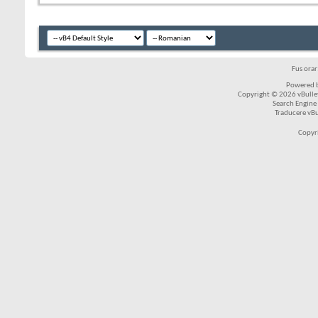
Fus ora
Powered b
Copyright © 2026 vBulleti
Search Engine
Traducere vB
Copyr